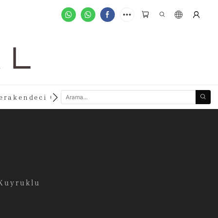
A L
new
erakendeci Olun
Özelleştirilmiş Siparişler
 Kuyruklu