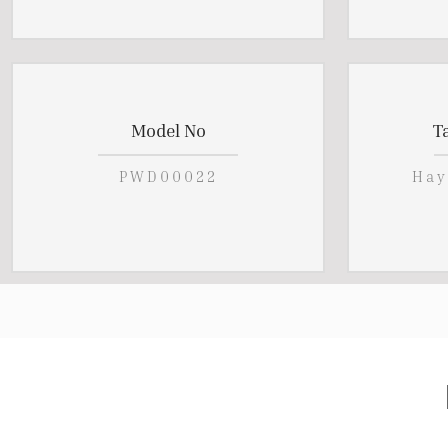
Model No
T
PWD00022
Hay