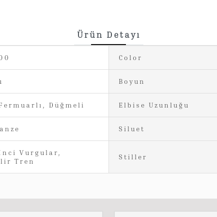
Ürün Detayı
800
Color
u
Boyun
 Fermuarlı, Düğmeli
Elbise Uzunluğu
anze
Siluet
İnci Vurgular,
Stiller
lir Tren