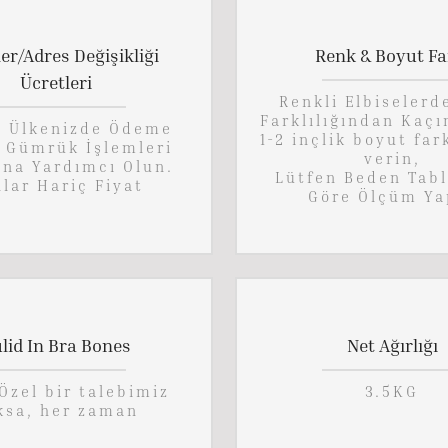
ler/Adres Değişikliği
Renk & Boyut Fa
Ücretleri
Renkli Elbiselerd
Farklılığından Kaçı
n Ülkenizde Ödeme
1-2 inçlik boyut far
, Gümrük İşlemleri
verin,
ına Yardımcı Olun.
Lütfen Beden Tab
lar Hariç Fiyat
Göre Ölçüm Ya
lid In Bra Bones
Net Ağırlığı
Özel bir talebimiz
3.5KG
ksa, her zaman