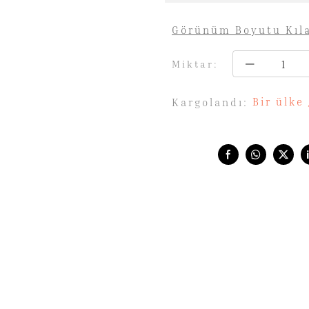
Görünüm Boyutu Kıl
Miktar:
Bir ülke
Kargolandı:
Share with: