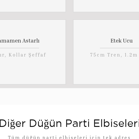
amamen Astarlı
Etek Ucu
ır, Kollar Şeffaf
75cm Tren, 1.2m
Diğer Düğün Parti Elbiseler
Tüm düğün parti elbiseleri için tek adres