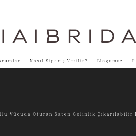
I A I B R I D 
orumlar
Nasıl Sipariş Verilir?
Blogumuz
P
u Vücuda Oturan Saten Gelinlik Çıkarılabilir