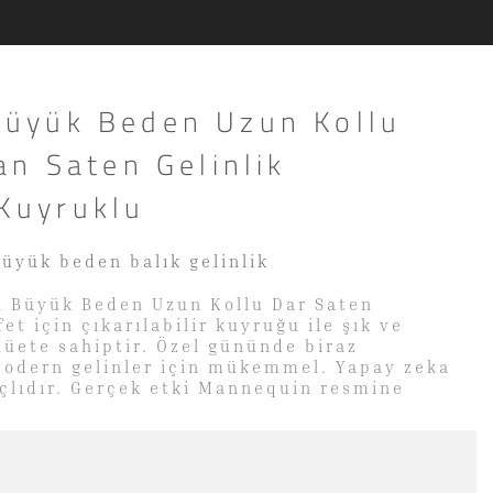
üyük Beden Uzun Kollu
n Saten Gelinlik
 Kuyruklu
üyük beden balık gelinlik
 Büyük Beden Uzun Kollu Dar Saten
fet için çıkarılabilir kuyruğu ile şık ve
lüete sahiptir. Özel gününde biraz
 modern gelinler için mükemmel. Yapay zeka
çlıdır. Gerçek etki Mannequin resmine