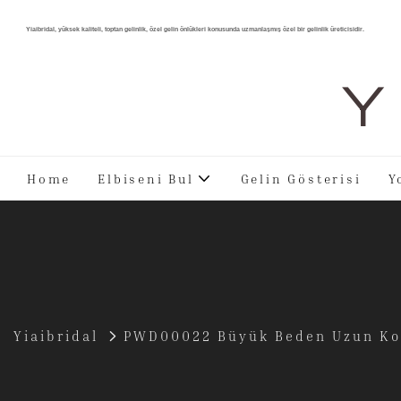
Yiaibridal, yüksek kaliteli, toptan gelinlik, özel gelin önlükleri konusunda uzmanlaşmış özel bir gelinlik üreticisidir.
Y 
Home
Elbiseni Bul
Gelin Gösterisi
Y
Yiaibridal
PWD00022 Büyük Beden Uzun Koll