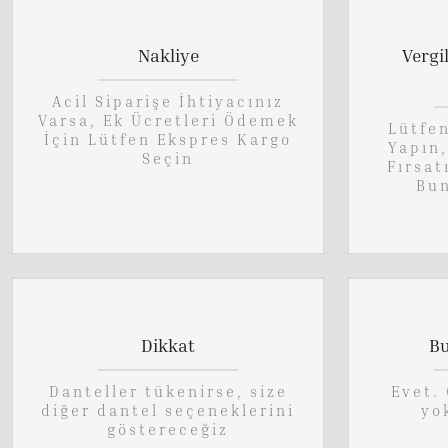
Nakliye
Vergi
Acil Siparişe İhtiyacınız
Varsa, Ek Ücretleri Ödemek
Lütfe
İçin Lütfen Ekspres Kargo
Yapın
Seçin
Fırsat
Bun
Dikkat
Bu
Danteller tükenirse, size
Evet. 
diğer dantel seçeneklerini
yo
göstereceğiz