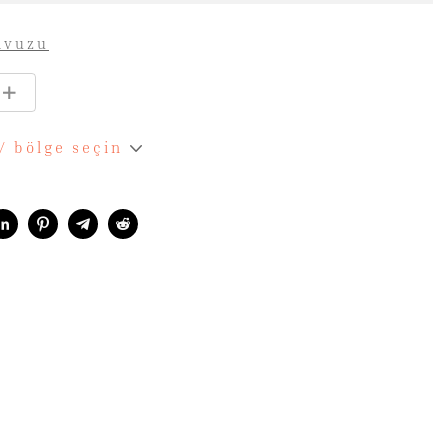
avuzu
 / bölge seçin