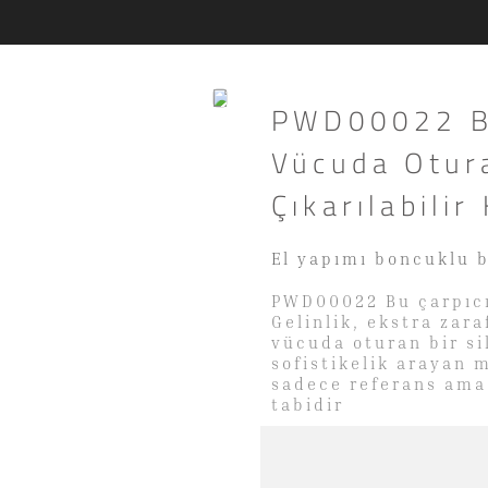
PWD00022 B
Vücuda Otura
Çıkarılabilir
El yapımı boncuklu b
PWD00022 Bu çarpıcı
Gelinlik, ekstra zara
vücuda oturan bir si
sofistikelik arayan
sadece referans ama
tabidir