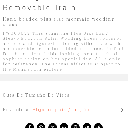
Removable Train
Hand-beaded plus size mermaid wedding
dress
PWD00022 This stunning Plus Size Long
Sleeve Bodycon Satin Wedding Dress features
a sleek and figure-flattering silhouette with
a removable train for added elegance. Perfect
for the modern bride looking for a touch of
sophistication on her special day. AI is only
for reference. The actual effect is subject to
the Mannequin picture
Guía De Tamaño De Vista
Enviado a:
Elija un país / región
Share with: