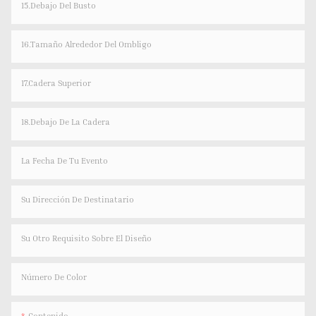
15.Debajo Del Busto
16.Tamaño Alrededor Del Ombligo
17.Cadera Superior
18.Debajo De La Cadera
La Fecha De Tu Evento
Su Dirección De Destinatario
Su Otro Requisito Sobre El Diseño
Número De Color
Contenido