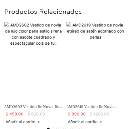
Productos Relacionados
AMD2602 Vestido De Novia De
AMD2619 Vestido De Novia
Lujo Color Perla Estilo Sirena
Etéreo De Satén Adornado Con
$
458.00
$
620.00
$
890.00
$
1200.00
Con Escote Cuadrado Y
Perlas
Añadir al carrito ➔
Añadir al carrito ➔
Espectacular Cola De Tul.