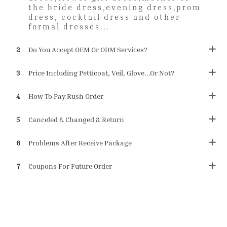
the bride dress,evening dress,prom
dress, cocktail dress and other
formal dresses...
2
Do You Accept OEM Or ODM Services?
3
Price Including Petticoat, Veil, Glove...or Not?
4
How To Pay Rush Order
5
Canceled & Changed & Return
6
Problems After Receive Package
7
Coupons For Future Order