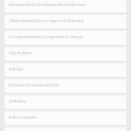
6.Hombro Hasta El Dobladillo Del Vestido Corto
7.Altura Natural (con Los Zapatos En El Evento)
8. Longitud Del Brazo (longitud De La Manga)
9.Ojo De Brazo
10.bíceps
11.Tamaño Por Encima Del Codo
12.Muñeca
14.Busto Superior