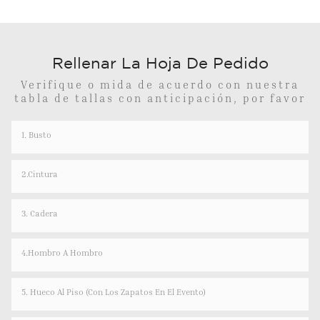
Rellenar La Hoja De Pedido
Verifique o mida de acuerdo con nuestra
tabla de tallas con anticipación, por favor
1. Busto
2.Cintura
3. Cadera
4.hombro A Hombro
5. Hueco Al Piso (con Los Zapatos En El Evento)