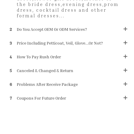
the bride dress,evening dress,prom
dress, cocktail dress and other
formal dresses...
2
Do You Accept OEM Or ODM Services?
3
Price Including Petticoat, Veil, Glove...or Not?
4
How To Pay Rush Order
5
Canceled & Changed & Return
6
Problems After Receive Package
7
Coupons For Future Order