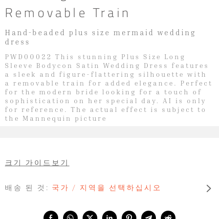
Removable Train
Hand-beaded plus size mermaid wedding
dress
PWD00022 This stunning Plus Size Long
Sleeve Bodycon Satin Wedding Dress features
a sleek and figure-flattering silhouette with
a removable train for added elegance. Perfect
for the modern bride looking for a touch of
sophistication on her special day. AI is only
for reference. The actual effect is subject to
the Mannequin picture
크기 가이드보기
배송 된 것:
국가 / 지역을 선택하십시오
Share with: