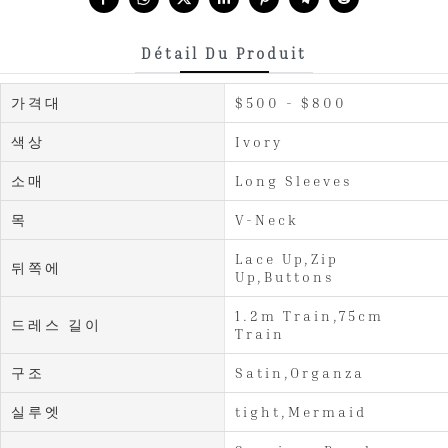
Détail Du Produit
가격대
$500 - $800
색상
Ivory
소매
Long Sleeves
목
V-Neck
Lace Up,Zip
뒤쪽에
Up,Buttons
1.2m Train,75cm
드레스 길이
Train
구조
Satin,Organza
실루엣
tight,Mermaid