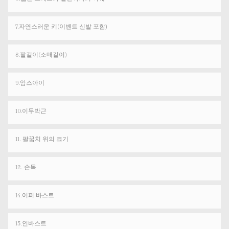
7.자연스러운 키(이벤트 신발 포함)
8.팔길이(소매길이)
9.암스아이
10.이두박근
11. 팔꿈치 위의 크기
12. 손목
14.어퍼 바스트
15.인바스트