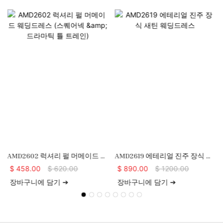
AMD2602 럭셔리 펄 머메이드 웨
AMD2619 에테리얼 진주 장식 새
딩드레스 (스퀘어넥 & 드라마틱
틴 웨딩드레스
$
458.00
$
620.00
$
890.00
$
1200.00
튤 트레인)
장바구니에 담기 ➔
장바구니에 담기 ➔