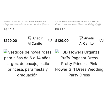
to the Mannequin picture
celebración de cumpleaños
digna de la realeza.
La IA es solo para
referencia. El efecto real
Vestido elegante de fiesta con mangas 3/4,
Off Shoulder Birthday Dance Party Sweet 16
largo completo, para comunión, boda, para
Dress Vestido De 15 Prom Gowns
Elegante vestido de niña de las flores,
Pink Quinceanera Dresses Puffy Ruffle
está sujeto a la imagen del
adolescentes
vestido de fiesta de cumpleaños de 12
Skirt Ball Gown
FG125
FG124
maniquí.
años 110
Añadir
Añadir
$
129.00
$
129.00
Al Carrito
Al Carrito