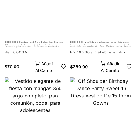
vestido hará que cualquier
الذكاء الاصطناعي هو
niña se sienta como una
للمرجع فقط. التأثير الفعلي
verdadera princesa.
يخضع لصورة العارضة
La IA es solo para
referencia. El efecto real
está sujeto a la imagen del
BGD00005 Customized New Bohemian Style
BGD00003 Vestido de princesa para niña con
Half Sleeve Purple Fluffy Flower Girl Long
cola y flores 3D en azul claro
Flower girl dress children's Easter
Vestido de niña de las flores para boda
maniquí.
Dress Ruffled Birthday Dress
dress party dress purple fluffy princess
de verano en color azul
BGD00005
BGD00003 Celebre el día
communion dress
This unique dress features
especial de su princesita
Añadir
Añadir
a vibrant purple color and a
con estilo con el vestido de
$
70.00
$
260.00
Al Carrito
Al Carrito
bohemian style design,
princesa de cumpleaños
perfect for a birthday
con cola y flores 3D azul
celebration or special
claro BGD00003 para niña.
occasion. The half sleeves
Este impresionante vestido
and ruffled detail add a
presenta intrincados
playful touch to this fluffy
detalles florales en 3D y
flower girl dress.
una cola fluida, lo que lo
AI is only for reference.
convierte en la elección
The actual effect is subject
perfecta para una