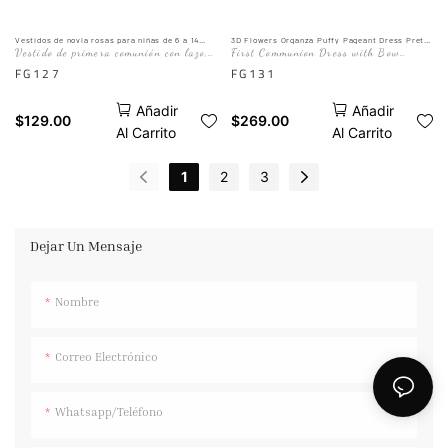
Vestidos de novia rosas para niñas de 6 a 14
3D Flowers Organza Puffy Pageant Dress Pretty
años, largos, de encaje, estilo princesa, para
Princess Pink Flower Girl Dress Wedding Party
Vestido de primera comunión con lazo,
First Communion Dress with Bow
fiesta y graduación.
Dress
vestido formal largo para fiesta
Formal Long Party Ball Gown
FG127
FG131
Añadir
Añadir
$
129.00
$
269.00
Al Carrito
Al Carrito
1
2
3
Dejar Un Mensaje
Nombre
Correo Electrónico
Whatsapp/Teléfono