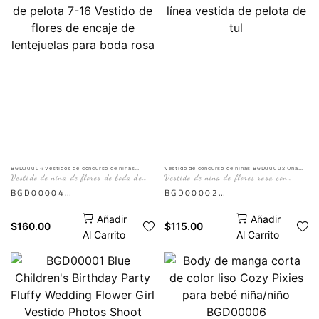
bordados de cuentas y
corto de bala y delicados
delicados detalles florales
pétalos adornados. El arco
3D. Perfecto para
3d agrega un toque
cumpleaños y ocasiones
adicional de encanto, lo
especiales, este vestido de
que lo convierte en la
ensueño añade un toque
opción ideal para recitales
elegante y de princesa a
de baile, fiestas de
cualquier celebración. La IA
cumpleaños, bodas y otros
es solo de referencia. El
eventos formales.
efecto real depende de la
AI es solo como referencia.
BGD00004 Vestidos de concurso de niñas
Vestido de concurso de niñas BGD00002 Una
Vestido de pelota 7-16 Vestido de flores de
línea vestida de pelota de tul
Vestido de niña de flores de boda de
Vestido de niña de flores rosa con
imagen del maniquí.
El efecto real está sujeto a
encaje de lentejuelas para boda rosa
verano rosa
cuentas hechas a mano
BGD00004
BGD00002
la imagen del maniquí
Este impresionante vestido
Este impresionante vestido
Añadir
Añadir
de pelota presenta un
de concurso para niñas
$
160.00
$
115.00
Al Carrito
Al Carrito
intrincado detalle de
presenta una silueta de
encaje de lentejuelas y es
línea, hecha de lujosa tela
perfecto para las jóvenes
de tul que cae en cascada
que participan en un
en un vestido de pelota de
concurso o boda. El color
larga duración. Perfecto