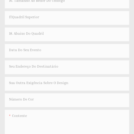
16. Tamanho Ao Redor Do Umbigo
17.Quadril Superior
18. Abaixo Do Quadril
Data Do Seu Evento
Seu Endereço Do Destinatário
Sua Outra Exigência Sobre O Design
Número De Cor
Contente