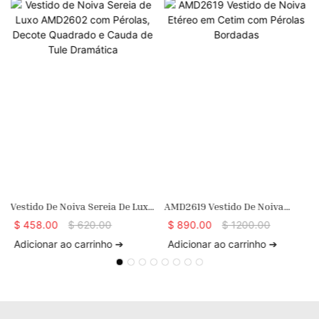
Vestido De Noiva Sereia De Luxo
AMD2619 Vestido De Noiva
AMD2602 Com Pérolas, Decote
Etéreo Em Cetim Com Pérolas
$
458.00
$
620.00
$
890.00
$
1200.00
Quadrado E Cauda De Tule
Bordadas
Adicionar ao carrinho ➔
Adicionar ao carrinho ➔
Dramática