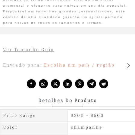
atemporal e elegante para noivas em seu dia especial.
Disponível em tamanhos grandes personalizados, este
vestido de alta qualidade garante um ajuste perfeito
para noivas de todos os tamanhos e formas.
Ver Tamanho Guia
Enviado para:
Escolha um país / região
Share with:
Detalhes Do Produto
Price Range
$300 - $500
Color
champanhe