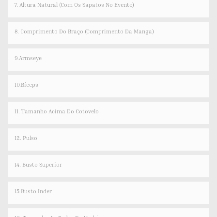
7. Altura Natural (com Os Sapatos No Evento)
8. Comprimento Do Braço (comprimento Da Manga)
9.Armseye
10.Bíceps
11. Tamanho Acima Do Cotovelo
12. Pulso
14. Busto Superior
15.Busto Inder