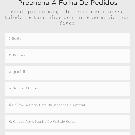
Preencha A Folha De Pedidos
Verifique ou meça de acordo com nossa
tabela de tamanhos com antecedência, por
favor
1. Busto
2. Cintura
3. Quadril
4. Ombro A Ombro
5.Hollow To Floor (com Os Sapatos No Evento)
6. Ombro Até A Bainha Do Vestido Curto