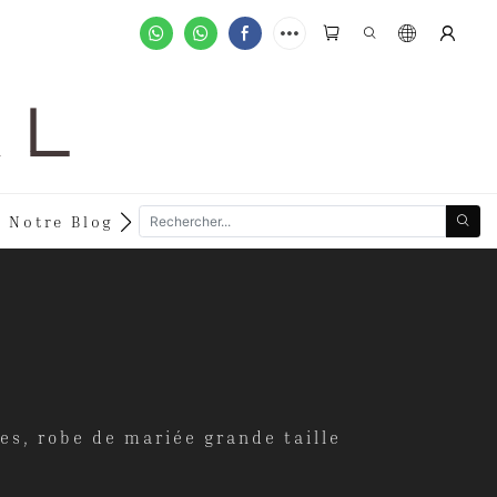
A L
Notre Blog
Devenez Détaillant
Commandes P
s, robe de mariée grande taille