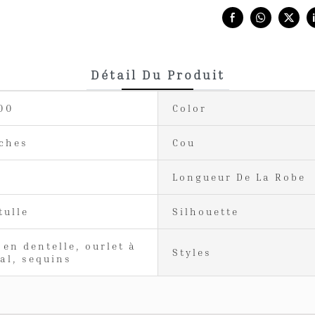
Share with:
Détail Du Produit
00
Color
ches
Cou
Longueur De La Robe
tulle
Silhouette
 en dentelle, ourlet à
Styles
ral, sequins