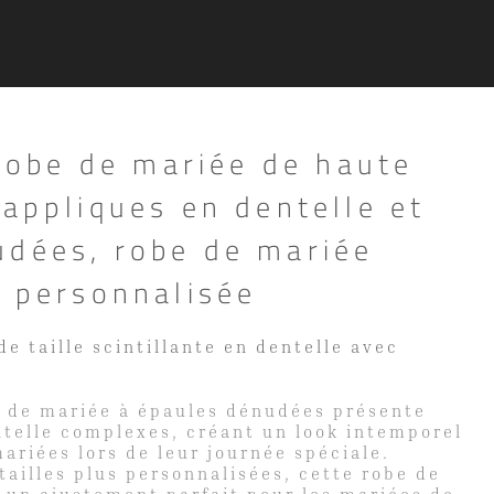
be de mariée de haute
 appliques en dentelle et
udées, robe de mariée
e personnalisée
e taille scintillante en dentelle avec
 de mariée à épaules dénudées présente
ntelle complexes, créant un look intemporel
mariées lors de leur journée spéciale.
tailles plus personnalisées, cette robe de