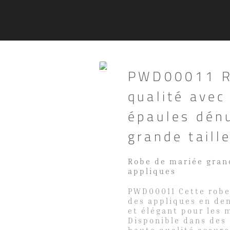
PWD00011 Ro
qualité avec
épaules dén
grande taill
Robe de mariée grand
appliques
PWD00011 Cette robe
des appliques en de
et élégant pour les 
Disponible dans des 