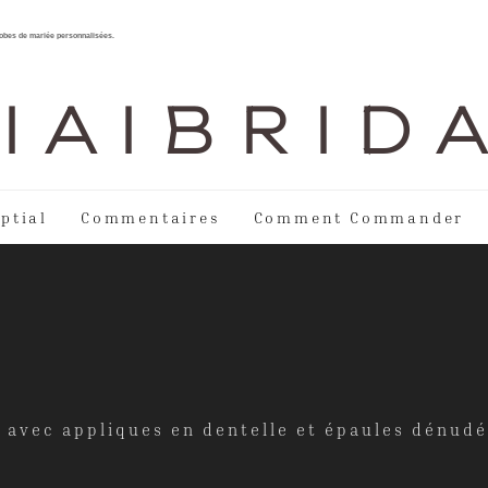
 robes de mariée personnalisées.
I A I B R I D 
ptial
Commentaires
Comment Commander
avec appliques en dentelle et épaules dénudée