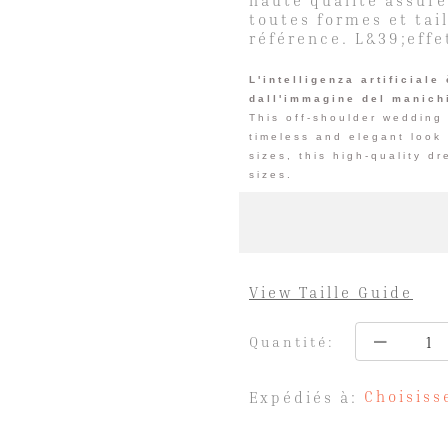
haute qualité assure
toutes formes et tai
référence. L&39;eff
L'intelligenza artificiale
dall'immagine del manich
This off-shoulder wedding 
timeless and elegant look 
sizes, this high-quality dr
sizes.
View Taille Guide
Quantité:
Choisiss
Expédiés à: