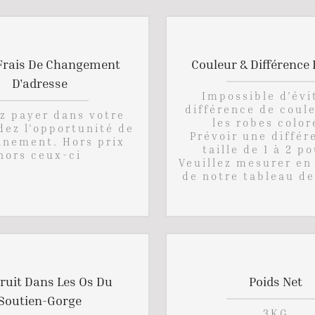
Frais De Changement
Couleur & Différence D
D'adresse
Impossible d'évi
différence de coul
ez payer dans votre
les robes color
dez l'opportunité de
Prévoir une différ
nement. Hors prix
taille de 1 à 2 p
hors ceux-ci
Veuillez mesurer en
de notre tableau de
ruit Dans Les Os Du
Poids Net
Soutien-Gorge
3KG