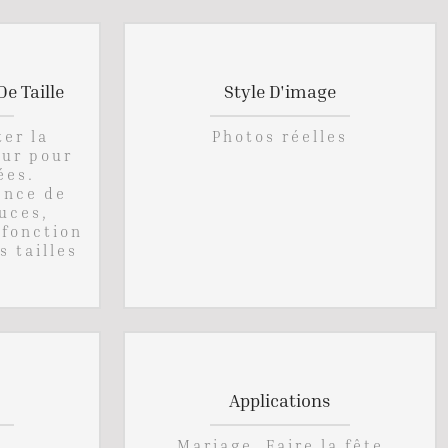
e Taille
Style D'image
ter la
Photos réelles
eur pour
ées.
ence de
ouces,
 fonction
s tailles
Applications
Mariage. Faire la fête