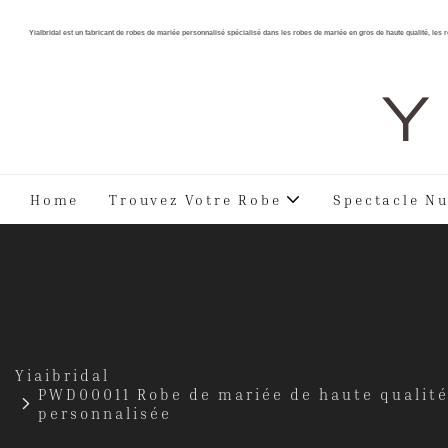
YiaIbridal est un fabricant de robes de mariée personnalisé spécialisé dans les robes de mariée en gros de haute qualité, les
Y 
Home
Trouvez Votre Robe
Spectacle Nu
Yiaibridal
PWD00011 Robe de mariée de haute qualité 
personnalisée