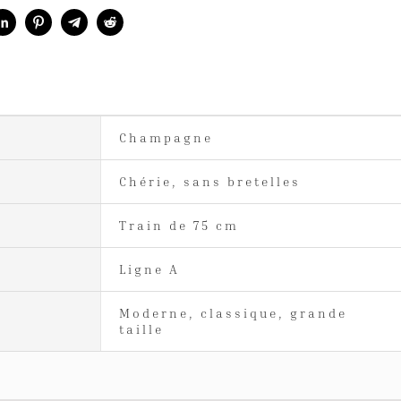
Champagne
Chérie, sans bretelles
Train de 75 cm
Ligne A
Moderne, classique, grande
taille