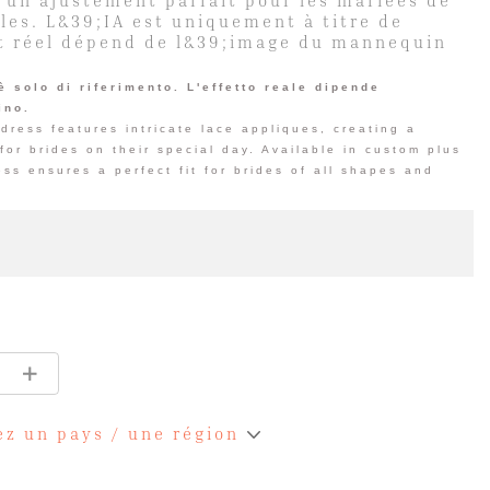
 un ajustement parfait pour les mariées de
lles. L&39;IA est uniquement à titre de
et réel dépend de l&39;image du mannequin
 è solo di riferimento. L'effetto reale dipende
ino.
dress features intricate lace appliques, creating a
for brides on their special day. Available in custom plus
ess ensures a perfect fit for brides of all shapes and
ez un pays / une région