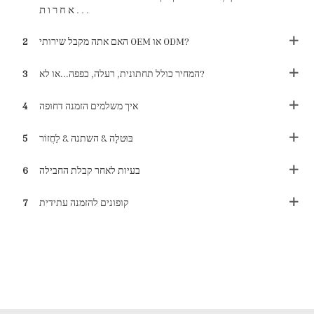
אחרות...
האם אתה מקבל שירותי OEM או ODM?
2
המחיר כולל תחתונית, רעלה, כפפה...או לא?
3
איך משלמים הזמנה דחופה
4
בּוּטלָה & השתנה & לַחֲזוֹר
5
בעיות לאחר קבלת החבילה
6
קופונים להזמנה עתידית
7