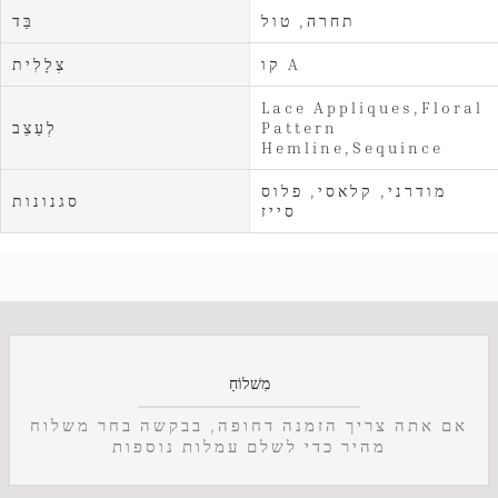
תחרה, טול
בַּד
קו A
צְלָלִית
Lace Appliques,Floral
Pattern
לְעַצֵב
Hemline,Sequince
מודרני, קלאסי, פלוס
סגנונות
סייז
מִשׁלוֹחַ
אם אתה צריך הזמנה דחופה, בבקשה בחר משלוח
מהיר כדי לשלם עמלות נוספות