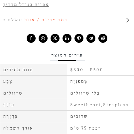
צפייה בגודל מדריך
בחר מדינה / אזור
נשלח ל:
Share with:
פירוט המוצר
$300 - $500
טווח מחירים
שַׁמפַּנִיָה
צֶבַע
בְּלִי שָׁרווּלִים
שרוולים
Sweetheart,Strapless
עוֹרֶף
שרוכים
בְּחֲזָרָה
רכבת 75 ס"מ
אורך השמלה