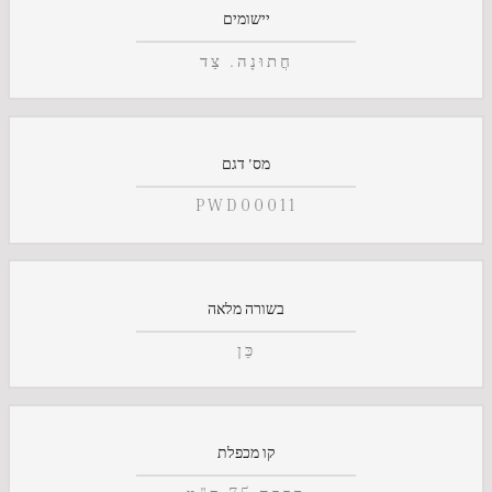
יישומים
חֲתוּנָה. צַד
מס' דגם
PWD00011
בשורה מלאה
כֵּן
קו מכפלת