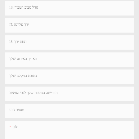
16. גודל סביב הטבור
17. ירך עליונה
18. תחת ירך
תאריך האירוע שלך
כתובת המקלט שלך
הדרישה הנוספת שלך לגבי העיצוב
מספר צבע
תוֹכֶן