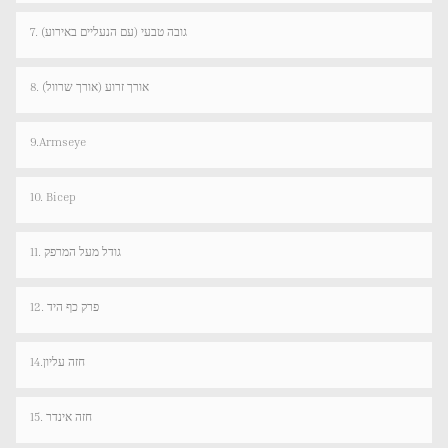
7. גובה טבעי (עם הנעליים באירוע)
8. אורך זרוע (אורך שרוול)
9.Armseye
10. Bicep
11. גודל מעל המרפק
12. פרק כף היד
14.חזה עליון
15. חזה אינדר