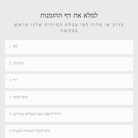
למלא את דף ההזמנות
בדוק או מדוד לפי טבלת המידות שלנו מראש
בבקשה
1. חָזֶה
2. מותניים
3. ירך
4. כתף לכתף
5. חלול לרצפה (עם הנעליים באירוע)
6.כתף לשולי השמלה הקצרה