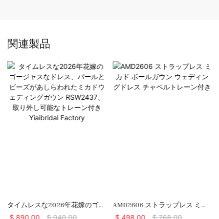
関連製品
タイムレスな2026年花嫁のゴー
AMD2606 ストラップレス ミカ
ジャスなドレス、パールとビー
ド ボールガウン ウェディングド
$
890.00
$
940.00
$
498.00
$
768.00