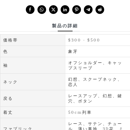
Share with:
製品の詳細
価格帯
$300 - $500
色
象牙
オフショルダー、キャッ
袖
プスリーブ
幻想、スクープネック、
ネック
恋人
レースアップ、幻想、鍵
戻る
穴、ボタン
着丈
50cm列車
レース、サテン、チュー
ファブリック
ル、薄い裏地、3D花、ミ