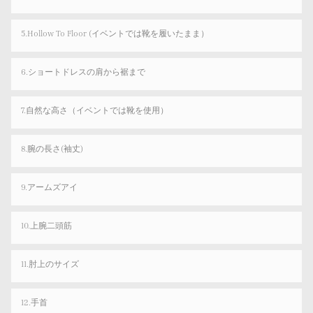
5.Hollow To Floor (イベントでは靴を履いたまま）
6.ショートドレスの肩から裾まで
7.自然な高さ（イベントでは靴を使用）
8.腕の長さ(袖丈)
9.アームズアイ
10.上腕二頭筋
11.肘上のサイズ
12.手首