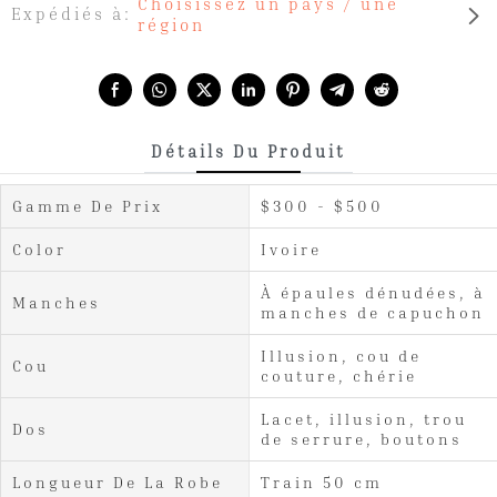
Choisissez un pays / une
Expédiés à:
région
Share with:
Détails Du Produit
Gamme De Prix
$300 - $500
Color
Ivoire
À épaules dénudées, à
Manches
manches de capuchon
Illusion, cou de
Cou
couture, chérie
Lacet, illusion, trou
Dos
de serrure, boutons
Longueur De La Robe
Train 50 cm