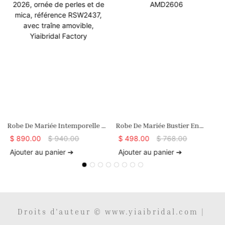
Robe De Mariée Intemporelle Et
Robe De Mariée Bustier En
Somptueuse 2026, Ornée De
Mikado Avec Traîne Chapelle
$
890.00
$
940.00
$
498.00
$
768.00
Perles Et De Mica, Référence
AMD2606
Ajouter au panier ➔
Ajouter au panier ➔
RSW2437, Avec Traîne
Amovible, Yiaibridal Factory
Droits d'auteur © www.yiaibridal.com |