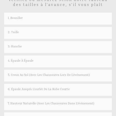
des tailles à l'avance, s'il vous plaît
1. Bousiller
2. Taille
3. Hanche
4. Épaule À Épaule
5. Creux Au Sol (avec Les Chaussures Lors De L'événement)
6. Épaule Jusqu'à L'ourlet De La Robe Courte
7. Hauteur Naturelle (avec Les Chaussures Dans L'événement)