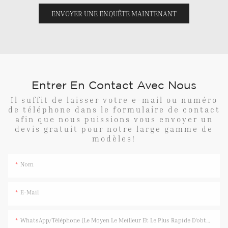
ENVOYER UNE ENQUÊTE MAINTENANT
Entrer En Contact Avec Nous
Il suffit de laisser votre e-mail ou numéro
de téléphone dans le formulaire de contact
afin que nous puissions vous envoyer un
devis gratuit pour notre large gamme de
modèles!
Nom
E-Mail
WhatsApp/Téléphone (Le Moyen Le Meilleur Et Le Plus Rapide D'obtenir Une Réponse)