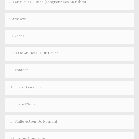
8. Longueur Du Bras (longueur Des Manches)
9.Armseye
10.Biceps
11. Taille Au-Dessus Du Coude
12. Poignet
14. Buste Supérieur
15. Buste D'Inder
16. Taille Autour Du Nombril
17.Hanche Supérieure