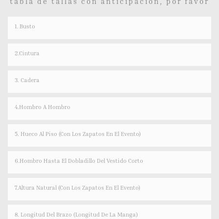
tabla de tallas con anticipación, por favor
1. Busto
2.Cintura
3. Cadera
4.hombro A Hombro
5. Hueco Al Piso (con Los Zapatos En El Evento)
6.Hombro Hasta El Dobladillo Del Vestido Corto
7.Altura Natural (con Los Zapatos En El Evento)
8. Longitud Del Brazo (longitud De La Manga)