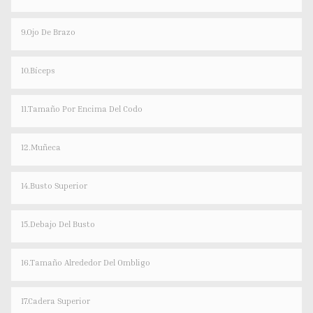
9.Ojo De Brazo
10.bíceps
11.Tamaño Por Encima Del Codo
12.Muñeca
14.Busto Superior
15.Debajo Del Busto
16.Tamaño Alrededor Del Ombligo
17.Cadera Superior