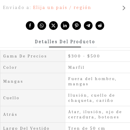
Enviado a:
Elija un país / región
Share with:
Detalles Del Producto
Gama De Precios
$300 - $500
Color
Marfil
Fuera del hombro,
Mangas
mangas
Ilusión, cuello de
Cuello
chaqueta, cariño
Atar, ilusión, ojo de
Atrás
cerradura, botones
Largo Del Vestido
Tren de 50 cm