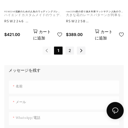
RSW2246花嫁のための人魚のウェディングドレス
rsw2258肩の切り抜き列車マットサテン人魚のウェ
メーカーからのクレープビーチウェディングドレ
ディングドレス
ハイエンドカスタムメイドのウェデ
大きな花のレースパターンが列車を
ス
ィングドレスファクトリー卸売小売
切り取りました
RSW2246
RSW2258
業者の花嫁はすべて受け入れます
複雑なレースのディテール、エ
ウェディングドレスには、大胆
カート
カート
レガントなチュールトレイン、
なカットアウトのディテールと
$
421.00
$
389.00
に追加
に追加
クレープファブリックのこの見
ドラマチックな列車のあるモダ
事なマーメイドのウェディング
ンなオフショルダーネックライ
1
2
ドレスは、ビーチの結婚式に最
ンが特徴です。 洗練されたマ
適です。 メーカーによって設
ットストレッチサテン生地は、
計されたこのガウンは、特別な
お世辞の人魚のシルエットで体
メッセージを残す
日にロマンチックでエーテルの
を抱きしめます。
外観を探している花嫁に最適で
AIは参照用です。 実際の効果
名前
す。
は、マネキンの写真の対象とな
AIは参照用です。 実際の効果
ります
メール
は、マネキンの写真の対象とな
ります
WhatsApp/電話