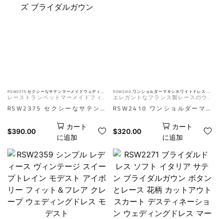
するクチュールブライダルドレ
フショルダーネックライン、細
スです。海辺でのセレモニーの
いストラップ、すっきりとした
ためにデザインされたノースリ
ライン、流れるような動きが、
ーブのミニマルなラインと洗練
洗練されたシンプルさを好む花
されたディテールは、挙式から
嫁にふさわしい、時代を超越し
夕暮れまで、洗練されたエフォ
たエレガントなルックを演出し
ートレスな装いと快適な動きを
ます。AIは参考用です。実際の
演出します。AIは参考用です。
効果はマネキン画像によって異
RSW2375 セクシーなサテンマーメイドウェディン
RSW2410 ワンショルダーマキシホワイトドレス ダ
グドレス スウィートハート ロングスリーブ レース
チョウの羽根カフス付きウェディングドレス
レーストランペットマーメイドフィ
エレガントなフランス製レースのウ
実際の効果はマネキン画像によ
なります。
ビーズ ブライダルガウン
ットVネックレースサテンウェディン
ェディングドレス
RSW2375 セクシーなサテン
RSW2410 ワンショルダーマ
り異なります。
グドレスビーズアップリケ
マーメイドウェディングドレス
キシホワイトドレスは、エレガ
カート
カート
は、魅力的なスウィートハート
ントなアシンメトリーネックラ
$
390.00
$
320.00
に追加
に追加
ネックラインと、繊細なビーズ
インと流れるようなシルエット
細工で飾られたエレガントなレ
が特徴で、贅沢なダチョウの羽
ースのロングスリーブが特徴で
根のディテールが完璧に調和し
す。この贅沢なブライダルガウ
ています。洗練された魅力と独
ンは、滑らかなサテン生地と精
特の魅力を放つこのウェディン
巧なレースのディテールを組み
グドレスは、グラマラスであり
合わせ、特別な日にふさわし
ながらモダンなルックを求める