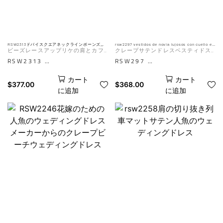
す
RSW2313ドバイスクエアネックラインボーンズコ
rsw2297 vestidos de novia lujosos con cuello en
ルセットイスラム教徒のウェディングドレスと長
v para mujer、vestidos de novia sexis
ビーズレースアップリケの肩とカフ
クレープサテンドレスベスティドス
いケープ
desaténconsirena
クレープブライダルガウン
デヴィアデプリンセサパーソナザド
RSW2313
RSW297
ス
ドバイボーンズコルセットのイ
セクシーな人魚のシルエットと
カート
カート
スラム教徒のウェディングドレ
絶妙な真珠のビーズを備えたこ
$
377.00
$
368.00
に追加
に追加
スは、伝統的でありながらモダ
の豪華なVネックサテンのウェ
ンな外観を求める花嫁にとって
ディングドレスで、特別な日に
見事でエレガントな選択肢で
壮大な入り口を作りましょう。
す。 ドラマを追加するための
床の長さのガウンは優雅さと洗
長いケープとお世辞のコルセッ
練されており、頭を回したい現
トシルエットを備えたこのドレ
代の花嫁に最適です。
スは、洗練とスタイルの完璧な
AIは参照用です。 実際の効果
ブレンドです。
は、マネキンの写真の対象とな
AIは参照用です。 実際の効果
ります
は、マネキンの写真の対象とな
ります