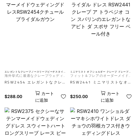
イドウェディングドレスです。
す。滑らかなサテン生地と精巧
モダンでロマンチックな雰囲気
なレースのディテールを融合さ
を演出します。ボディラインに
せたこの豪華なブライダルガウ
フィットするシルエットがエレ
ンは、特別な日にふさわしい、
ガントなフィット感を提供し、
美しく洗練されたルックを演出
取り外し可能なトレーンは、挙
します。AIは参考用です。実際
式から披露宴まで、様々なシー
の効果はマネキン写真により異
ンで活躍します。AI は参考用
なります。
です。実際の効果はマネキン写
真により異なります。
エレガントなクレープノースリーブビーチスタイ
ミニマリスト オフショルダー クレープ ドレープ
ルマーメイドウェディングドレスRSW2454クチュ
ブライダル ドレス RSW2441 クレープ ア トラペジ
海外挙式に最適なクレープウェディ
フィット＆フレアのオーダーメイド
ールブライダルガウン
オ コン スパリンのエレガントなアビト ダ スポサ
フリー ベール付き
ングドレス
ウェディングドレス
RSW2454 エレガントなクレ
RSW2441 ミニマリストなオ
ープ素材のノースリーブビーチ
フショルダー クレープ ドレー
カート
カート
スタイルマーメイドウェディン
プ ブライダルガウンは、滑ら
$
288.00
$
250.00
に追加
に追加
グドレスRSW2454は、体にぴ
かなクレープ素材を使用したモ
ったりフィットするマーメイド
ダンで控えめなウェディングド
カットと滑らかで贅沢なクレー
レスです。優美なトラペーズシ
プ素材が、洗練された砂時計の
ルエットで身体を優しく包み込
ようなシルエットを美しく演出
みます。柔らかなドレープのオ