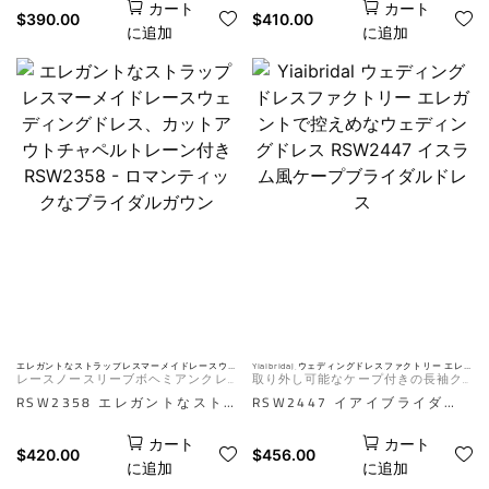
カート
カート
フショルダーマーメイドアップ
RSW2432は、滑らかなクレー
$
390.00
$
410.00
に追加
に追加
リケウェディングドレスは、な
プサテンで仕立てられた洗練さ
めらかで体にフィットするクレ
れたマーメイドドレスです。優
ープマーメイドシルエットと、
美なオフショルダーネックライ
曲線美を強調する柔らかなフレ
ンが鎖骨と肩を美しく引き立て
アスカートを組み合わせまし
ます。ボディラインにフィット
た。オフショルダーのネックラ
するシルエット、すっきりとし
インとボディスには、ロマンチ
たライン、そしてミニマルなデ
ックな3Dフラワーアップリケ
ィテールが、時代を超越した洗
が流れ落ち、繊細な質感とモダ
練されたブライダルルックを演
ンなエレガンスを添え、時代を
出し、モダンなウェディングに
超えたブライダルルックを演出
もクラシックなウェディングに
します。AIは参考用です。実際
も最適です。AIは参考用です。
の効果はマネキン画像によって
実際の効果はマネキン写真によ
エレガントなストラップレスマーメイドレースウ
Yiaibridal ウェディングドレスファクトリー エレ
ェディングドレス、カットアウトチャペルトレー
ガントで控えめなウェディングドレス RSW2447
レースノースリーブボヘミアンクレ
取り外し可能なケープ付きの長袖ク
異なります。
り異なります。
ン付きRSW2358 - ロマンティックなブライダルガ
イスラム風ケープブライダルドレス
ウン
ープビーチ花嫁ドレス
レープウェディングドレス2ピース
RSW2358 エレガントなスト
RSW2447 イアイブライダ
ラップレス マーメイド レース
ル・ウェディングドレス・ファ
カート
カート
ウェディングドレス
クトリーのエレガントなモデス
$
420.00
$
456.00
に追加
に追加
RSW2358 は、時代を超えた
ト・ウェディングドレス