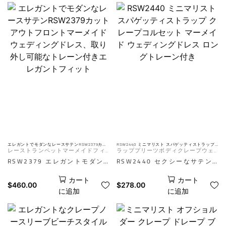
ロマンスとモダンなディテール
RSW2447は、イスラム教の花
を融合。繊細なレースをあしら
嫁のためにデザインされた、優
ったストラップレスのボディス
雅で胸元を包み込むブライダル
が、マーメイドスカートへと優
ガウンです。洗練されたハイネ
雅に広がります。ドラマチック
ックラインと長袖が、控えめな
なカットアウトのチャペルトレ
シルエットを演出します。付属
ーンが、目を引く動きと現代的
の流れるようなケープと繊細で
な魅力を添え、ロマンチックな
洗練されたディテールが、快適
花嫁を美しく印象づけ、忘れら
さと控えめなエレガンスを兼ね
れないシルエットを演出しま
備えたタイムレスなルックを演
す。AI は参考用です。実際の
出し、特別な日を彩ります。AI
効果はマネキン画像によって異
は参考用です。実際の効果はマ
エレガントでモダンなレースサテンRSW2379カッ
RSW2440 ミニマリスト スパゲッティストラップ
トアウトフロントマーメイドウェディングドレ
クレープコルセット マーメイド ウェディングドレ
レーストランペットマーメイドフィ
ラッププリーツボディクレープウェ
なります。
ネキン画像によって異なりま
ス、取り外し可能なトレーン付きエレガントフィ
ス ロングトレーン付き
ット
ットサテンウェディングドレス
ディングドレス
RSW2379 エレガントモダン
RSW2440 セクシーなサテン
す。
レースサテン RSW2379 は、
マーメイドウェディングドレス
カート
カート
繊細なレースのボディスと滑ら
は、魅力的なスウィートハート
$
460.00
$
278.00
に追加
に追加
かなサテンスカート、そして印
ネックラインと、繊細なビーズ
象的なカットアウトフロントを
細工で飾られたエレガントなレ
組み合わせた、現代的なマーメ
ースのロングスリーブが特徴で