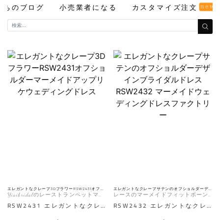
new
たちのブログ
小売業者になる
カスタマイズ注文
エレガントなクレープ3DフラワーRSW2431オフシ
エレガントなクレープサテンのオフショルダーデ
ョルダーマーメイドアップリケウェディングドレ
ザインブライダルドレス RSW2432 マーメイドウ
Yiaibridalのレーストランペットマー
レースのマーメイドフィットボーン
ス
ェディングドレスファクトリー
メイドフィットレースクレープウェ
トップウェディングドレス、ボタン
RSW2431 エレガントなクレ
RSW2432 エレガントなクレ
ディングドレス
付き、裾が残る
ープ3DフラワーRSW2431オ
ープサテンブライダルドレス