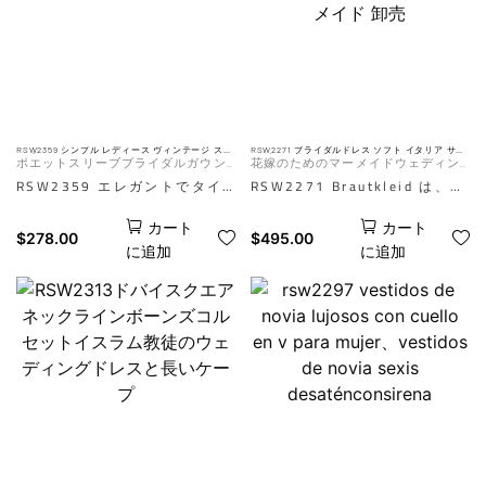
い、美しく洗練されたルックを
花嫁に最適です。AIは参考用で
演出します。AIは参考用です。
す。実際の効果はマネキン写真
実際の効果はマネキン写真によ
によって異なります。
り異なります。
RSW2359 シンプル レディース ヴィンテージ スイ
RSW2271 ブライダルドレス ソフト イタリア サテ
ープトレイン モデスト アイボリー フィット＆フレ
ン ブライダルガウン ボタンとレース 花柄 カット
ポエットスリーブブライダルガウン
花嫁のためのマーメイドウェディン
ア クレープ ウェディングドレス モデスト
アウトスカート デスティネーション ウェディング
ドレス マーメイド 卸売
プラスサイズ
グドレス、レースアップリケ付きス
RSW2359 エレガントでタイ
RSW2271 Brautkleid は、柔
パゲッティストラップブライダルガ
ムレスなヴィンテージアイボリ
らかいイタリア製サテンで作ら
ウン
カート
カート
ーのウェディングドレスは、控
れ、スカート部分に複雑なレー
$
278.00
$
495.00
に追加
に追加
えめな花嫁にぴったりです。フ
スの花柄カットアウトが施され
ィット＆フレアのシルエット、
た魅力的なデスティネーション
スイープトレーン、そしてクラ
ウェディング ドレスです。 こ
シックなクレープ素材が、洗練
のマーメイドシルエットのガウ
された上品なブライダルルック
ンは、ロマンチックでエレガン
を演出します。AIは参考用で
トなブライダルルックを求める
す。実際の効果はマネキン写真
花嫁に最適です。
により異なります。
AIは参考用です。 実際の効果
はマネキン画像により異なりま