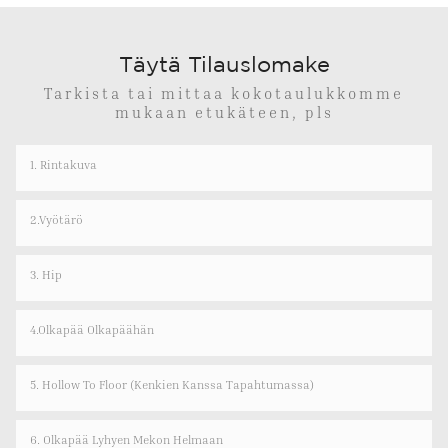
Täytä Tilauslomake
Tarkista tai mittaa kokotaulukkomme
mukaan etukäteen, pls
1. Rintakuva
2.Vyötärö
3. Hip
4.olkapää Olkapäähän
5. Hollow To Floor (kenkien Kanssa Tapahtumassa)
6. Olkapää Lyhyen Mekon Helmaan