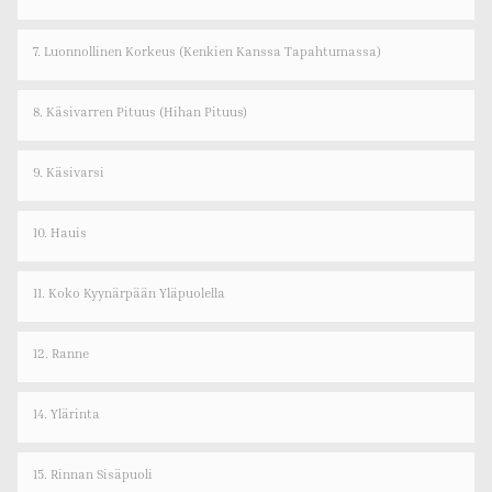
7. Luonnollinen Korkeus (kenkien Kanssa Tapahtumassa)
8. Käsivarren Pituus (hihan Pituus)
9. Käsivarsi
10. Hauis
11. Koko Kyynärpään Yläpuolella
12. Ranne
14. Ylärinta
15. Rinnan Sisäpuoli