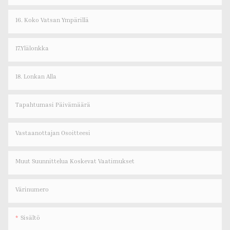
16. Koko Vatsan Ympärillä
17.Ylälonkka
18. Lonkan Alla
Tapahtumasi Päivämäärä
Vastaanottajan Osoitteesi
Muut Suunnittelua Koskevat Vaatimukset
Värinumero
Sisältö