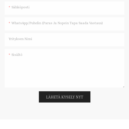
Sähköposti
WhatsApp/Puhelin (paras Ja Nopein Tapa Saada Vastaus)
Yrityksen Nimi
Sisältö
LÄHETÄ KYSELY NYT