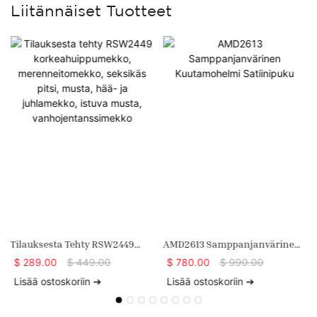
Liitännäiset Tuotteet
Tilauksesta Tehty RSW2449
AMD2613 Samppanjanvärinen
Korkeahuippumekko,
Kuutamohelmi Satiinipuku
$
289.00
$
449.00
$
780.00
$
990.00
Merenneitomekko, Seksikäs
Lisää ostoskoriin ➔
Lisää ostoskoriin ➔
Pitsi, Musta, Hää- Ja
Juhlamekko, Istuva Musta,