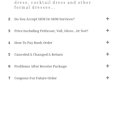
dress, cocktail dress and other
formal dresses...
2
Do You Accept OEM Or ODM Services?
3
Price Including Petticoat, Veil, Glove...or Not?
4
How To Pay Rush Order
5
Canceled & Changed & Return
6
Problems After Receive Package
7
Coupons For Future Order