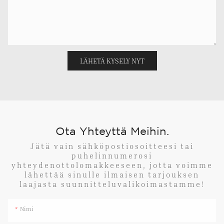
LÄHETÄ KYSELY NYT
Ota Yhteyttä Meihin.
Jätä vain sähköpostiosoitteesi tai
puhelinnumerosi
yhteydenottolomakkeeseen, jotta voimme
lähettää sinulle ilmaisen tarjouksen
laajasta suunnitteluvalikoimastamme!
Nimi