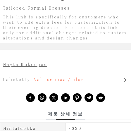
Tailored Formal Dresses
This link is specifically for customers who
wish to add extra fees for customization to
their evening dresses. Please use this link
only for additional charges related to custom
alterations and design changes
Näytä Kokoopas
Lähetetty:
Valitse maa / alue
Share with:
제품 상세 정보
Hintaluokka
<$20