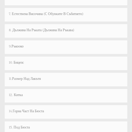
7. Естествена Височина (с Обувките В Събитието)
8. Дължина На Ръката (дължина На Ръкава)
9.Ръкооко
10. Бицепс
11.Размер Над Лакътя
12. Китка
14.Горна Част На Бюста
15. Под Бюста