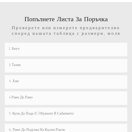
Попълнете Листа За Поръчка
Проверете или измерете предварително
според нашата таблица с размери, моля
1. Бюст
2.Талия
3. Хип
4.рамо До Рамо
5. Кухи До Пода (с Обувките В Събитието)
6. Рамо До Подгъва На Късата Рокля