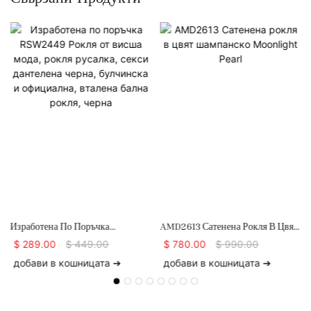
Изработена По Поръчка
AMD2613 Сатенена Рокля В Цвят
RSW2449 Рокля От Висша Мода,
Шампанско Moonlight Pearl
$
289.00
$
449.00
$
780.00
$
990.00
Рокля Русалка, Секси Дантелена
добави в кошницата ➔
добави в кошницата ➔
И
Черна, Булчинска И Официална,
Вталена Бална Рокля, Черна