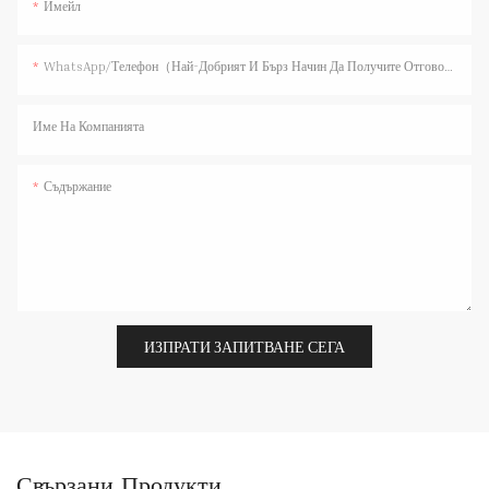
Имейл
WhatsApp/телефон（Най-Добрият И Бърз Начин Да Получите Отговор）
Име На Компанията
Съдържание
ИЗПРАТИ ЗАПИТВАНЕ СЕГА
Свързани Продукти