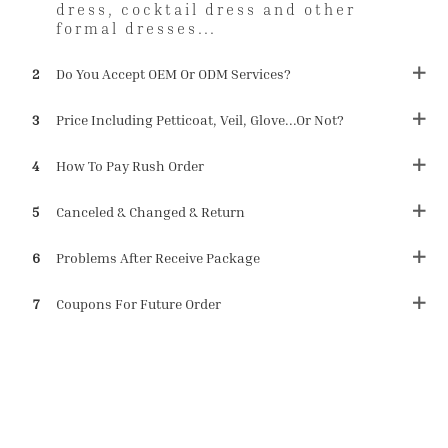
dress, cocktail dress and other
formal dresses...
2
Do You Accept OEM Or ODM Services?
3
Price Including Petticoat, Veil, Glove...or Not?
4
How To Pay Rush Order
5
Canceled & Changed & Return
6
Problems After Receive Package
7
Coupons For Future Order