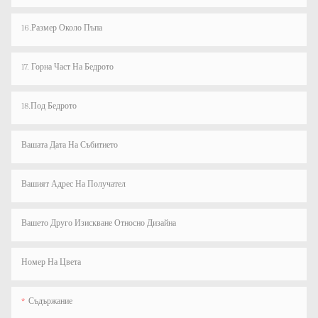
16.Размер Около Пъпа
17. Горна Част На Бедрото
18.Под Бедрото
Вашата Дата На Събитието
Вашият Адрес На Получател
Вашето Друго Изискване Относно Дизайна
Номер На Цвета
Съдържание