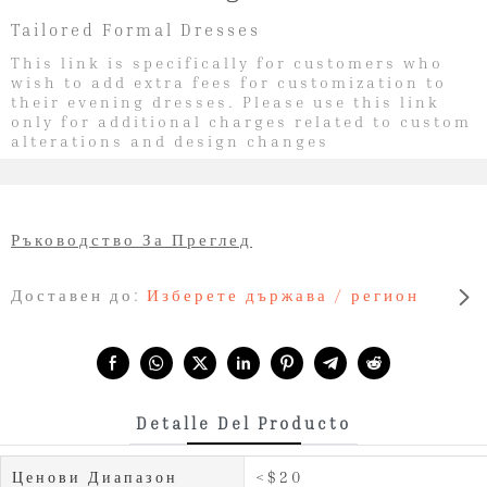
Tailored Formal Dresses
This link is specifically for customers who
wish to add extra fees for customization to
their evening dresses. Please use this link
only for additional charges related to custom
alterations and design changes
Ръководство За Преглед
Доставен до:
Изберете държава / регион
Share with:
Detalle Del Producto
Ценови Диапазон
<$20