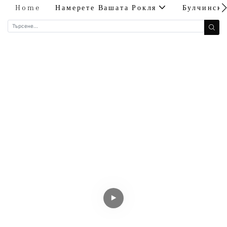
Home
Намерете Вашата Рокля
Булчинск