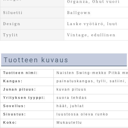
Organza, Ohut vuori
Siluetti
Ballgown
Design
Laske vyötärö, luut
Tyylit
Vintage, edullinen
Tuotteen kuvaus
Tuotteen nimi:
Naisten Swing-mekko Pitkä m
Kangas:
painatuskangas, tylli, satiin
Junan pituus:
kuvan pituus
Yrityksen tyyppi:
suora tehdas
Sovellus:
häät, juhlat
Sisustus:
luustossa oleva runko
Koko:
Mukautettu