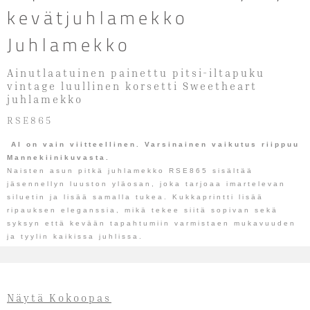
kevätjuhlamekko
Juhlamekko
Ainutlaatuinen painettu pitsi-iltapuku
vintage luullinen korsetti Sweetheart
juhlamekko
RSE865
AI on vain viitteellinen. Varsinainen vaikutus riippuu
Mannekiinikuvasta.
Naisten asun pitkä juhlamekko RSE865 sisältää
jäsennellyn luuston yläosan, joka tarjoaa imartelevan
siluetin ja lisää samalla tukea. Kukkaprintti lisää
ripauksen eleganssia, mikä tekee siitä sopivan sekä
syksyn että kevään tapahtumiin varmistaen mukavuuden
ja tyylin kaikissa juhlissa.
Näytä Kokoopas