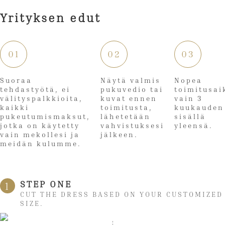
Yrityksen edut
01
02
03
Suoraa
Näytä valmis
Nopea
tehdastyötä, ei
pukuvedio tai
toimitusai
välityspalkkioita,
kuvat ennen
vain 3
kaikki
toimitusta,
kuukauden
pukeutumismaksut,
lähetetään
sisällä
jotka on käytetty
vahvistuksesi
yleensä.
vain mekollesi ja
jälkeen.
meidän kulumme.
STEP ONE
1
CUT THE DRESS BASED ON YOUR CUSTOMIZED
SIZE.