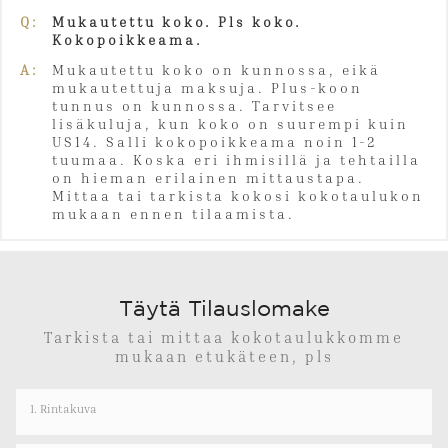
Q:
Mukautettu koko. Pls koko.
Kokopoikkeama.
A:
Mukautettu koko on kunnossa, eikä
mukautettuja maksuja. Plus-koon
tunnus on kunnossa. Tarvitsee
lisäkuluja, kun koko on suurempi kuin
US14. Salli kokopoikkeama noin 1-2
tuumaa. Koska eri ihmisillä ja tehtailla
on hieman erilainen mittaustapa.
Mittaa tai tarkista kokosi kokotaulukon
mukaan ennen tilaamista.
Täytä Tilauslomake
Tarkista tai mittaa kokotaulukkomme
mukaan etukäteen, pls
1. Rintakuva