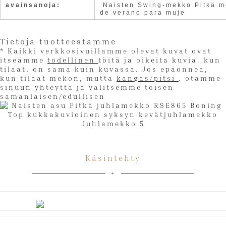
avainsanoja:
Naisten Swing-mekko Pitkä m
de verano para muje
Tietoja tuotteestamme
* Kaikki verkkosivuillamme olevat kuvat ovat
itseämme
todellinen
töitä ja oikeita kuvia. kun
tilaat, on sama kuin kuvassa. Jos epäonnea,
kun tilaat mekon, mutta
kangas/pitsi
. otamme
sinuun yhteyttä ja valitsemme toisen
samanlaisen/edullisen
Käsintehty