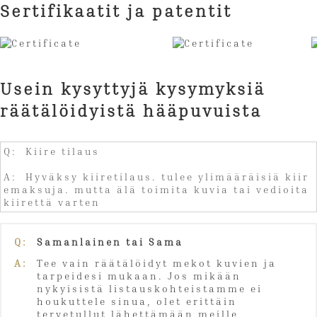
Sertifikaatit ja patentit
Usein kysyttyjä kysymyksiä
räätälöidyistä hääpuvuista
Q: Kiire tilaus
A: Hyväksy kiiretilaus. tulee ylimääräisiä kiir
emaksuja. mutta älä toimita kuvia tai vedioita
kiirettä varten
Q:
Samanlainen tai Sama
A:
Tee vain räätälöidyt mekot kuvien ja
tarpeidesi mukaan. Jos mikään
nykyisistä listauskohteistamme ei
houkuttele sinua, olet erittäin
tervetullut lähettämään meille