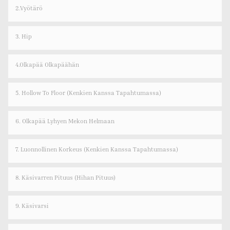
2.Vyötärö
3. Hip
4.olkapää Olkapäähän
5. Hollow To Floor (kenkien Kanssa Tapahtumassa)
6. Olkapää Lyhyen Mekon Helmaan
7. Luonnollinen Korkeus (kenkien Kanssa Tapahtumassa)
8. Käsivarren Pituus (hihan Pituus)
9. Käsivarsi