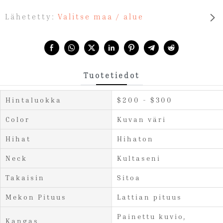
Lähetetty:
Valitse maa / alue
Share with:
Tuotetiedot
Hintaluokka
$200 - $300
Color
Kuvan väri
Hihat
Hihaton
Neck
Kultaseni
Takaisin
Sitoa
Mekon Pituus
Lattian pituus
Painettu kuvio,
Kangas