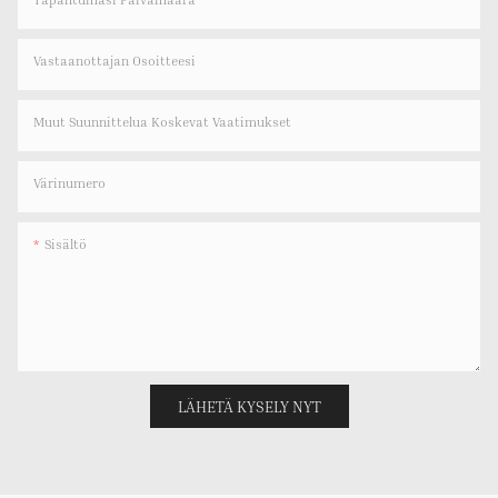
Vastaanottajan Osoitteesi
Muut Suunnittelua Koskevat Vaatimukset
Värinumero
Sisältö
LÄHETÄ KYSELY NYT