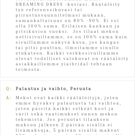
DREAMING DRESS -kuviasi. Räätälöity
työ referenssikuvasi tai
piirustussuunnitelmasi mukaan,
samankaltaisuus on 80% -90%. Ei voi
olla 100% sama. Erilaisen kankaan ja
pitsikuvion vuoksi. Jos tilaat mekon
nettisivuiltamme, se on 100% sama kuin
sivuillamme näkyvä kuva, jos kangas
tai pitsi puuttuu, ilmoitamme sinulle
etukäteen. Kaikki verkkosivuillamme
olevat todelliset valokuvat on räätälöity
asiakkaillemme yiaibridal-tehtaan
toimesta.
Q:
Palautus ja vaihto, Peruuta
A:
Mekot ovat kaikki räätälöityjä, joten
emme hyväksy palautusta tai vaihtoa,
joten päivitä kaikki selkeät koot ja
värit sekä vaatimukset ennen mekon
tekemistä. Jos peruutat tilauksen
maksun jälkeen 2 päivän sisällä ei
lisämaksuja, 5 päivän sisällä maksut