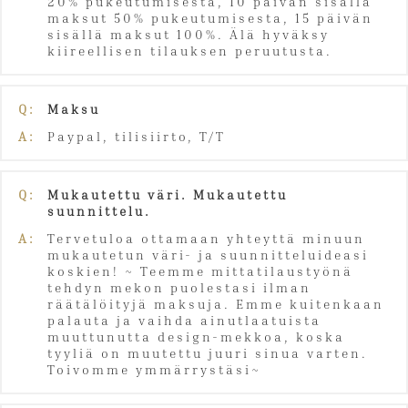
20% pukeutumisesta, 10 päivän sisällä
maksut 50% pukeutumisesta, 15 päivän
sisällä maksut 100%. Älä hyväksy
kiireellisen tilauksen peruutusta.
Q:
Maksu
A:
Paypal, tilisiirto, T/T
Q:
Mukautettu väri. Mukautettu
suunnittelu.
A:
Tervetuloa ottamaan yhteyttä minuun
mukautetun väri- ja suunnitteluideasi
koskien! ~ Teemme mittatilaustyönä
tehdyn mekon puolestasi ilman
räätälöityjä maksuja. Emme kuitenkaan
palauta ja vaihda ainutlaatuista
muuttunutta design-mekkoa, koska
tyyliä on muutettu juuri sinua varten.
Toivomme ymmärrystäsi~