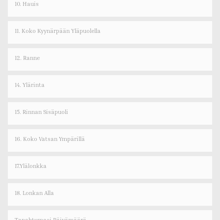
10. Hauis
11. Koko Kyynärpään Yläpuolella
12. Ranne
14. Ylärinta
15. Rinnan Sisäpuoli
16. Koko Vatsan Ympärillä
17.Ylälonkka
18. Lonkan Alla
Tapahtumasi Päivämäärä