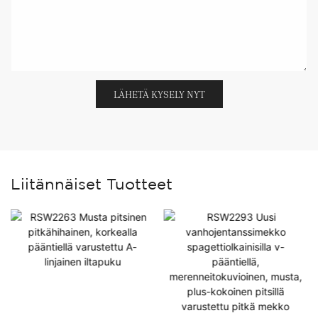
LÄHETÄ KYSELY NYT
Liitännäiset Tuotteet