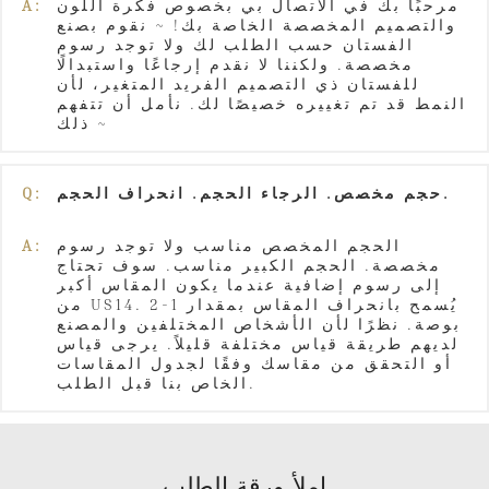
مرحبًا بك في الاتصال بي بخصوص فكرة اللون
A:
والتصميم المخصصة الخاصة بك! ~ نقوم بصنع
الفستان حسب الطلب لك ولا توجد رسوم
مخصصة. ولكننا لا نقدم إرجاعًا واستبدالًا
للفستان ذي التصميم الفريد المتغير، لأن
النمط قد تم تغييره خصيصًا لك. نأمل أن تتفهم
ذلك ~
حجم مخصص. الرجاء الحجم. انحراف الحجم.
Q:
الحجم المخصص مناسب ولا توجد رسوم
A:
مخصصة. الحجم الكبير مناسب. سوف تحتاج
إلى رسوم إضافية عندما يكون المقاس أكبر
من US14. يُسمح بانحراف المقاس بمقدار 1-2
بوصة. نظرًا لأن الأشخاص المختلفين والمصنع
لديهم طريقة قياس مختلفة قليلاً. يرجى قياس
أو التحقق من مقاسك وفقًا لجدول المقاسات
الخاص بنا قبل الطلب.
املأ ورقة الطلب