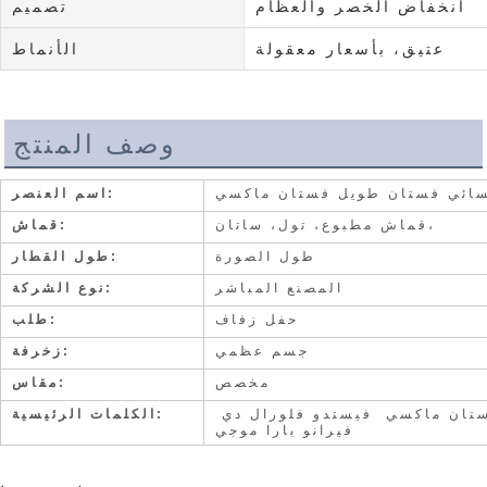
انخفاض الخصر والعظام
تصميم
عتيق، بأسعار معقولة
الأنماط
وصف المنتج
سائي فستان طويل فستان ماكسي
اسم العنصر:
قماش مطبوع، تول، ساتان،
قماش:
طول الصورة
طول القطار:
المصنع المباشر
نوع الشركة:
حفل زفاف
طلب:
جسم عظمي
زخرفة:
مخصص
مقاس:
فستان سوينغ نسائي فستان طويل فستان ماكسي فيستدو فلورال دي
الكلمات الرئيسية:
فيرانو بارا موجي