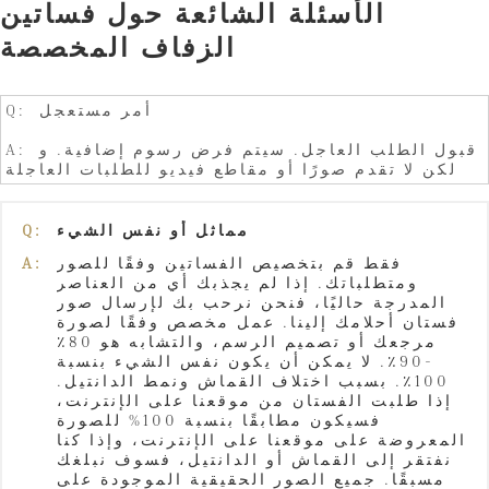
الأسئلة الشائعة حول فساتين
الزفاف المخصصة
Q: أمر مستعجل
A: قبول الطلب العاجل. سيتم فرض رسوم إضافية. و
لكن لا تقدم صورًا أو مقاطع فيديو للطلبات العاجلة
مماثل أو نفس الشيء
Q:
فقط قم بتخصيص الفساتين وفقًا للصور
A:
ومتطلباتك. إذا لم يجذبك أي من العناصر
المدرجة حاليًا، فنحن نرحب بك لإرسال صور
فستان أحلامك إلينا. عمل مخصص وفقًا لصورة
مرجعك أو تصميم الرسم، والتشابه هو 80٪
-90٪. لا يمكن أن يكون نفس الشيء بنسبة
100٪. بسبب اختلاف القماش ونمط الدانتيل.
إذا طلبت الفستان من موقعنا على الإنترنت،
فسيكون مطابقًا بنسبة 100% للصورة
المعروضة على موقعنا على الإنترنت، وإذا كنا
نفتقر إلى القماش أو الدانتيل، فسوف نبلغك
مسبقًا. جميع الصور الحقيقية الموجودة على