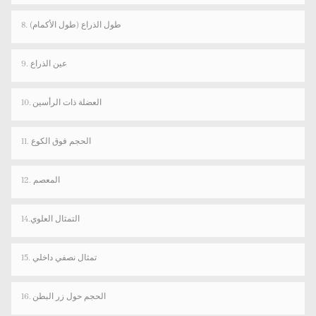
8. طول الذراع (طول الأكمام)
9. عين الذراع
10. العضلة ذات الرأسين
11. الحجم فوق الكوع
12. المعصم
14.التمثال العلوي
15. تمثال نصفي داخلي
16. الحجم حول زر البطن