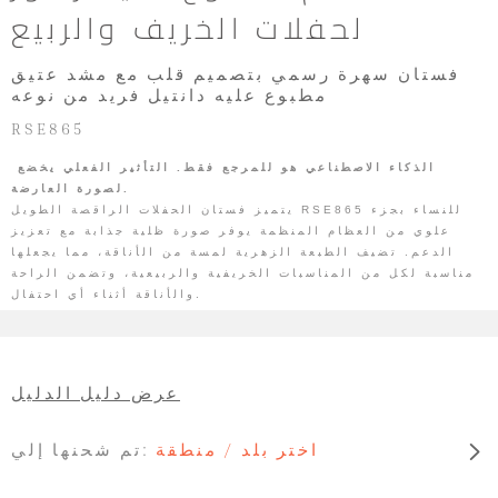
لحفلات الخريف والربيع
فستان سهرة رسمي بتصميم قلب مع مشد عتيق
مطبوع عليه دانتيل فريد من نوعه
RSE865
الذكاء الاصطناعي هو للمرجع فقط. التأثير الفعلي يخضع
لصورة العارضة.
يتميز فستان الحفلات الراقصة الطويل RSE865 للنساء بجزء
علوي من العظام المنظمة يوفر صورة ظلية جذابة مع تعزيز
الدعم. تضيف الطبعة الزهرية لمسة من الأناقة، مما يجعلها
مناسبة لكل من المناسبات الخريفية والربيعية، وتضمن الراحة
والأناقة أثناء أي احتفال.
عرض دليل الدليل
اختر بلد / منطقة
تم شحنها إلي: