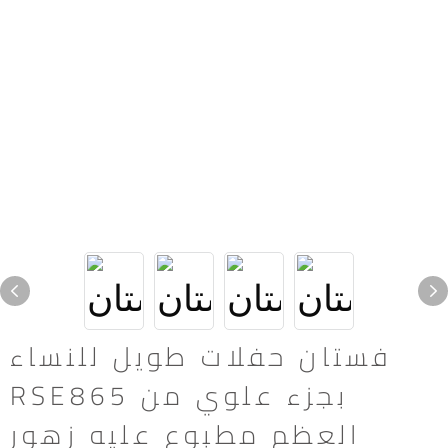
فستان حفلات طويل للنساء
RSE865 بجزء علوي من
العظم مطبوع عليه زهور