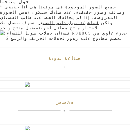
حول منتجنا
* جميع الصور الموجودة في موقعنا هي لنا
حقيقي
وظائف وصور حقيقية. عند طلبك سيكون نفس الصورة
المعروضة. إذا لم يحالفك الحظ عند طلب الفستان
ولكن
قماش/دانتيل ذاتي الصنع
. سوف نتصل بك
لاختيار منتج مماثل آخر/تفضيل منتج واحد
صناعة يدوية
مخصص