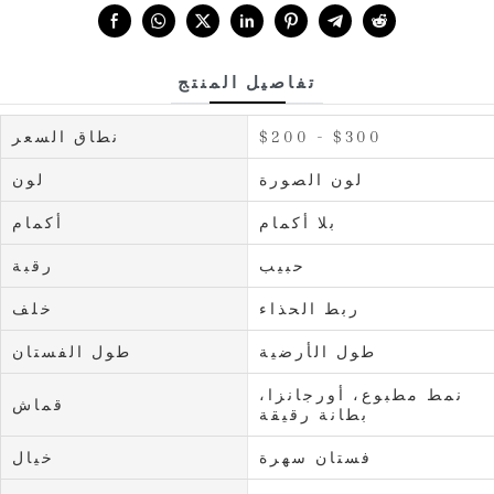
Share with:
تفاصيل المنتج
$200 - $300
نطاق السعر
لون الصورة
لون
بلا أكمام
أكمام
حبيب
رقبة
ربط الحذاء
خلف
طول الأرضية
طول الفستان
نمط مطبوع، أورجانزا،
قماش
بطانة رقيقة
فستان سهرة
خيال