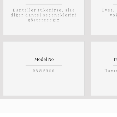
Danteller tükenirse, size
Evet. 
diğer dantel seçeneklerini
yo
göstereceğiz
Model No
T
RSW2306
Hayır