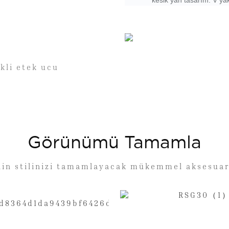
kesik yan tasarım. V yak
ekli etek ucu
Görünümü Tamamla
lin stilinizi tamamlayacak mükemmel aksesuar