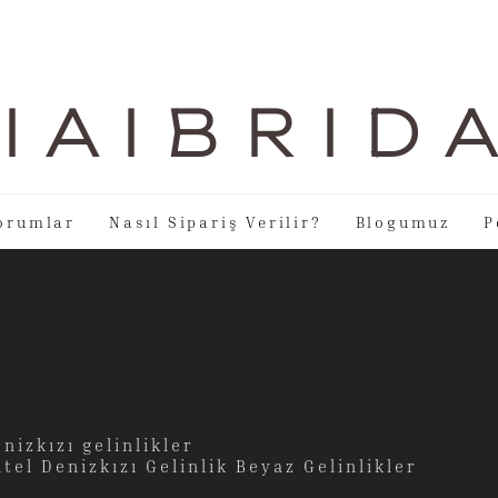
I A I B R I D 
orumlar
Nasıl Sipariş Verilir?
Blogumuz
P
nizkızı gelinlikler
el Denizkızı Gelinlik Beyaz Gelinlikler