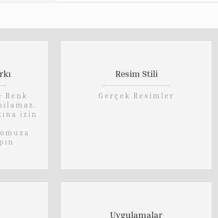
rkı
Resim Stili
e Renk
Gerçek Resimler
nılamaz.
kına izin
lomuza
pın
Uygulamalar