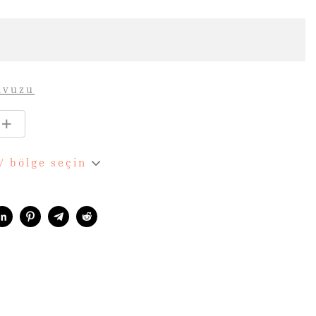
avuzu
 / bölge seçin