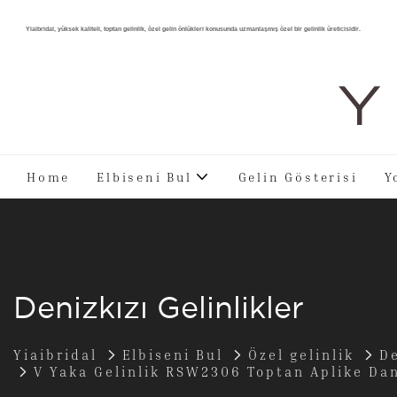
Yiaibridal, yüksek kaliteli, toptan gelinlik, özel gelin önlükleri konusunda uzmanlaşmış özel bir gelinlik üreticisidir.
Y 
Home
Elbiseni Bul
Gelin Gösterisi
Y
Denizkızı Gelinlikler
Yiaibridal
Elbiseni Bul
Özel gelinlik
De
V Yaka Gelinlik RSW2306 Toptan Aplike Dant