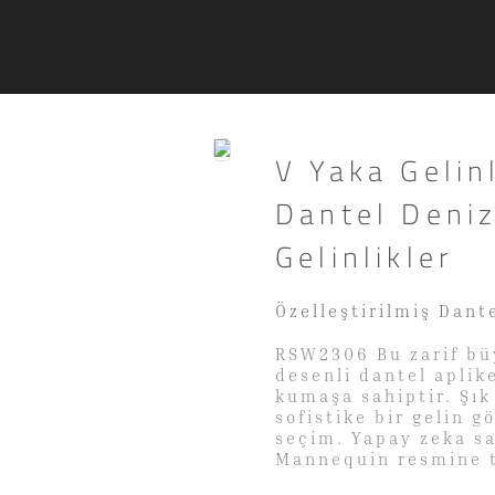
V Yaka Geli
Dantel Deniz
Gelinlikler
Özelleştirilmiş Dante
RSW2306 Bu zarif bü
desenli dantel aplike
kumaşa sahiptir. Şık 
sofistike bir gelin 
seçim. Yapay zeka sa
Mannequin resmine t