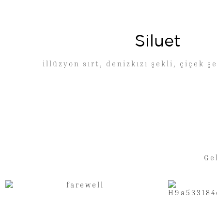
Siluet
illüzyon sırt, denizkızı şekli, çiçek ş
Ge