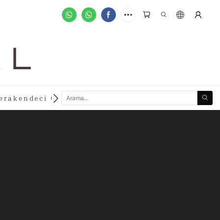
A L
new
erakendeci Olun
Özelleştirilmiş Siparişler