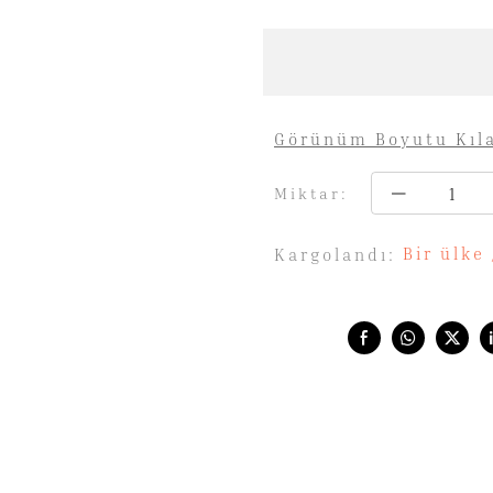
Görünüm Boyutu Kıl
Miktar:
Bir ülke
Kargolandı:
Share with: