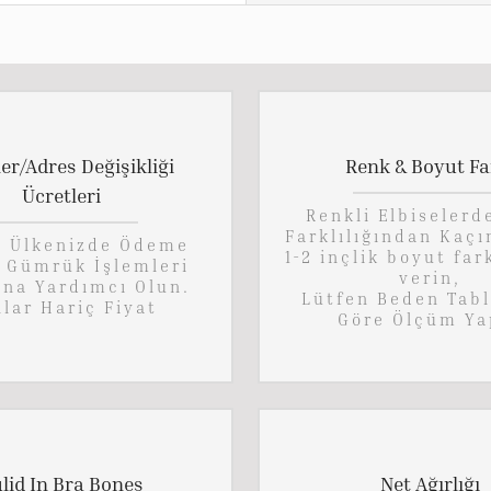
ler/Adres Değişikliği
Renk & Boyut Fa
Ücretleri
Renkli Elbiselerd
Farklılığından Kaçı
n Ülkenizde Ödeme
1-2 inçlik boyut far
, Gümrük İşlemleri
verin,
ına Yardımcı Olun.
Lütfen Beden Tab
lar Hariç Fiyat
Göre Ölçüm Ya
lid In Bra Bones
Net Ağırlığı