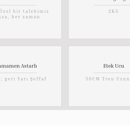
Özel bir talebimiz
2KG
ksa, her zaman
amamen Astarlı
Etek Ucu
, geri Yarı Şeffaf
50CM Tren Uzun