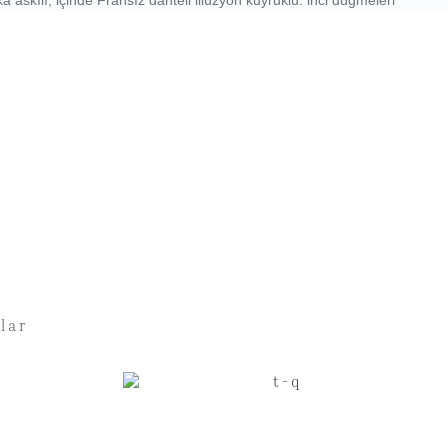
a askılı, içinde Fransız danteli illüzyon kuyruklu. inci düğmeleri
lar