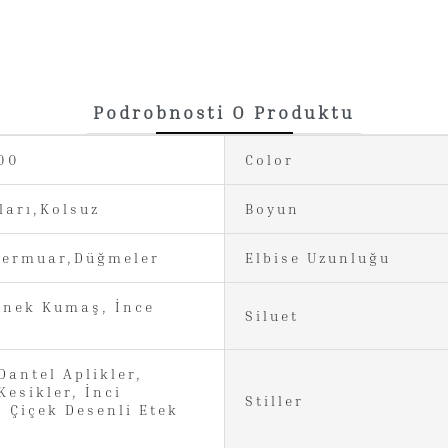
Podrobnosti O Produktu
00
Color
ları,Kolsuz
Boyun
Fermuar,Düğmeler
Elbise Uzunluğu
snek Kumaş, İnce
Siluet
Dantel Aplikler,
Kesikler, İnci
Stiller
, Çiçek Desenli Etek