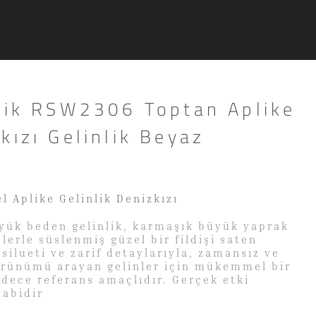
nlik RSW2306 Toptan Aplike
kızı Gelinlik Beyaz
l Aplike Gelinlik Denizkızı
yük beden gelinlik, karmaşık büyük yaprak
lerle süslenmiş güzel bir fildişi saten
silueti ve zarif detaylarıyla, zamansız ve
görünümü arayan gelinler için mükemmel bir
dece referans amaçlıdır. Gerçek etki
abidir