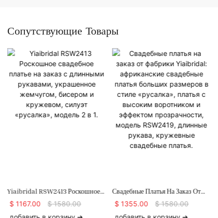
Сопутствующие Товары
Yiaibridal RSW2413 Роскошное
Свадебные Платья На Заказ От
Свадебное Платье На Заказ С
Фабрики Yiaibridal:
$
1167.00
$
1580.00
$
1355.00
$
1580.00
Длинными Рукавами,
Африканские Свадебные Платья
добавить в корзину ➔
добавить в корзину ➔