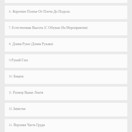
6. Короткое Платье От Плеча До Подола.
7. Естественная Высота (с Обувью На Мероприятии)
8. Длина Руки (длина Рукава)
9.Рукий Глаз
10. Бицепс
11. Размер Выше Локтя
12.Запястье
14. Верхняя Часть Груди