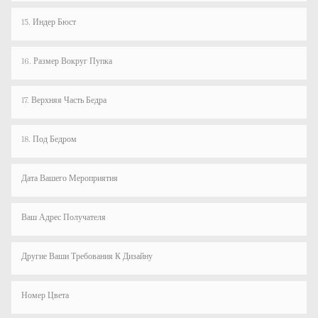
15. Индер Бюст
16. Размер Вокруг Пупка
17. Верхняя Часть Бедра
18. Под Бедром
Дата Вашего Мероприятия
Ваш Адрес Получателя
Другие Ваши Требования К Дизайну
Номер Цвета