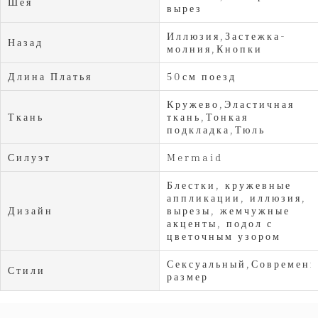
Шея
вырез
Иллюзия,Застежка-
Назад
молния,Кнопки
Длина Платья
50см поезд
Кружево,Эластичная
Ткань
ткань,Тонкая
подкладка,Тюль
Силуэт
Mermaid
Блестки, кружевные
аппликации, иллюзия,
Дизайн
вырезы, жемчужные
акценты, подол с
цветочным узором
Сексуальный,Современ
Стили
размер