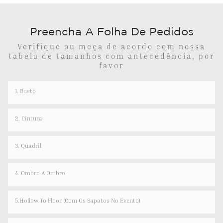
Preencha A Folha De Pedidos
Verifique ou meça de acordo com nossa
tabela de tamanhos com antecedência, por
favor
1. Busto
2. Cintura
3. Quadril
4. Ombro A Ombro
5.Hollow To Floor (com Os Sapatos No Evento)