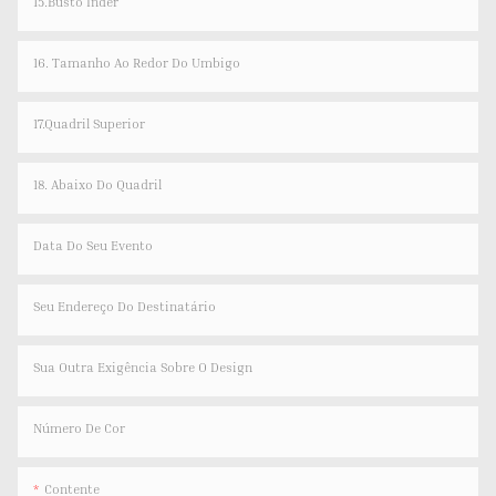
15.Busto Inder
16. Tamanho Ao Redor Do Umbigo
17.Quadril Superior
18. Abaixo Do Quadril
Data Do Seu Evento
Seu Endereço Do Destinatário
Sua Outra Exigência Sobre O Design
Número De Cor
Contente