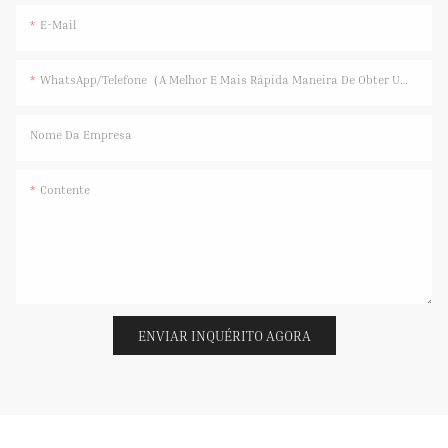
E-Mail
WhatsApp/Telefone（A Melhor E Mais Rápida Maneira De Obter Uma Resposta）
Nome Da Empresa
Contente
ENVIAR INQUÉRITO AGORA