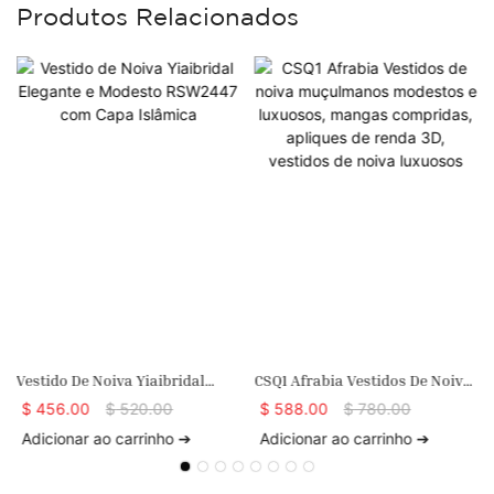
Produtos Relacionados
s
Vestido De Noiva Yiaibridal
CSQ1 Afrabia Vestidos De Noiva
Elegante E Modesto RSW2447
Muçulmanos Modestos E
$
456.00
$
520.00
$
588.00
$
780.00
Com Capa Islâmica
Luxuosos, Mangas Compridas,
Adicionar ao carrinho ➔
Adicionar ao carrinho ➔
Apliques De Renda 3D, Vestidos
De Noiva Luxuosos