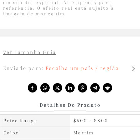
em seu dia especial. AI é apenas para
referência. O efeito real está sujeito à
imagem de manequim
Ver Tamanho Guia
Enviado para:
Escolha um país / região
Share with:
Detalhes Do Produto
Price Range
$500 - $800
Color
Marfim