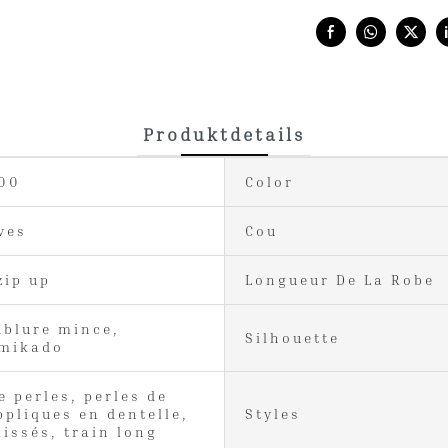
Share with:
Produktdetails
800
Color
ves
Cou
zip up
Longueur De La Robe
ublure mince,
Silhouette
 mikado
e perles, perles de
ppliques en dentelle,
Styles
lissés, train long