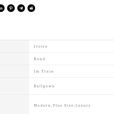
Ivoire
Rond
1m Train
Ballgown
Modern,Plus Size,Luxury