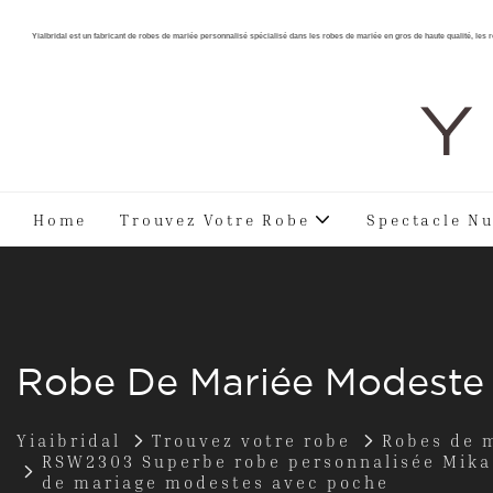
YiaIbridal est un fabricant de robes de mariée personnalisé spécialisé dans les robes de mariée en gros de haute qualité, les
Y 
Home
Trouvez Votre Robe
Spectacle Nu
Robe De Mariée Modeste
Yiaibridal
Trouvez votre robe
Robes de 
RSW2303 Superbe robe personnalisée Mikad
de mariage modestes avec poche