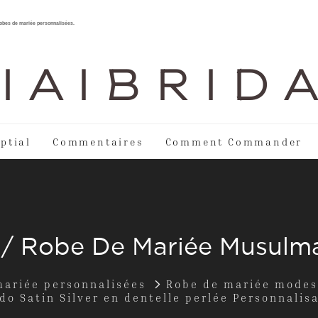
 robes de mariée personnalisées.
I A I B R I D 
ptial
Commentaires
Comment Commander
 / Robe De Mariée Musulm
mariée personnalisées
Robe de mariée modes
o Satin Silver en dentelle perlée Personnali