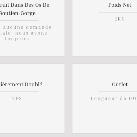
ruit Dans Des Os De
Poids Net
Soutien-Gorge
2KG
Si aucune demande
iale, nous avons
toujours
tièrement Doublé
Ourlet
YES
Longueur de 10