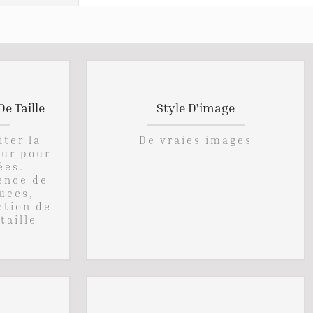
e Taille
Style D'image
iter la
De vraies images
eur pour
ées.
rence de
ouces,
ction de
taille