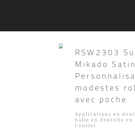
RSW2303 Sup
Mikado Satin
Personnalis
modestes ro
avec poche
Applications en den
balle en dentelle en
l'ourlet