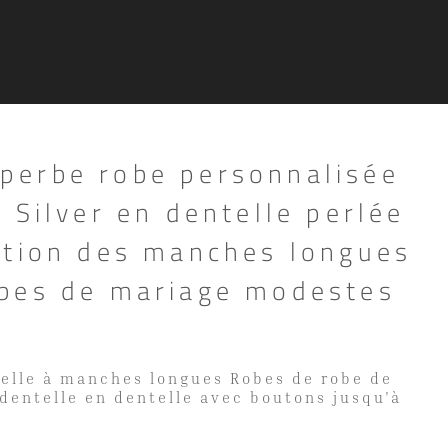
erbe robe personnalisée
 Silver en dentelle perlée
ation des manches longues
bes de mariage modestes
telle à manches longues Robes de robe de
 dentelle en dentelle avec boutons jusqu'à