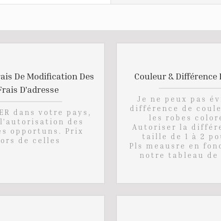
rais De Modification Des
Couleur & Différence D
Frais D'adresse
Je ne peux pas év
différence de coul
ER dans votre pays,
les robes color
l'autorisation des
Autoriser la diffé
s opportuns. Prix ​​
taille de 1 à 2 p
ors de celles
Pls meausre en fon
notre tableau de 