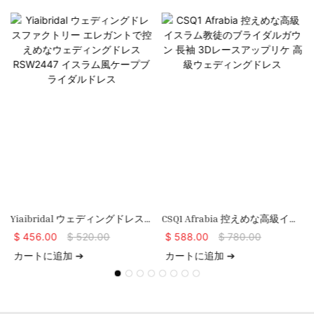
ン
Yiaibridal ウェディングドレス
CSQ1 Afrabia 控えめな高級イス
ファクトリー エレガントで控え
ラム教徒のブライダルガウン 長
$
456.00
$
520.00
$
588.00
$
780.00
めなウェディングドレス
袖 3Dレースアップリケ 高級ウ
カートに追加 ➔
カートに追加 ➔
RSW2447 イスラム風ケープブラ
ェディングドレス
イダルドレス