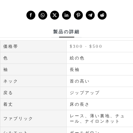
Share with:
製品の詳細
価格帯
$300 - $500
色
絵の色
袖
長袖
ネック
首の高い
戻る
ジップアップ
着丈
床の長さ
レース、薄い裏地、チュ
ファブリック
ール、ナイロンネット
シルエット
ボールガウン