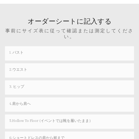
オーダーシートに記入する
事前にサイズ表に従って確認または測定してくださ
い。
1. バスト
2.ウエスト
3. ヒップ
4.肩から肩へ
5.Hollow To Floor (イベントでは靴を履いたまま）
6.ショートドレスの肩から裾まで