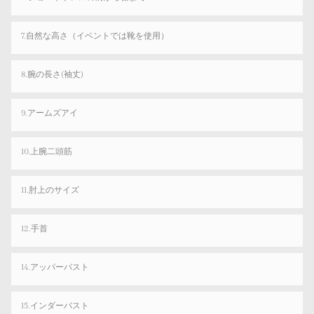
7.自然な高さ（イベントでは靴を使用）
8.腕の長さ(袖丈)
9.アームズアイ
10.上腕二頭筋
11.肘上のサイズ
12.手首
14.アッパーバスト
15.インダーバスト