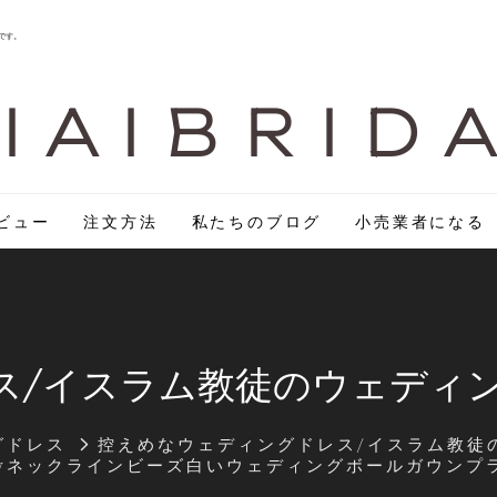
です。
I A I B R I D 
ビュー
注文方法
私たちのブログ
小売業者になる
ス/イスラム教徒のウェディ
グドレス
控えめなウェディングドレス/イスラム教徒
ーブvネックラインビーズ白いウェディングボールガウン