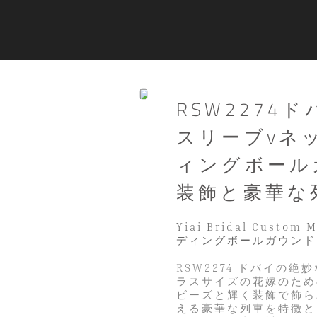
RSW227
スリーブvネ
ィングボール
装飾と豪華な
Yiai Bridal Custo
ディングボールガウンド
RSW2274 ドバイの
ラスサイズの花嫁のため
ビーズと輝く装飾で飾ら
える豪華な列車を特徴と