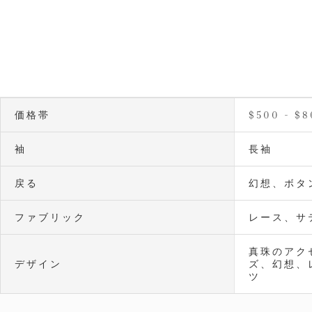
価格帯
$500 - $
袖
長袖
戻る
幻想、ボタ
ファブリック
レース、サ
真珠のアク
デザイン
ズ、幻想、
ツ