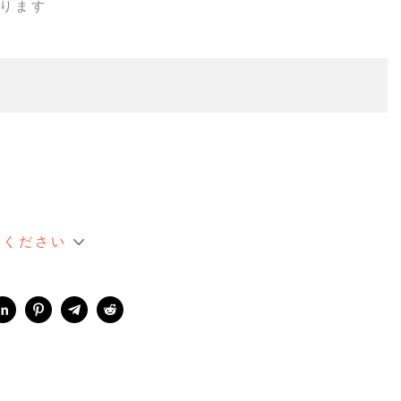
ります
てください