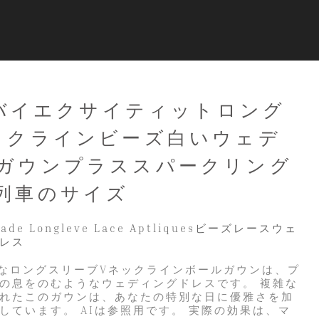
4ドバイエクサイティットロング
ックラインビーズ白いウェデ
ガウンプラススパークリング
列車のサイズ
m Made Longleve Lace Aptliquesビーズレースウェ
レス
絶妙なロングスリーブVネックラインボールガウンは、プ
の息をのむようなウェディングドレスです。 複雑な
れたこのガウンは、あなたの特別な日に優雅さを加
しています。 AIは参照用です。 実際の効果は、マ