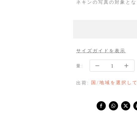
ネキンの写真の対象とな
サイズガイドを表示
量:
国/地域を選択し
出荷:
Share with: