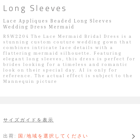
Long Sleeves
Lace Appliques Beaded Long Sleeves
Wedding Dress Mermaid
RSW2204 The Lace Mermaid Bridal Dress is a
stunning custom couture wedding gown that
combines intricate lace details with a
flattering mermaid silhouette. Featuring
elegant long sleeves, this dress is perfect for
brides looking for a timeless and romantic
look on their special day. AI is only for
reference. The actual effect is subject to the
Mannequin picture
サイズガイドを表示
出荷:
国/地域を選択してください