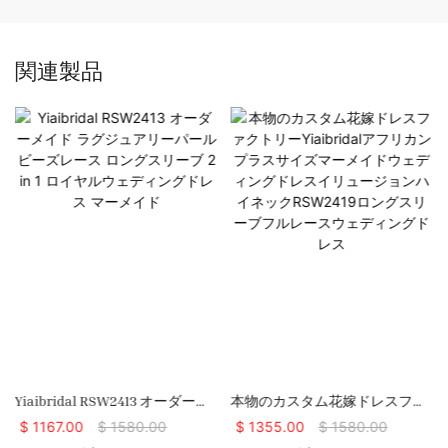
関連製品
Yiaibridal RSW2413 オーダーメ
本物のカスタム花嫁ドレスファ
イド ラグジュアリーパール ビー
クトリーYiaibridalアフリカンプ
$
1167.00
$
1580.00
$
1355.00
$
1580.00
ズレース ロングスリーブ 2 In 1
ラスサイズマーメイドウェディ