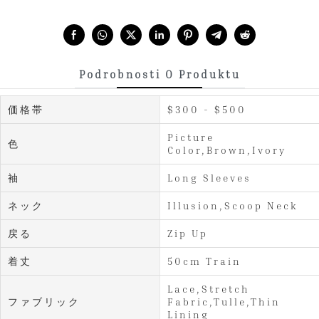
Share with:
Podrobnosti O Produktu
価格帯
$300 - $500
Picture
色
Color,Brown,Ivory
袖
Long Sleeves
ネック
Illusion,Scoop Neck
戻る
Zip Up
着丈
50cm Train
Lace,Stretch
ファブリック
Fabric,Tulle,Thin
Lining