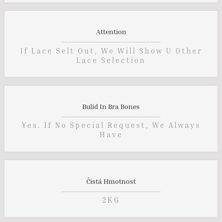
Attention
If Lace Selt Out, We Will Show U Other
Lace Selection
Bulid In Bra Bones
Yes. If No Special Request, We Always
Have
Čistá Hmotnost
2KG