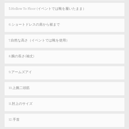
5.Hollow To Floor (イベントでは靴を履いたまま）
6.ショートドレスの肩から裾まで
7.自然な高さ（イベントでは靴を使用）
8.腕の長さ(袖丈)
9.アームズアイ
10.上腕二頭筋
11.肘上のサイズ
12.手首