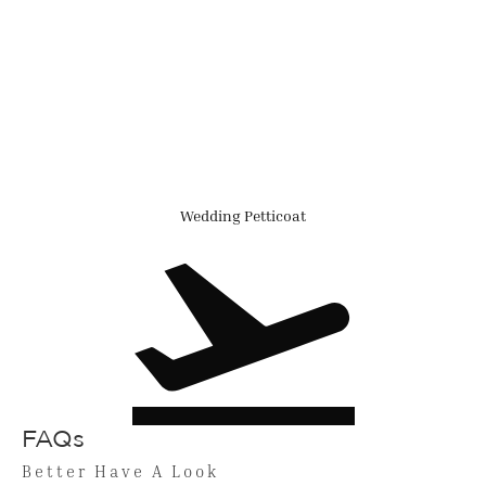
Wedding Petticoat
FAQs
Better Have A Look