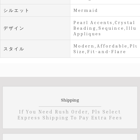
シルエット
Mermaid
Pearl Accents,Crystal
デザイン
Beading,Sequince,Illus
Appliques
Modern,Affordable,Plu
スタイル
Size,Fit-and-Flare
Shipping
If You Need Rush Order, Pls Select
Express Shipping To Pay Extra Fees