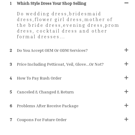
1
Which Style Dress Your Shop Selling
Do wedding dress,bridesmaid
dress,flower girl dress,mother of
the bride dress,evening dress,prom
dress, cocktail dress and other
formal dresses...
2
Do You Accept OEM Or ODM Services?
3
Price Including Petticoat, Veil, Glove...or Not?
4
How To Pay Rush Order
5
Canceled & Changed & Return
6
Problems After Receive Package
7
Coupons For Future Order