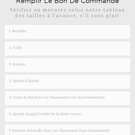
Remplir Le Bon De Commande
Vérifiez ou mesurez selon notre tableau
des tailles à l'avance, s'il vous plaît
1. Bousiller
2. Taille
3. Hanche
4. Épaule À Épaule
5. Creux Au Sol (avec Les Chaussures Lors De L'événement)
6. Épaule Jusqu'à L'ourlet De La Robe Courte
7. Hauteur Naturelle (avec Les Chaussures Dans L'événement)