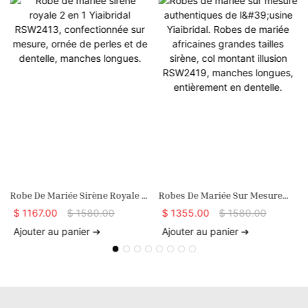
Robe De Mariée Sirène Royale 2
Robes De Mariée Sur Mesure
En 1 Yiaibridal RSW2413,
Authentiques De L'usine
$
1167.00
$
1580.00
$
1355.00
$
1580.00
Confectionnée Sur Mesure,
Yiaibridal. Robes De Mariée
Ajouter au panier ➔
Ajouter au panier ➔
Ornée De Perles Et De Dentelle,
Africaines Grandes Tailles
Manches Longues.
Sirène, Col Montant Illusion
RSW2419, Manches Longues,
Entièrement En Dentelle.