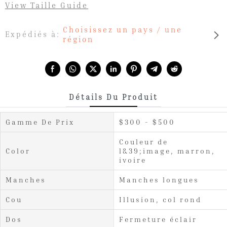
View Taille Guide
Choisissez un pays / une
Expédiés à:
région
Share with:
Détails Du Produit
Gamme De Prix
$300 - $500
Couleur de
Color
l&39;image, marron,
ivoire
Manches
Manches longues
Cou
Illusion, col rond
Dos
Fermeture éclair