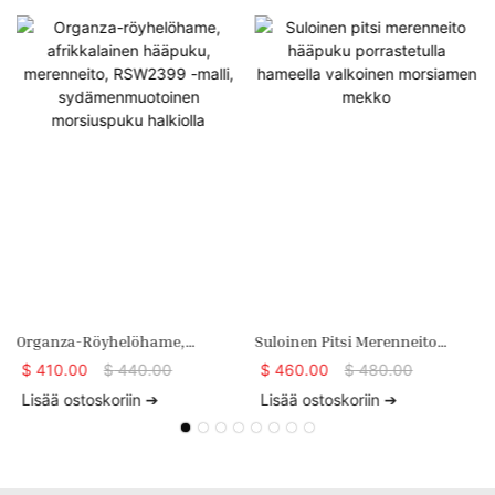
Organza-Röyhelöhame,
Suloinen Pitsi Merenneito
Afrikkalainen Hääpuku,
Hääpuku Porrastetulla
$
410.00
$
440.00
$
460.00
$
480.00
Merenneito, RSW2399 -malli,
Hameella Valkoinen
Lisää ostoskoriin ➔
Lisää ostoskoriin ➔
V
Sydämenmuotoinen
Morsiamen Mekko
Morsiuspuku Halkiolla