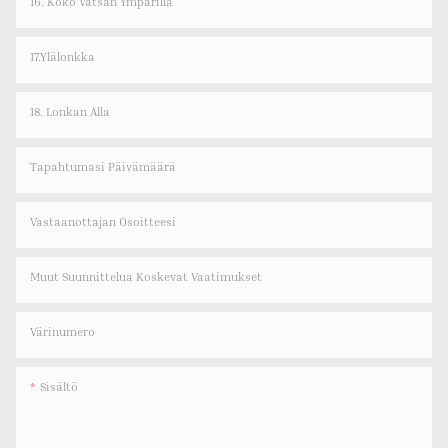
16. Koko Vatsan Ympärillä
17.Ylälonkka
18. Lonkan Alla
Tapahtumasi Päivämäärä
Vastaanottajan Osoitteesi
Muut Suunnittelua Koskevat Vaatimukset
Värinumero
Sisältö