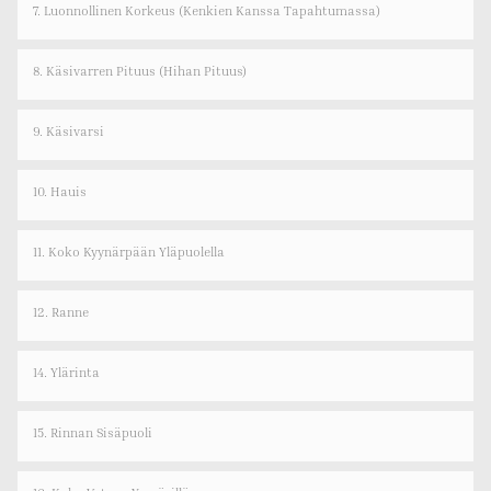
7. Luonnollinen Korkeus (kenkien Kanssa Tapahtumassa)
8. Käsivarren Pituus (hihan Pituus)
9. Käsivarsi
10. Hauis
11. Koko Kyynärpään Yläpuolella
12. Ranne
14. Ylärinta
15. Rinnan Sisäpuoli