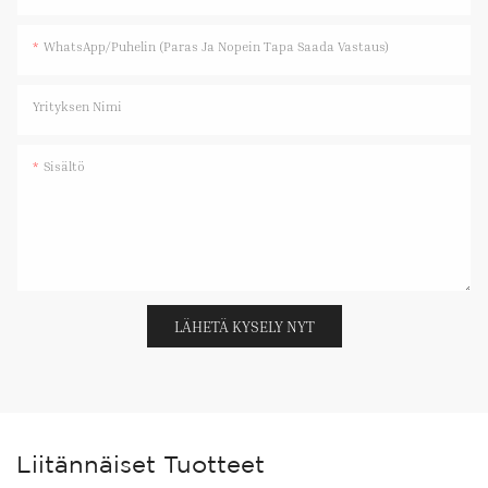
WhatsApp/Puhelin (paras Ja Nopein Tapa Saada Vastaus)
Yrityksen Nimi
Sisältö
LÄHETÄ KYSELY NYT
Liitännäiset Tuotteet