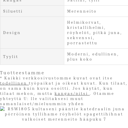
Siluetti
Merenneito
Helmikorvat,
kristallihelmi,
Design
röyhelöt, pitkä juna,
sekvenssi,
porrastettu
Moderni, edullinen,
Tyylit
plus koko
Tuotteestamme
* Kaikki verkkosivustomme kuvat ovat itse
todellinen
työpaikat ja oikeat kuvat. Kun tilaat,
on sama kuin kuva osoitti. Jos käytät, kun
tilaat mekon, mutta
kangas/pitsi
. Otamme
yhteyttä U: lle valitaksesi muut
samanlaiset/mieluummin yhden