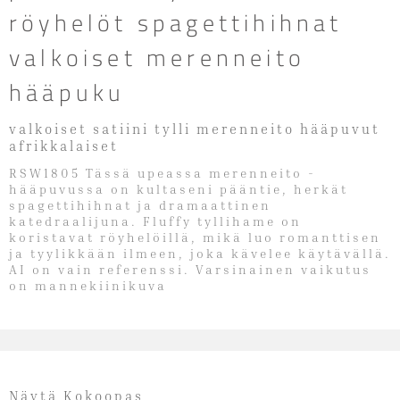
röyhelöt spagettihihnat
valkoiset merenneito
hääpuku
valkoiset satiini tylli merenneito hääpuvut
afrikkalaiset
RSW1805 Tässä upeassa merenneito -
hääpuvussa on kultaseni pääntie, herkät
spagettihihnat ja dramaattinen
katedraalijuna. Fluffy tyllihame on
koristavat röyhelöillä, mikä luo romanttisen
ja tyylikkään ilmeen, joka kävelee käytävällä.
AI on vain referenssi. Varsinainen vaikutus
on mannekiinikuva
Näytä Kokoopas