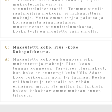
mukautetusta väri- ja
suunnitteluideastasi! ~ Teemme sinulle
räätälöityjä mekkoja, ei mukautettuja
maksuja. Mutta emme tarjoa paluuta ja
korvaamista ainutlaatuisen
muuttuneesta suunnittelumekosta,
koska tyyli on muutettu vain sinulle.
Q:
Mukautettu koko. Plus -koko.
Kokopoikkeama.
A:
Mukautettu koko on kunnossa eikä
mukautettuja maksuja.Plus -koon
tunnus kunnossa. Tarvitsee plusmaksut,
kun koko on suurempi kuin US14.Adota
koko poikkeama noin 1-2 tuumaa. Koska
eri ihmiset ja tehtaalla on vähän
erilainen mitta. Pls mittaa tai tarkista
kokosi kokokaaviomme mukaan ennen
tilausta.