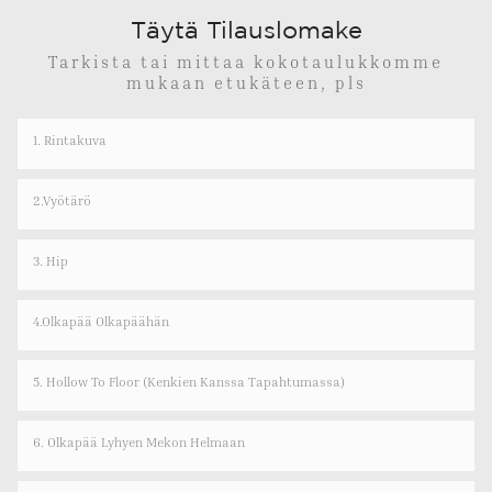
Täytä Tilauslomake
Tarkista tai mittaa kokotaulukkomme
mukaan etukäteen, pls
1. Rintakuva
2.Vyötärö
3. Hip
4.olkapää Olkapäähän
5. Hollow To Floor (kenkien Kanssa Tapahtumassa)
6. Olkapää Lyhyen Mekon Helmaan