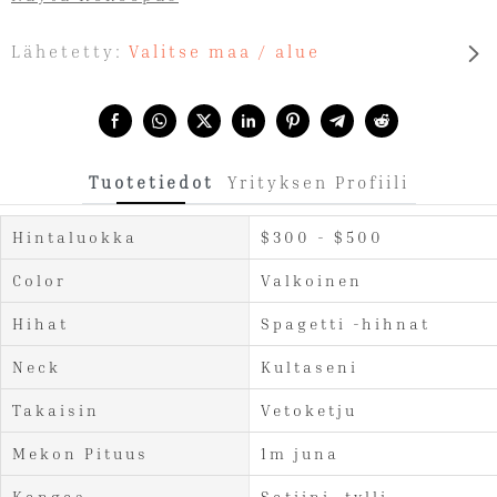
Lähetetty:
Valitse maa / alue
Share with:
Tuotetiedot
Yrityksen Profiili
Hintaluokka
$300 - $500
Color
Valkoinen
Hihat
Spagetti -hihnat
Neck
Kultaseni
Takaisin
Vetoketju
Mekon Pituus
1m juna
Kangas
Satiini, tylli