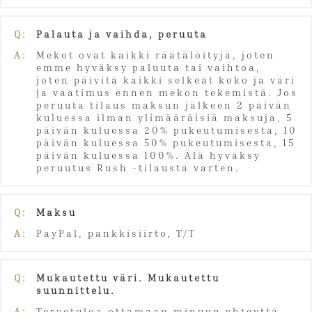
Q:
Palauta ja vaihda, peruuta
A:
Mekot ovat kaikki räätälöityjä, joten
emme hyväksy paluuta tai vaihtoa,
joten päivitä kaikki selkeät koko ja väri
ja vaatimus ennen mekon tekemistä. Jos
peruuta tilaus maksun jälkeen 2 päivän
kuluessa ilman ylimääräisiä maksuja, 5
päivän kuluessa 20% pukeutumisesta, 10
päivän kuluessa 50% pukeutumisesta, 15
päivän kuluessa 100%. Älä hyväksy
peruutus Rush -tilausta varten.
Q:
Maksu
A:
PayPal, pankkisiirto, T/T
Q:
Mukautettu väri. Mukautettu
suunnittelu.
A:
Tervetuloa ottamaan minuun yhteyttä