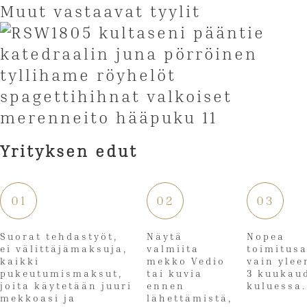
Muut vastaavat tyylit
Yrityksen edut
01
02
03
Suorat tehdastyöt,
Näytä
Nopea
ei välittäjämaksuja,
valmiita
toimitus
kaikki
mekko Vedio
vain ylee
pukeutumismaksut,
tai kuvia
3 kuukau
joita käytetään juuri
ennen
kuluessa.
mekkoasi ja
lähettämistä,