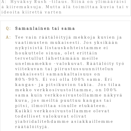
A: Hyväksy Rush -tilaus. Siinä on ylimääräisi
ä kiiremaksuja. Mutta älä toimittaa kuvia tai v
ideoita kiirettä varten
Q:
Samanlainen tai sama
A:
Tee vain räätälöityjä mekkoja kuvien ja
vaatimusten mukaisesti. Jos yksikään
nykyisistä listauskohteistamme ei
houkuttele sinua, olet erittäin
tervetullut lähettämään meille
unelmamekko -valokuvat. Räätälöity työ
viitekuvan tai piirustussuunnittelun
mukaisesti samankaltaisuus on
80%-90%. Ei voi olla 100% sama. Eri
kangas- ja pitsikuvion takia. Jos tilaa
mekko verkkosivustoltamme, on 100%
sama kuin verkkosivustollamme näkyvä
kuva, jos meiltä puuttuu kangas tai
pitsi, ilmoittaa sinulle etukäteen.
Kaikki verkkosivustollamme olevat
todelliset valokuvat olivat
yiabridalitehdamme asiakkaillemme
räätälöityjä.