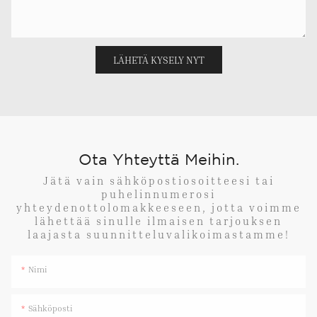
LÄHETÄ KYSELY NYT
Ota Yhteyttä Meihin.
Jätä vain sähköpostiosoitteesi tai
puhelinnumerosi
yhteydenottolomakkeeseen, jotta voimme
lähettää sinulle ilmaisen tarjouksen
laajasta suunnitteluvalikoimastamme!
Nimi
Sähköposti