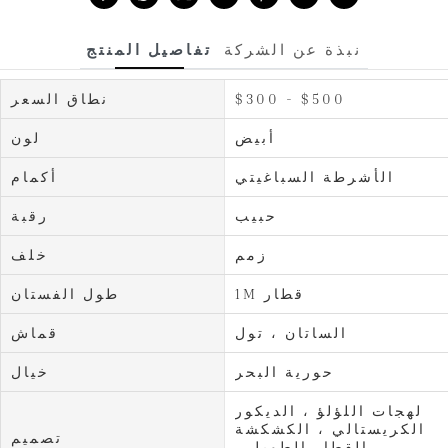
نبذة عن الشركة
تفاصيل المنتج
$300 - $500
نطاق السعر
أبيض
لون
الأشرطة السباغيتي
أكمام
حبيب
رقبة
زمم
خلف
1M قطار
طول الفستان
الساتان ، تول
قماش
حورية البحر
خيال
لهجات اللؤلؤ ، الديكور
الكريستالي ، الكشكشة
تصميم
، القطار الطويل ،