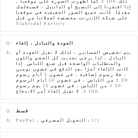
ذلك 100 ٪ كما أظهرت الصورة على موقعنا ،
إذا افتقرنا إلى النسيج أو الدانتيل ، فسيعلمك
مقدمًا. كانت جميع الصور الحقيقية في موقعنا
على شبكة الإنترنت مخصصة لعملائنا من قبل
Yiabridal Factory.
العودة والتبادل ، إلغاء
Q:
يتم تخصيص الفساتين ، لذلك لا نقبل العودة أو
A:
التبادل ، لذا يرجى تحديث كل الحجم واللون
والمتطلبات الواضحة قبل صنع اللباس. إذا
كانت الإلغاء أمرًا بعد الدفع في غضون يومين
، فلا رسوم إضافية ، في غضون 5 أيام رسوم
20 ٪ من اللباس ، في غضون 10 أيام الرسوم
50 ٪ من اللباس ، في غضون 15 يوم رسوم
100 ٪. لا تقبل إلغاء أمر الاندفاع.
قسط
Q:
PayPal ، التحويل المصرفي ، t/t
A: