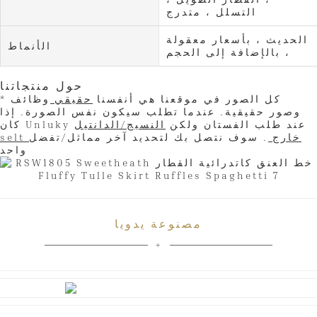
التسلل ، متدرج
الحديث ، بأسعار معقولة
الأنماط
، بالإضافة إلى الحجم
حول منتجاتنا
* كل الصور في موقعنا هي أنفسنا
حقيقي
وظائف
وصور حقيقية. عندما تطلب سيكون نفس الصورة. إذا
كان Unluky عند طلب الفستان ولكن
النسيج/الدانتيل
selt خارج
. سوف نتصل بك لتحديد آخر مماثل/تفضل
واحد
مصنوعة يدويا