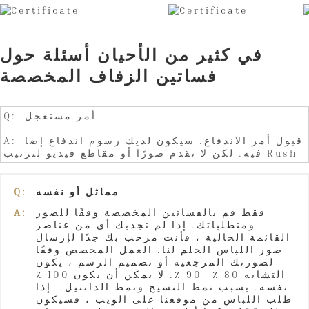
في كثير من الأحيان أسئلة حول
فساتين الزفاف المخصصة
Q: أمر مستعجل
A: قبول أمر الاندفاع. سيكون لديك رسوم اندفاع إضا
فية. لكن لا تقدم صورًا أو مقاطع فيديو لترتيب Rush
مماثل أو نفسه
Q:
فقط قم بالفساتين المخصصة وفقًا للصور
A:
ومتطلباتك. إذا لم تجذبك أي من عناصر
القائمة الحالية ، فأنت مرحب بك جدًا لإرسال
صور اللباس الحلم لنا. العمل المخصص وفقًا
لصورتك المرجعية أو تصميم الرسم ، يكون
التشابه 80 ٪ -90 ٪. لا يمكن أن يكون 100 ٪
نفسه. بسبب نمط النسيج ونمط الدانتيل. إذا
طلب اللباس من موقعنا على الويب ، فسيكون