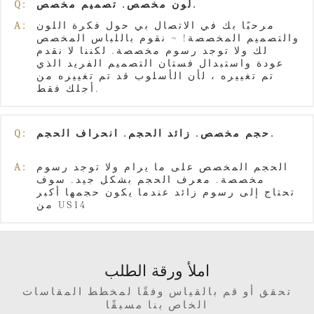
لون مخصص. تصميم مخصص.
Q:
مرحبًا بك في الاتصال بي حول فكرة اللون
A:
والتصميم المخصصة! ~ نقوم باللباس المخصص
لك ولا توجد رسوم مخصصة. لكننا لا نقدم
عودة واستبدال فستان التصميم الفريد الذي
تم تغييره ، لأن الأسلوب قد تم تغييره من
أجلك فقط.
حجم مخصص. زائد الحجم. انحراف الحجم.
Q:
الحجم المخصص على ما يرام ولا توجد رسوم
A:
مخصصة. معرف الحجم بشكل جيد. سوف
تحتاج إلى رسوم زائد عندما يكون حجمها أكبر
من US14
املأ ورقة الطلب
تحقق أو قم بالقياس وفقًا لمخطط المقاسات
الخاص بنا مسبقًا