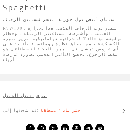
Spaghetti
ساتان أبيض تول حورية البحر فساتين الزفاف
RSW1805 يتميز ثوب الزفاف المذهل هذا بحرارة
الحبيب ، وأشرطة السباغيتي الرقيقة ، وقطار
كاتدرائية دراماتيكية. تزين تنورة Tulle الرقيقة مع
الكشكشة ، مما يخلق نظرة رومانسية وأنيقة على
أي عروس تمشي في الممر. الذكاء الاصطناعي هو
فقط للرجوع. يخضع التأثير الفعلي لصورة عارضة
أزياء
عرض دليل الدليل
اختر بلد / منطقة
تم شحنها إلي:
Share with: