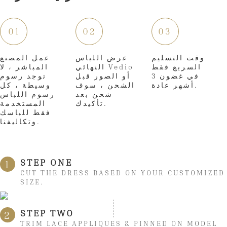
01
02
03
وقت التسليم
عرض اللباس
عمل المصنع
السريع فقط
النهائي Vedio
المباشر ، لا
في غضون 3
أو الصور قبل
توجد رسوم
أشهر عادة.
الشحن ، سوف
وسيطة ، كل
شحن بعد
رسوم اللباس
تأكيدك.
المستخدمة
فقط للباسك
وتكاليفنا.
STEP ONE
1
CUT THE DRESS BASED ON YOUR CUSTOMIZED
SIZE.
STEP TWO
2
TRIM LACE APPLIQUES & PINNED ON MODEL