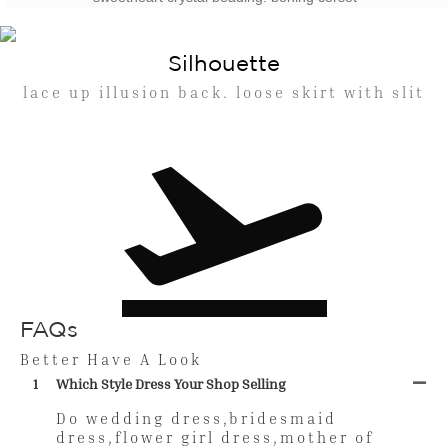
Silhouette
lace up illusion back. loose skirt with slit
FAQs
Better Have A Look
1
Which Style Dress Your Shop Selling
Do wedding dress,bridesmaid
dress,flower girl dress,mother of