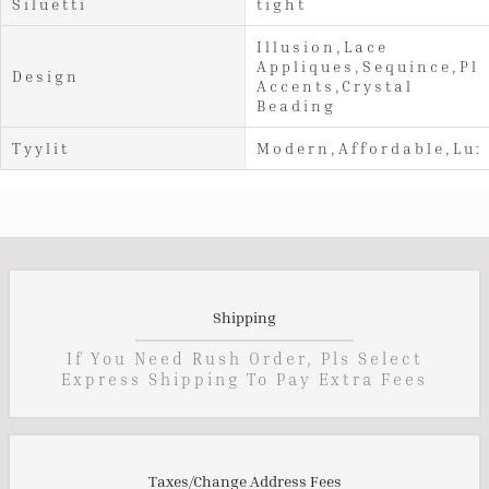
Siluetti
tight
Illusion,Lace
Appliques,Sequince,Pl
Design
Accents,Crystal
Beading
Tyylit
Modern,Affordable,Lux
Shipping
If You Need Rush Order, Pls Select
Express Shipping To Pay Extra Fees
Taxes/Change Address Fees