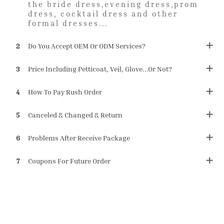
the bride dress,evening dress,prom
dress, cocktail dress and other
formal dresses...
2
Do You Accept OEM Or ODM Services?
3
Price Including Petticoat, Veil, Glove...or Not?
4
How To Pay Rush Order
5
Canceled & Changed & Return
6
Problems After Receive Package
7
Coupons For Future Order