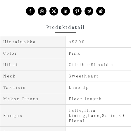
Share with:
Produktdetail
Hintaluokka
<$200
Color
Pink
Hihat
Off-the-Shoulder
Neck
Sweetheart
Takaisin
Lace Up
Mekon Pituus
Floor length
Tulle,Thin
Kangas
Lining,Lace,Satin,3D
Floral