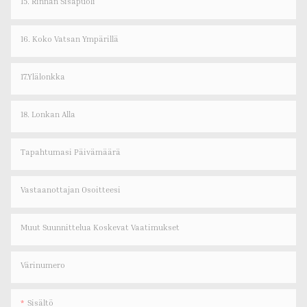
15. Rinnan Sisäpuoli
16. Koko Vatsan Ympärillä
17.Ylälonkka
18. Lonkan Alla
Tapahtumasi Päivämäärä
Vastaanottajan Osoitteesi
Muut Suunnittelua Koskevat Vaatimukset
Värinumero
Sisältö