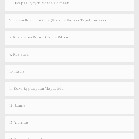
6. Olkapää Lyhyen Mekon Helmaan
7. Luonnollinen Korkeus (kenkien Kanssa Tapahtumassa)
8. Käsivarren Pituus (hihan Pituus)
9. Käsivarsi
10. Hauis
11. Koko Kyynärpään Yläpuolella
12. Ranne
14. Ylärinta