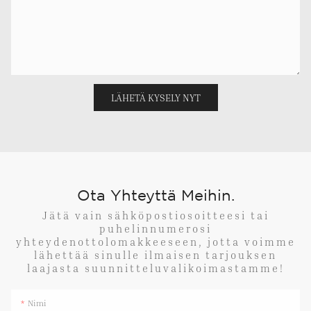
LÄHETÄ KYSELY NYT
Ota Yhteyttä Meihin.
Jätä vain sähköpostiosoitteesi tai
puhelinnumerosi
yhteydenottolomakkeeseen, jotta voimme
lähettää sinulle ilmaisen tarjouksen
laajasta suunnitteluvalikoimastamme!
Nimi