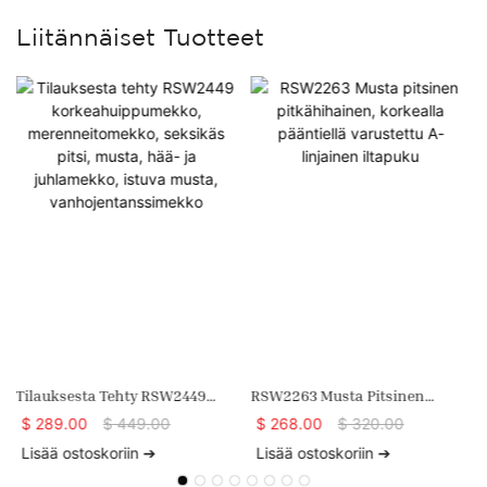
Liitännäiset Tuotteet
Tilauksesta Tehty RSW2449
RSW2263 Musta Pitsinen
Korkeahuippumekko,
Pitkähihainen, Korkealla
$
289.00
$
449.00
$
268.00
$
320.00
Merenneitomekko, Seksikäs
Pääntiellä Varustettu A-
Lisää ostoskoriin ➔
Lisää ostoskoriin ➔
Pitsi, Musta, Hää- Ja
Linjainen Iltapuku
Juhlamekko, Istuva Musta,