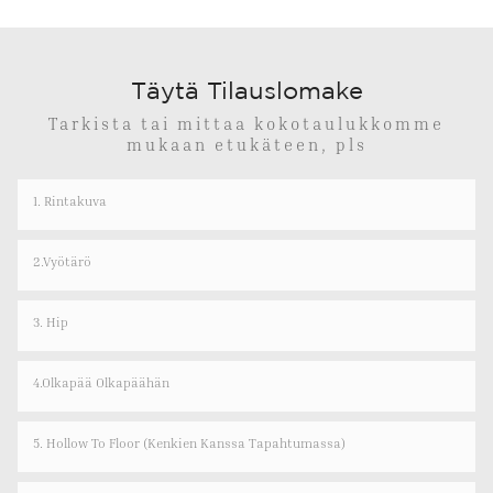
Täytä Tilauslomake
Tarkista tai mittaa kokotaulukkomme
mukaan etukäteen, pls
1. Rintakuva
2.Vyötärö
3. Hip
4.olkapää Olkapäähän
5. Hollow To Floor (kenkien Kanssa Tapahtumassa)