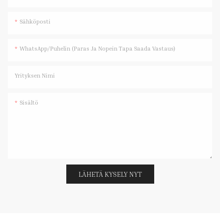
Sähköposti
WhatsApp/Puhelin (paras Ja Nopein Tapa Saada Vastaus)
Yrityksen Nimi
Sisältö
LÄHETÄ KYSELY NYT