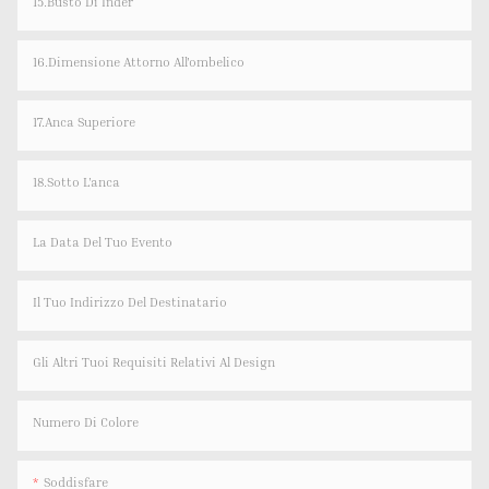
15.Busto Di Inder
16.Dimensione Attorno All'ombelico
17.Anca Superiore
18.Sotto L'anca
La Data Del Tuo Evento
Il Tuo Indirizzo Del Destinatario
Gli Altri Tuoi Requisiti Relativi Al Design
Numero Di Colore
Soddisfare