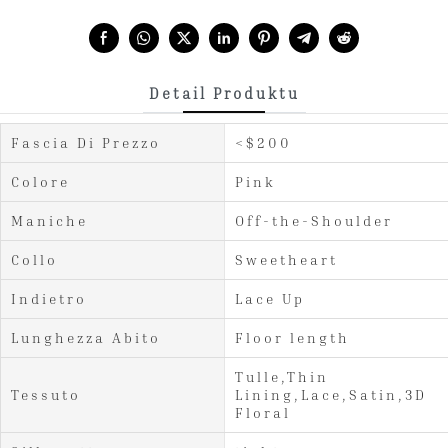
Share with:
Detail Produktu
Fascia Di Prezzo
<$200
Colore
Pink
Maniche
Off-the-Shoulder
Collo
Sweetheart
Indietro
Lace Up
Lunghezza Abito
Floor length
Tulle,Thin
Tessuto
Lining,Lace,Satin,3D
Floral