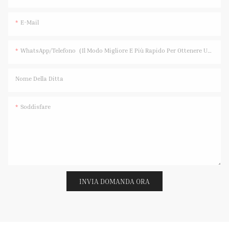
E-Mail
WhatsApp/Telefono（Il Modo Migliore E Più Rapido Per Ottenere Una Risposta）
Nome Della Ditta
Soddisfare
INVIA DOMANDA ORA