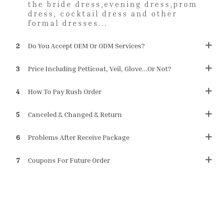
the bride dress,evening dress,prom
dress, cocktail dress and other
formal dresses...
2
Do You Accept OEM Or ODM Services?
3
Price Including Petticoat, Veil, Glove...or Not?
4
How To Pay Rush Order
5
Canceled & Changed & Return
6
Problems After Receive Package
7
Coupons For Future Order