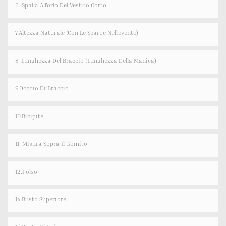
6. Spalla All'orlo Del Vestito Corto
7.Altezza Naturale (con Le Scarpe Nell'evento)
8. Lunghezza Del Braccio (lunghezza Della Manica)
9.Occhio Di Braccio
10.Bicipite
11. Misura Sopra Il Gomito
12.Polso
14.Busto Superiore