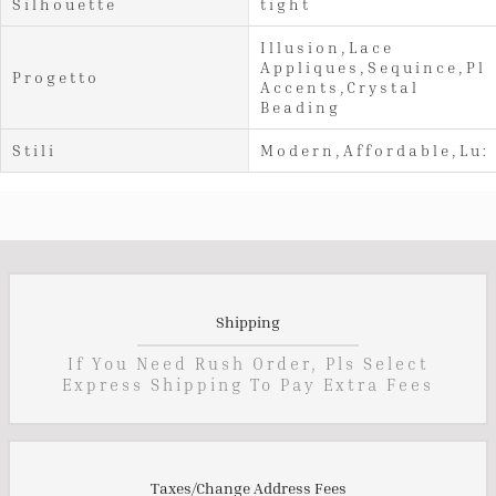
Silhouette
tight
Illusion,Lace
Appliques,Sequince,Pl
Progetto
Accents,Crystal
Beading
Stili
Modern,Affordable,Lux
Shipping
If You Need Rush Order, Pls Select
Express Shipping To Pay Extra Fees
Taxes/Change Address Fees