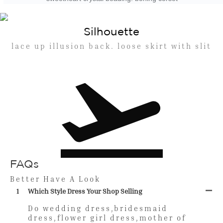
Silhouette
lace up illusion back. loose skirt with slit
FAQs
Better Have A Look
1
Which Style Dress Your Shop Selling
Do wedding dress,bridesmaid
dress,flower girl dress,mother of