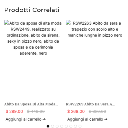
Prodotti Correlati
Abito Da Sposa Di Alta Moda
RSW2263 Abito Da Sera A
RSW2449, Realizzato Su
Trapezio Con Scollo Alto E
$
289.00
$
449.00
$
268.00
$
320.00
Ordinazione, Abito Da Sirena,
Maniche Lunghe In Pizzo Nero
Aggiungi al carrello ➔
Aggiungi al carrello ➔
Sexy In Pizzo Nero, Abito Da
Sposa E Da Cerimonia