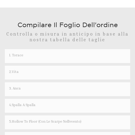
Compilare Il Foglio Dell'ordine
Controlla o misura in anticipo in base alla
nostra tabella delle taglie
1. Torace
2.Vita
3. Anca
4.spalla A Spalla
5.Hollow To Floor (con Le Scarpe Nell'evento)