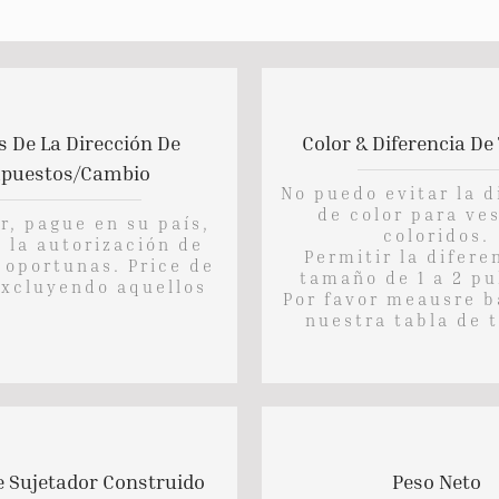
s De La Dirección De
Color & Diferencia D
puestos/cambio
No puedo evitar la d
de color para ve
r, pague en su país,
coloridos.
 la autorización de
Permitir la difere
 oportunas. Price de
tamaño de 1 a 2 pu
excluyendo aquellos
Por favor meausre 
nuestra tabla de
 Sujetador Construido
Peso Neto