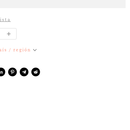
ista
aís / región