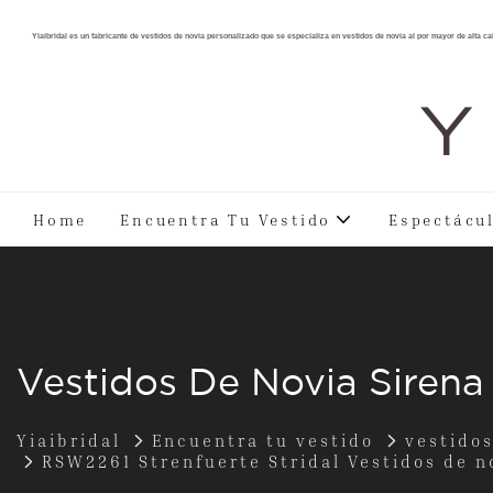
Yiaibridal es un fabricante de vestidos de novia personalizado que se especializa en vestidos de novia al por mayor de alta ca
Y 
Home
Encuentra Tu Vestido
Espectácu
Vestidos De Novia Sirena
Yiaibridal
Encuentra tu vestido
vestidos
RSW2261 Strenfuerte Stridal Vestidos de no