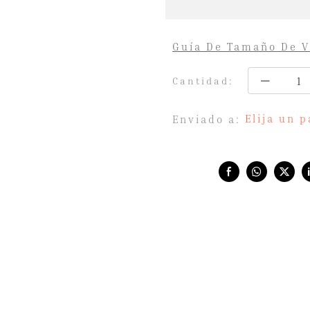
Guía De Tamaño De V
Cantidad:
Elija un p
Enviado a:
Share with: