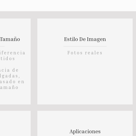
e Tamaño
Estilo De Imagen
iferencia
Fotos reales
stidos
ncia de
lgadas,
basado en
 tamaño
Aplicaciones