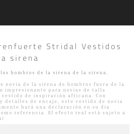
enfuerte Stridal Vestidos
la sirena
los hombros de la sirena de la sirena.
e novia de la sirena de hombros fuera de la
n impresionante para novias de talla
vestido de inspiración africana. Con
y detalles de encaje, este vestido de novia
amente hará una declaración en su día
como referencia. El efecto real está sujeto a
uí