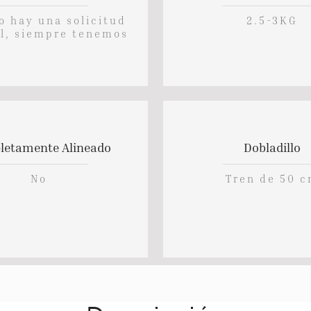
no hay una solicitud
2.5-3KG
l, siempre tenemos
etamente Alineado
Dobladillo
No
Tren de 50 