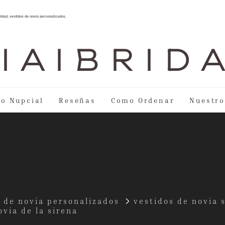
lidad, vestidos de novia personalizados.
I A I B R I D 
lo Nupcial
Reseñas
Como Ordenar
Nuestro
 de novia personalizados
vestidos de novia 
via de la sirena