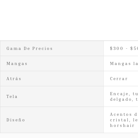
Gama De Precios
$300 - $5
Mangas
Mangas l
Atrás
Cerrar
Encaje, t
Tela
delgado, t
Acentos d
Diseño
cristal, l
horshair