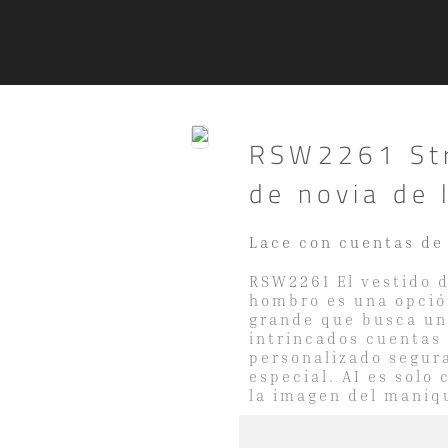
RSW2261 Str
de novia de 
Lace con cuentas de 
RSW2261 El vestido d
hombro es una opció
grande que busca un 
intrincados cuentas 
personalizado segur
especial. AI es solo 
la imagen del maniq