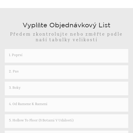
Vyplňte Objednávkový List
Předem zkontrolujte nebo změřte podle
naší tabulky velikostí
1. Poprsí
2. Pas
3. Boky
4. Od Ramene K Rameni
5. Hollow To Floor (s Botami V Události)