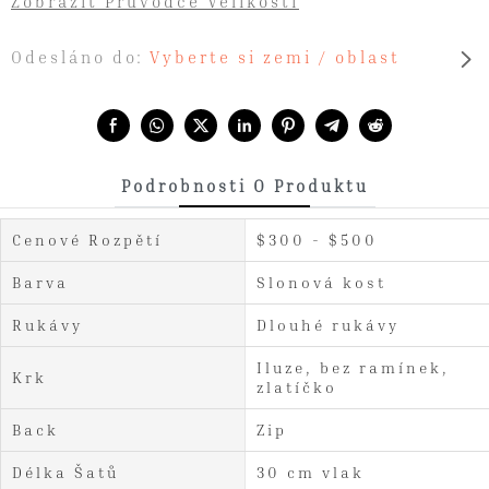
Zobrazit Průvodce Velikostí
Odesláno do:
Vyberte si zemi / oblast
Share with:
Podrobnosti O Produktu
Cenové Rozpětí
$300 - $500
Barva
Slonová kost
Rukávy
Dlouhé rukávy
Iluze, bez ramínek,
Krk
zlatíčko
Back
Zip
Délka Šatů
30 cm vlak