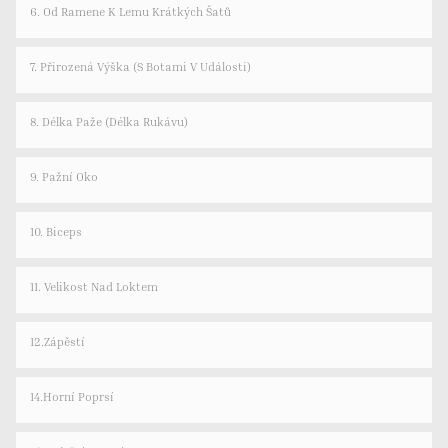
6. Od Ramene K Lemu Krátkých Šatů
7. Přirozená Výška (s Botami V Události)
8. Délka Paže (délka Rukávu)
9. Pažní Oko
10. Biceps
11. Velikost Nad Loktem
12.Zápěstí
14.Horní Poprsí