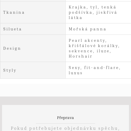
Krajka, tyl, tenká
Tkanina
podšívka, jiskřivá
látka
Silueta
Mořská panna
Pearl akcenty,
křišťálové korálky,
Design
sekvence, iluze,
Horshair
Sexy, fit-and-flare,
Styly
luxus
Přeprava
Pokud potřebujete objednávku spěchu,