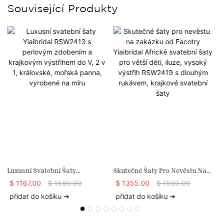
Související Produkty
Luxusní Svatební Šaty
Skutečné Šaty Pro Nevěstu Na
Yiaibridal RSW2413 S Perlovým
Zakázku Od Facotry Yiaibridal
$
1167.00
$
1580.00
$
1355.00
$
1580.00
y
Zdobením A Krajkovým
Africké Svatební Šaty Pro Větší
přidat do košíku ➔
přidat do košíku ➔
Výstřihem Do V, 2 V 1,
Děti, Iluze, Vysoký Výstřih
Královské, Mořská Panna,
RSW2419 S Dlouhým Rukávem,