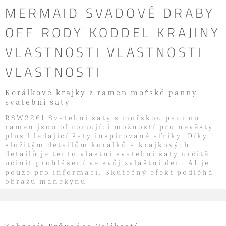
MERMAID SVADOVÉ DRABY
OFF RODY KODDEL KRAJINY
VLASTNOSTI VLASTNOSTI
VLASTNOSTI
Korálkové krajky z ramen mořské panny
svatební šaty
RSW2261 Svatební šaty s mořskou pannou
ramen jsou ohromující možností pro nevěsty
plus hledající šaty inspirované afriky. Díky
složitým detailům korálků a krajkových
detailů je tento vlastní svatební šaty určitě
učinit prohlášení ve svůj zvláštní den. AI je
pouze pro informaci. Skutečný efekt podléhá
obrazu manekýnu