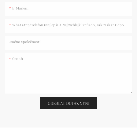
E-Mailem
WhatsApp/telefon (nejlepší A Nejrychlejší Způsob, Jak Získat Odpověď)
Jméno Společnosti
Obsah
ODESLAT DOTAZ NYNÍ