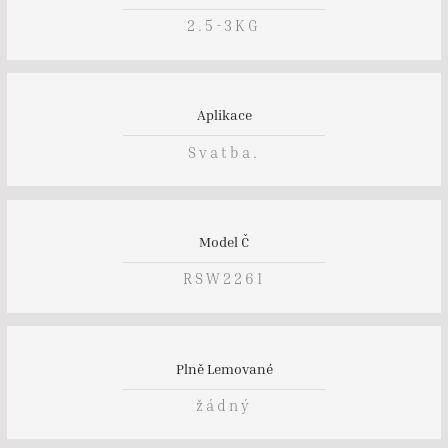
2.5-3KG
Aplikace
Svatba.
Model Č
RSW2261
Plně Lemované
žádný