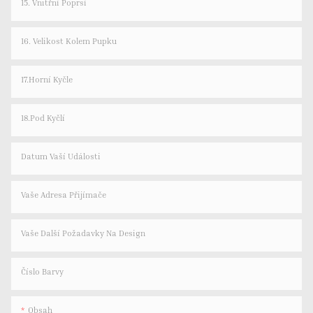
15. Vnitřní Poprsí
16. Velikost Kolem Pupku
17.Horní Kyčle
18.Pod Kyčlí
Datum Vaší Události
Vaše Adresa Přijímače
Vaše Další Požadavky Na Design
Číslo Barvy
Obsah