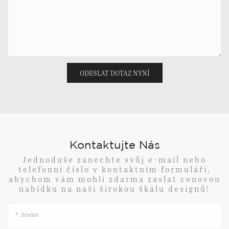
ODESLAT DOTAZ NYNÍ
Kontaktujte Nás
Jednoduše zanechte svůj e-mail nebo
telefonní číslo v kontaktním formuláři,
abychom vám mohli zdarma zaslat cenovou
nabídku na naši širokou škálu designů!
Jméno