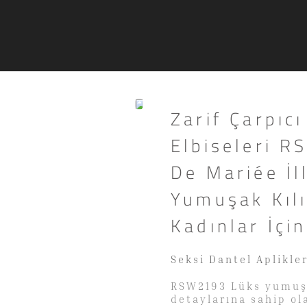
Zarif Çarpıc
Elbiseleri 
De Mariée İl
Yumuşak Kılı
Kadınlar İçi
Seksi Dantel Aplikler
RSW2193 Lüks yumuşa
detaylarına sahip ola