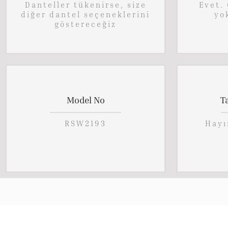
Danteller tükenirse, size
Evet. 
diğer dantel seçeneklerini
yo
göstereceğiz
Model No
T
RSW2193
Hayı