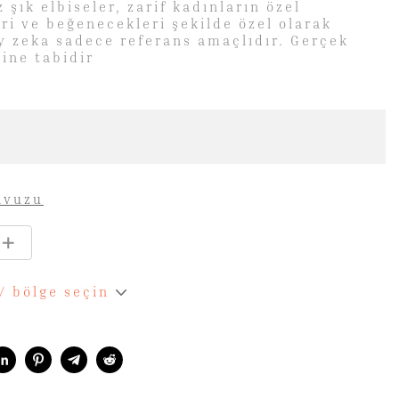
şık elbiseler, zarif kadınların özel
ri ve beğenecekleri şekilde özel olarak
y zeka sadece referans amaçlıdır. Gerçek
ine tabidir
avuzu
 / bölge seçin