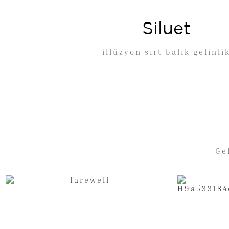
Siluet
illüzyon sırt balık gelinli
Ge