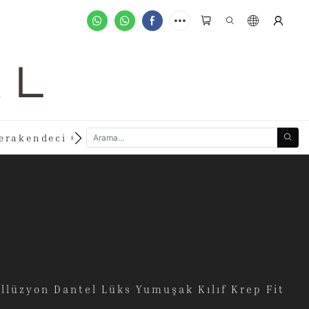
A L
new
erakendeci Olun
Özelleştirilmiş Siparişler
llüzyon Dantel Lüks Yumuşak Kılıf Krep Fit