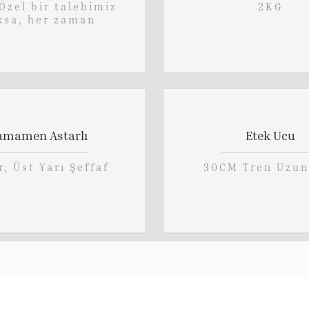
Özel bir talebimiz
2KG
ksa, her zaman
amamen Astarlı
Etek Ucu
r, Üst Yarı Şeffaf
30CM Tren Uzun