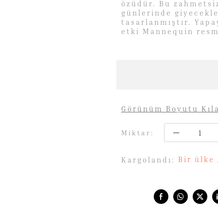
özüdür. Bu zahmetsiz 
günlerinde giyecekle
tasarlanmıştır. Yapa
etki Mannequin resm
Görünüm Boyutu Kıl
Miktar:
Bir ülke
Kargolandı:
Share with: