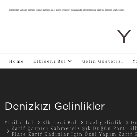
Yiaibridal, yüksek kaliteli, toptan gelinlik, özel gelin önlükleri konusunda uzmanlaşmış özel bir gelinlik üreticisidir.
Y 
Home
Elbiseni Bul
Gelin Gösterisi
Y
Denizkızı Gelinlikler
Yiaibridal
Elbiseni Bul
Özel gelinlik
De
Zarif Çarpıcı Zahmetsiz Şık Düğün Parti E
Flare Zarif Kadınlar İçin Özel Yapım Zarif 