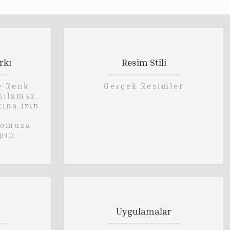
rkı
Resim Stili
e Renk
Gerçek Resimler
nılamaz.
kına izin
lomuza
pın
Uygulamalar