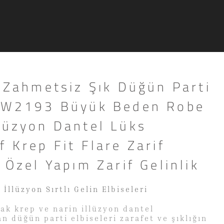
ı Zahmetsiz Şık Düğün Parti
RSW2193 Büyük Beden Robe
lüzyon Dantel Lüks
f Krep Fit Flare Zarif
n Özel Yapım Zarif Gelinlik
 İllüzyon Sırtlı Gelin Elbiseleri
k krep ve narin illüzyon dantel
n düğün parti elbiseleri zarafet ve şıklığın