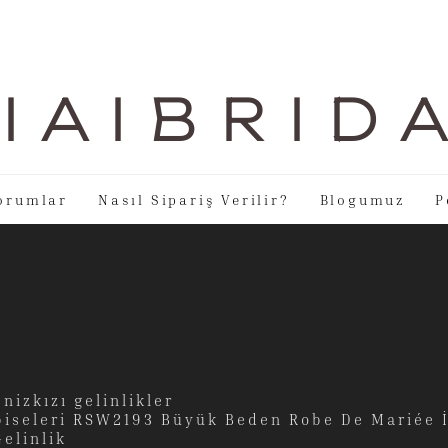
I A I B R I D 
orumlar
Nasıl Sipariş Verilir?
Blogumuz
P
nizkızı gelinlikler
lbiseleri RSW2193 Büyük Beden Robe De Mariée İ
Gelinlik