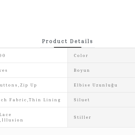
Product Details
00
Color
ves
Boyun
Buttons,Zip Up
Elbise Uzunluğu
tch Fabric,Thin Lining
Siluet
Lace
Stiller
,Illusion