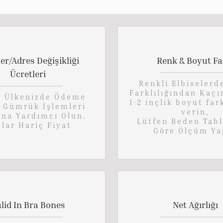
ler/Adres Değişikliği
Renk & Boyut Fa
Ücretleri
Renkli Elbiselerd
Farklılığından Kaçı
n Ülkenizde Ödeme
1-2 inçlik boyut far
, Gümrük İşlemleri
verin,
ına Yardımcı Olun.
Lütfen Beden Tab
lar Hariç Fiyat
Göre Ölçüm Ya
lid In Bra Bones
Net Ağırlığı