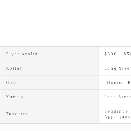
Fiyat Aralığı
$300 - $5
Kollar
Long Slee
Geri
Illusion,
Kumaş
Lace,Stre
Sequince,
Tasarım
Appliques