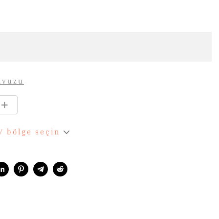
avuzu
 / bölge seçin