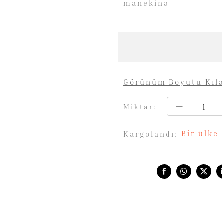
manekina
Görünüm Boyutu Kıl
Miktar:
Bir ülke
Kargolandı:
Share with: