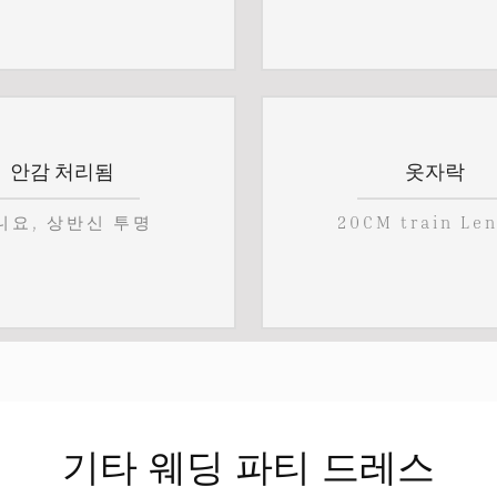
안감 처리됨
옷자락
니요, 상반신 투명
20CM train Le
기타 웨딩 파티 드레스