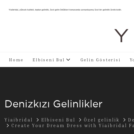
Yiaibridal, yüksek kaliteli, toptan gelinlik, özel gelin önlükleri konusunda uzmanlaşmış özel bir gelinlik üreticisidir.
Y 
Home
Elbiseni Bul
Gelin Gösterisi
Y
Denizkızı Gelinlikler
Yiaibridal
Elbiseni Bul
Özel gelinlik
De
Create Your Dream Dress with Yiaibridal