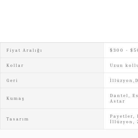
Fiyat Aralığı
$300 - $5
Kollar
Uzun koll
Geri
İllüzyon,
Dantel, E
Kumaş
Astar
Payetler, 
Tasarım
İllüzyon, 