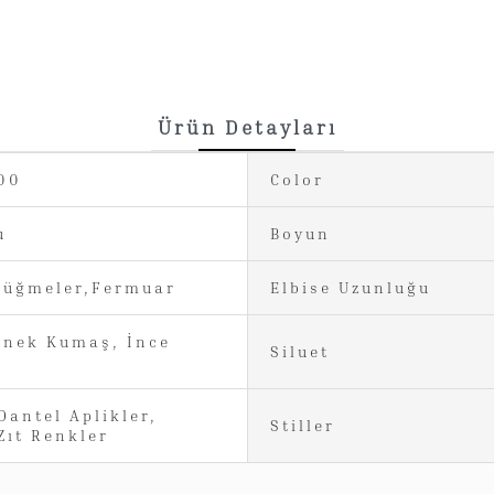
Ürün Detayları
00
Color
u
Boyun
Düğmeler,Fermuar
Elbise Uzunluğu
snek Kumaş, İnce
Siluet
Dantel Aplikler,
Stiller
Zıt Renkler