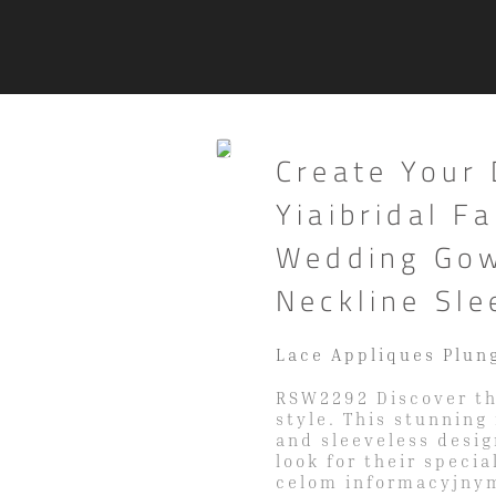
Create Your
Yiaibridal 
Wedding Gow
Neckline Sle
Lace Appliques Plun
RSW2292 Discover th
style. This stunning
and sleeveless desig
look for their speci
celom informacyjnym