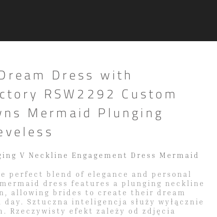
 Dream Dress with
Factory RSW2292 Custom
ns Mermaid Plunging
eveless
ging V Neckline Engagement Dress Mermaid
e perfect blend of elegance and personal
 mermaid dress features a plunging neckline
n, allowing brides to create their dream
al day. Sztuczna inteligencja służy wyłącznie
. Rzeczywisty efekt zależy od zdjęcia