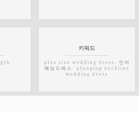
키워드
ngth
plus size wedding dress. 인어
웨딩드레스. plunging neckline
wedding dress