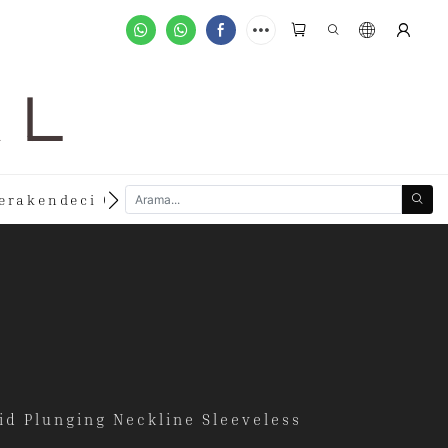
A L
new
erakendeci Olun
Özelleştirilmiş Siparişler
d Plunging Neckline Sleeveless