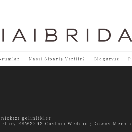
I A I B R I D 
orumlar
Nasıl Sipariş Verilir?
Blogumuz
P
nizkızı gelinlikler
 Factory RSW2292 Custom Wedding Gowns Mermai