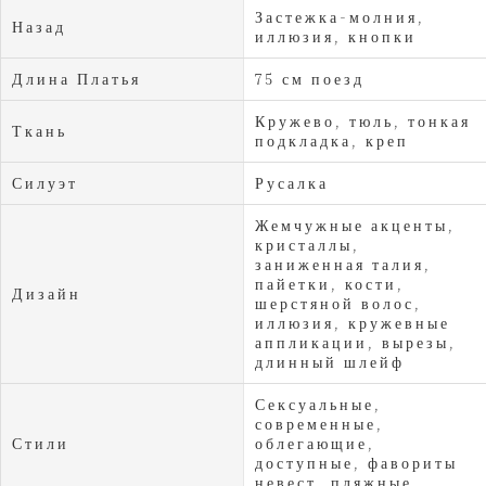
Застежка-молния,
Назад
иллюзия, кнопки
Длина Платья
75 см поезд
Кружево, тюль, тонкая
Ткань
подкладка, креп
Силуэт
Русалка
Жемчужные акценты,
кристаллы,
заниженная талия,
пайетки, кости,
Дизайн
шерстяной волос,
иллюзия, кружевные
аппликации, вырезы,
длинный шлейф
Сексуальные,
современные,
Стили
облегающие,
доступные, фавориты
невест, пляжные