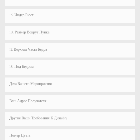
15. Индер Бюст
16. Размер Вокруг Пупка
17. Верхняя Часть Бедра
18. Под Бедром
Дата Вашего Мероприятия
Ваш Адрес Получателя
Другие Ваши Требования К Дизайну
Номер Цвета