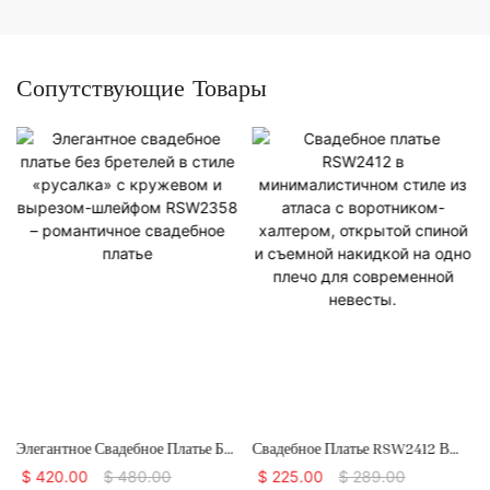
Сопутствующие Товары
Элегантное Свадебное Платье Без
Свадебное Платье RSW2412 В
Бретелей В Стиле «русалка» С
Минималистичном Стиле Из
$
420.00
$
480.00
$
225.00
$
289.00