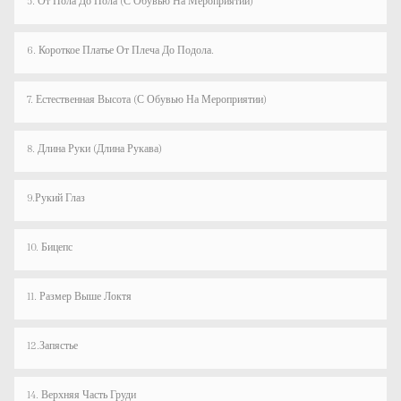
5. От Пола До Пола (с Обувью На Мероприятии)
6. Короткое Платье От Плеча До Подола.
7. Естественная Высота (с Обувью На Мероприятии)
8. Длина Руки (длина Рукава)
9.Рукий Глаз
10. Бицепс
11. Размер Выше Локтя
12.Запястье
14. Верхняя Часть Груди