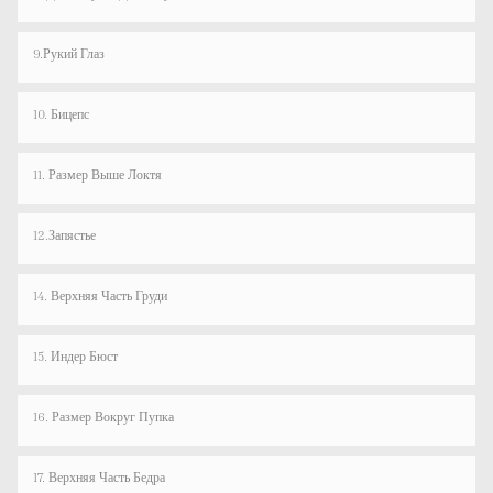
9.Рукий Глаз
10. Бицепс
11. Размер Выше Локтя
12.Запястье
14. Верхняя Часть Груди
15. Индер Бюст
16. Размер Вокруг Пупка
17. Верхняя Часть Бедра