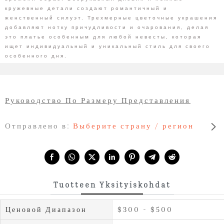
кружевные детали создают романтичный и
женственный силуэт. Трехмерные цветочные украшения
добавляют нотку причудливости и очарования, делая
это платье особенным для любой невесты, которая
ищет индивидуальный и уникальный стиль для своего
особенного дня.
Руководство По Размеру Представления
Отправлено в:
Выберите страну / регион
Share with:
Tuotteen Yksityiskohdat
Ценовой Диапазон
$300 - $500