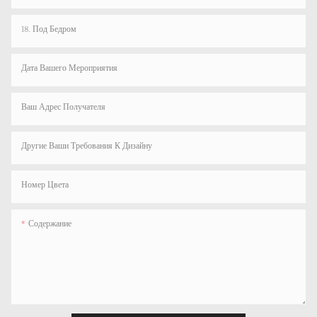
18. Под Бедром
Дата Вашего Мероприятия
Ваш Адрес Получателя
Другие Ваши Требования К Дизайну
Номер Цвета
Содержание