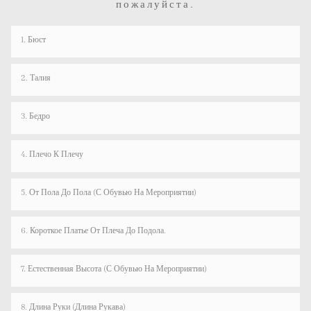
пожалуйста.
1. Бюст
2. Талия
3. Бедро
4. Плечо К Плечу
5. От Пола До Пола (с Обувью На Мероприятии)
6. Короткое Платье От Плеча До Подола.
7. Естественная Высота (с Обувью На Мероприятии)
8. Длина Руки (длина Рукава)