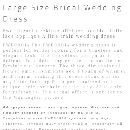
Large Size Bridal Wedding
Dress
Sweetheart neckline off-the-shoulder tulle
lace appliqué A-line train wedding dress
PWD00014 The PWD00014 wedding dress is
perfect for brides looking for a timeless and
elegant look. The sleeveless design and
delicate lace detailing create a romantic and
feminine silhouette. The three-dimensional
flower embellishments add a touch of whimsy
and charm, making this dress stand out for
any bride looking for a personalized and
unique style for their special day. AI is only
for reference. The actual effect is subject to
the Mannequin picture
ИИ предназначен только для справки. Фактический
эффект зависит от изображения манекена.
Свадебное платье PWD00014 идеально подойдет
невестам, которые ищут элегантный и неподвластный
времени образ. Безрукавный дизайн и нежные