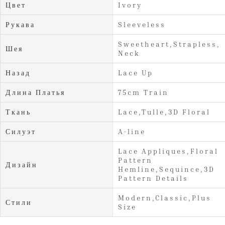
Цвет
Ivory
Рукава
Sleeveless
Sweetheart,Strapless,V
Шея
Neck
Назад
Lace Up
Длина Платья
75cm Train
Ткань
Lace,Tulle,3D Floral
Силуэт
A-line
Lace Appliques,Floral
Pattern
Дизайн
Hemline,Sequince,3D
Pattern Details
Modern,Classic,Plus
Стили
Size