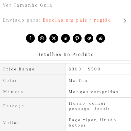
Ver Tamanho Guia
Enviado para:
Escolha um país / região
Share with:
Detalhes Do Produto
Price Range
$300 - $500
Color
Marfim
Mangas
Mangas compridas
Ilusão, colher
Pescoço
pescoço, decote
Faça zíper, ilusão,
Voltar
botões