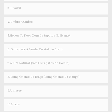
3. Quadril
4. Ombro A Ombro
5.Hollow To Floor (com Os Sapatos No Evento)
6. Ombro Até A Bainha Do Vestido Curto
7. Altura Natural (com Os Sapatos No Evento)
8. Comprimento Do Braço (comprimento Da Manga)
9.Armseye
10.Bíceps