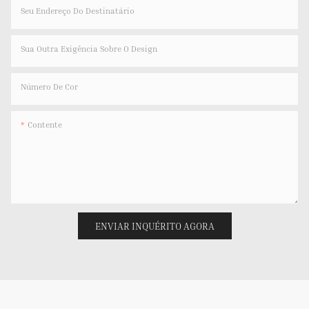
Seu Endereço Do Destinatário
Sua Outra Exigência Sobre O Design
Número De Cor
Contente
ENVIAR INQUÉRITO AGORA