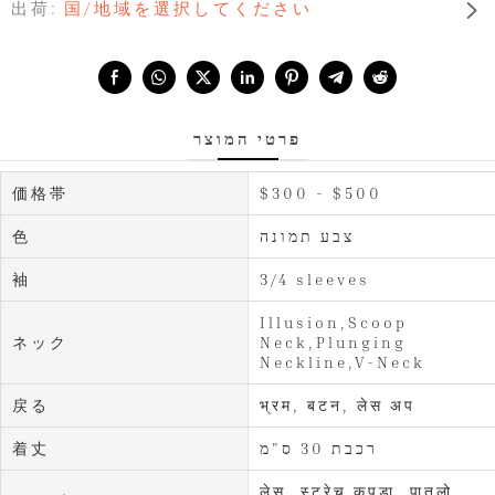
出荷:
国/地域を選択してください
Share with:
פרטי המוצר
価格帯
$300 - $500
色
צבע תמונה
袖
3/4 sleeves
Illusion,Scoop
ネック
Neck,Plunging
Neckline,V-Neck
戻る
भ्रम, बटन, लेस अप
着丈
רכבת 30 ס"מ
लेस, स्ट्रेच कपडा, पातलो