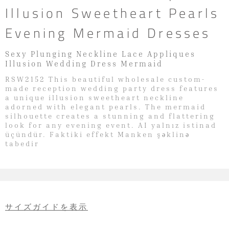
Illusion Sweetheart Pearls
Evening Mermaid Dresses
Sexy Plunging Neckline Lace Appliques
Illusion Wedding Dress Mermaid
RSW2152 This beautiful wholesale custom-
made reception wedding party dress features
a unique illusion sweetheart neckline
adorned with elegant pearls. The mermaid
silhouette creates a stunning and flattering
look for any evening event. AI yalnız istinad
üçündür. Faktiki effekt Manken şəklinə
tabedir
サイズガイドを表示