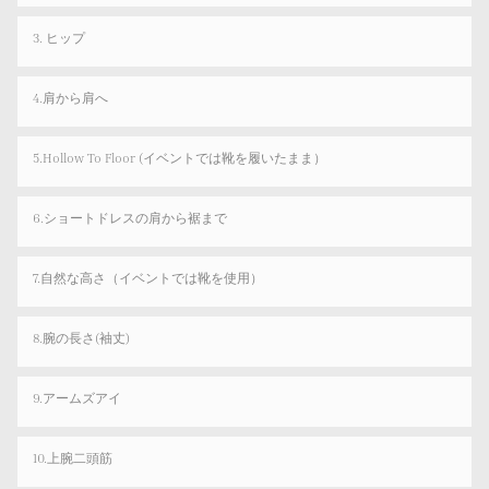
3. ヒップ
4.肩から肩へ
5.Hollow To Floor (イベントでは靴を履いたまま）
6.ショートドレスの肩から裾まで
7.自然な高さ（イベントでは靴を使用）
8.腕の長さ(袖丈)
9.アームズアイ
10.上腕二頭筋