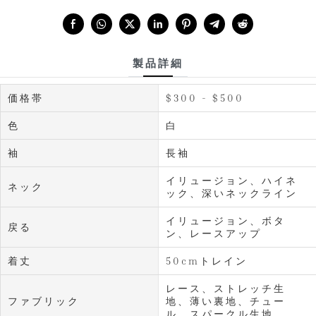
Share with:
製品詳細
価格帯
$300 - $500
色
白
袖
長袖
イリュージョン、ハイネ
ネック
ック、深いネックライン
イリュージョン、ボタ
戻る
ン、レースアップ
着丈
50cmトレイン
レース、ストレッチ生
ファブリック
地、薄い裏地、チュー
ル、スパークル生地