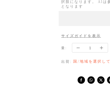
択肢になります。 AI
となります
サイズガイドを表示
量:
国/地域を選択し
出荷:
Share with: