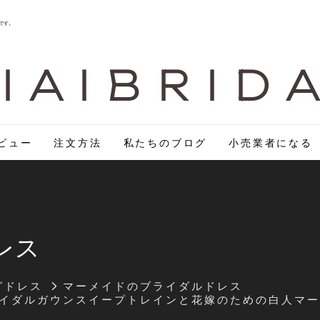
です。
I A I B R I D 
ビュー
注文方法
私たちのブログ
小売業者になる
レス
グドレス
マーメイドのブライダルドレス
ブライダルガウンスイープトレインと花嫁のための白人マ