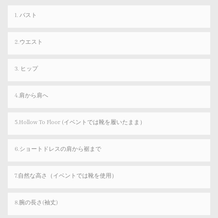
1. バスト
2.ウエスト
3. ヒップ
4.肩から肩へ
5.Hollow To Floor (イベントでは靴を履いたまま）
6.ショートドレスの肩から裾まで
7.自然な高さ（イベントでは靴を使用）
8.腕の長さ(袖丈)