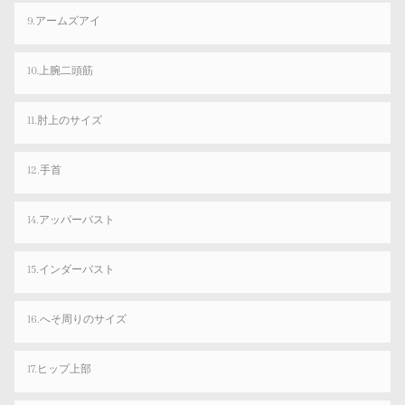
9.アームズアイ
10.上腕二頭筋
11.肘上のサイズ
12.手首
14.アッパーバスト
15.インダーバスト
16.へそ周りのサイズ
17.ヒップ上部