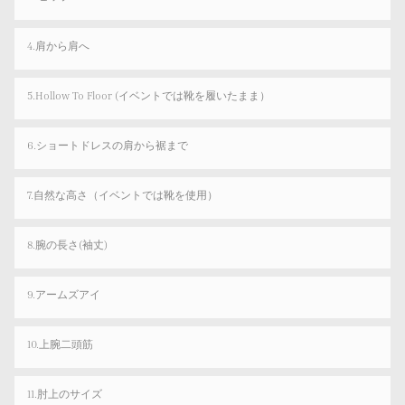
4.肩から肩へ
5.Hollow To Floor (イベントでは靴を履いたまま）
6.ショートドレスの肩から裾まで
7.自然な高さ（イベントでは靴を使用）
8.腕の長さ(袖丈)
9.アームズアイ
10.上腕二頭筋
11.肘上のサイズ