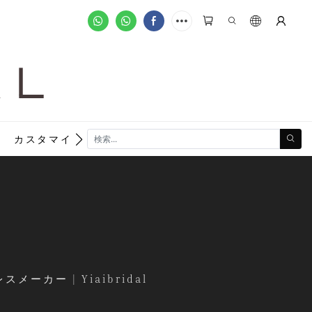
A L
new
カスタマイズ注文
ー | Yiaibridal