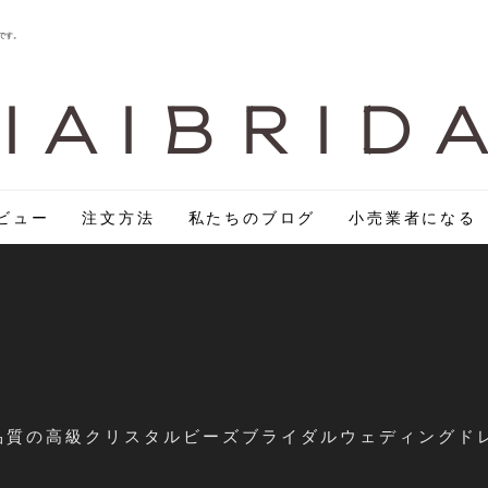
です。
I A I B R I D 
ビュー
注文方法
私たちのブログ
小売業者になる
の高級クリスタルビーズブライダルウェディングドレスメーカ