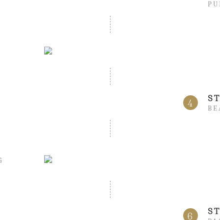
PU
S
4
BE
G
ST
6