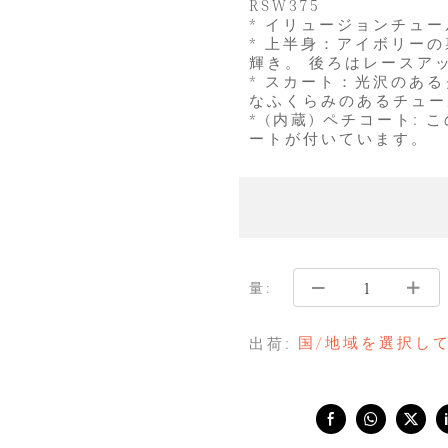
RSW375
* イリュージョンチュー
* 上半身：アイボリー
輝き。 後ろはレースア
* スカート：光沢のあ
なふくらみのあるチュー
* (内蔵) ペチコート
ートが付いています。
量:
国/地域を選択し
出荷:
Share with: