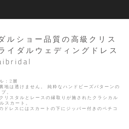
ダルショー品質の高級クリス
ライダルウェディングドレス
ibridal
ル：2層
の裏地は透けません。 純粋なハンドビーズパターンの
ップ。
るクリスタルとレースの縁取りが施されたクラシカル
ルスカート。
: このドレスにはスカートの下にジッパー付きのペチコ