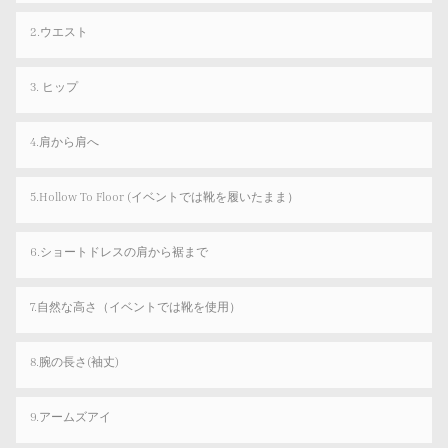
2.ウエスト
3. ヒップ
4.肩から肩へ
5.Hollow To Floor (イベントでは靴を履いたまま）
6.ショートドレスの肩から裾まで
7.自然な高さ（イベントでは靴を使用）
8.腕の長さ(袖丈)
9.アームズアイ