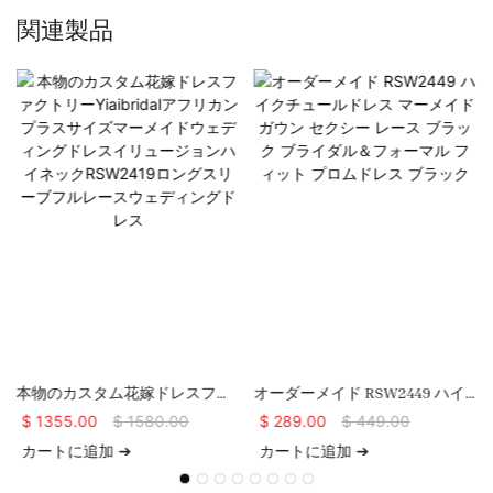
関連製品
本物のカスタム花嫁ドレスファ
オーダーメイド RSW2449 ハイ
クトリーYiaibridalアフリカンプ
クチュールドレス マーメイドガ
$
1355.00
$
1580.00
$
289.00
$
449.00
ラスサイズマーメイドウェディ
ウン セクシー レース ブラック
カートに追加 ➔
カートに追加 ➔
ングドレスイリュージョンハイ
ブライダル＆フォーマル フィッ
ネックRSW2419ロングスリーブ
ト プロムドレス ブラック