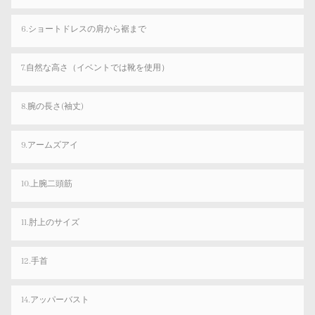
6.ショートドレスの肩から裾まで
7.自然な高さ（イベントでは靴を使用）
8.腕の長さ(袖丈)
9.アームズアイ
10.上腕二頭筋
11.肘上のサイズ
12.手首
14.アッパーバスト