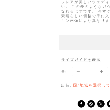
フレアが美しいウェディ
い。 この夢のようなガ
なれるはずです。 今す
素晴らしい価格で手に入
キン画像により異なりま
サイズガイドを表示
量:
国/地域を選択し
出荷:
Share with: