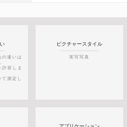
違い
ピクチャースタイル
色の違いは
実写写真
。
を許容しま
いて測定し
アプリケーション