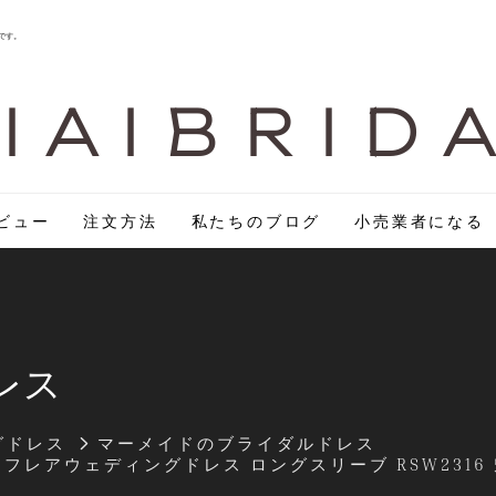
です。
I A I B R I D 
ビュー
注文方法
私たちのブログ
小売業者になる
レス
グドレス
マーメイドのブライダルドレス
レアウェディングドレス ロングスリーブ RSW231