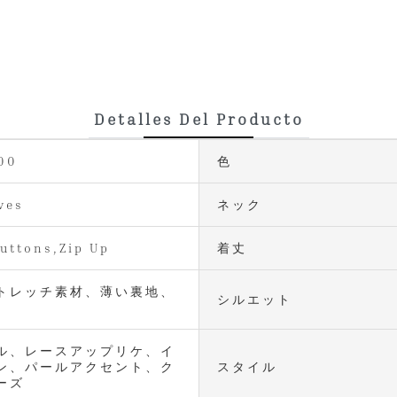
Detalles Del Producto
00
色
ves
ネック
Buttons,Zip Up
着丈
トレッチ素材、薄い裏地、
シルエット
ル、レースアップリケ、イ
ン、パールアクセント、ク
スタイル
ーズ