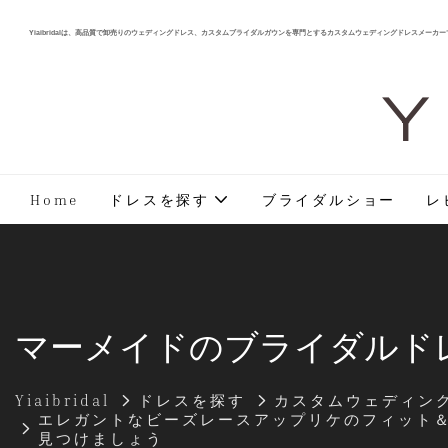
Yiaibridalは、高品質で卸売りのウェディングドレス、カスタムブライダルガウンを専門とするカスタムウェディングドレスメーカー
Y 
Home
ドレスを探す
ブライダルショー
レ
マーメイドのブライダルド
Yiaibridal
ドレスを探す
カスタムウェディン
エレガントなビーズレースアップリケのフィット＆フ
見つけましょう