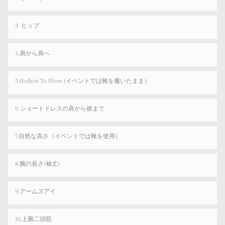
3. ヒップ
4.肩から肩へ
5.Hollow To Floor (イベントでは靴を履いたまま）
6.ショートドレスの肩から裾まで
7.自然な高さ（イベントでは靴を使用）
8.腕の長さ(袖丈)
9.アームズアイ
10.上腕二頭筋