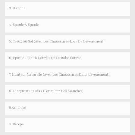
3. Hanche
4. Épaule À Épaule
5. Creux Au Sol (avec Les Chaussures Lors De L'événement)
6. Épaule Jusqu'à L'ourlet De La Robe Courte
7. Hauteur Naturelle (avec Les Chaussures Dans L'événement)
8. Longueur Du Bras (longueur Des Manches)
9.Armseye
10.Biceps