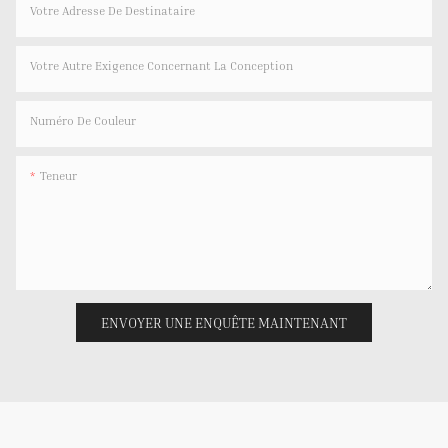
Votre Adresse De Destinataire
Votre Autre Exigence Concernant La Conception
Numéro De Couleur
Teneur
ENVOYER UNE ENQUÊTE MAINTENANT