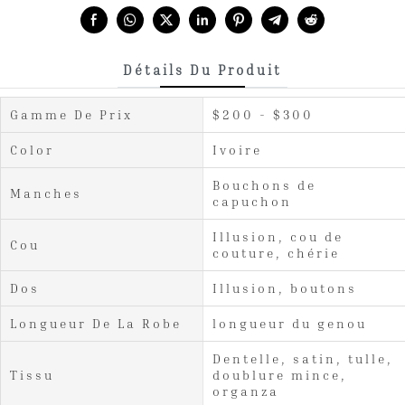
Share with:
Détails Du Produit
Gamme De Prix
$200 - $300
Color
Ivoire
Bouchons de
Manches
capuchon
Illusion, cou de
Cou
couture, chérie
Dos
Illusion, boutons
Longueur De La Robe
longueur du genou
Dentelle, satin, tulle,
Tissu
doublure mince,
organza