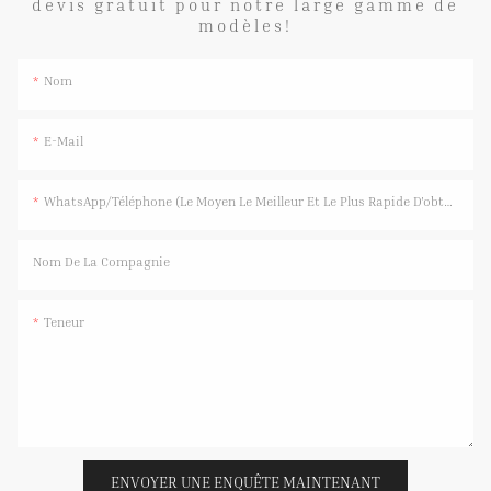
devis gratuit pour notre large gamme de
modèles!
Nom
E-Mail
WhatsApp/Téléphone (Le Moyen Le Meilleur Et Le Plus Rapide D'obtenir Une Réponse)
Nom De La Compagnie
Teneur
ENVOYER UNE ENQUÊTE MAINTENANT