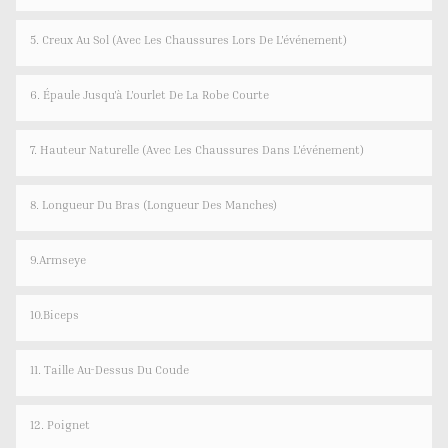
5. Creux Au Sol (avec Les Chaussures Lors De L'événement)
6. Épaule Jusqu'à L'ourlet De La Robe Courte
7. Hauteur Naturelle (avec Les Chaussures Dans L'événement)
8. Longueur Du Bras (longueur Des Manches)
9.Armseye
10.Biceps
11. Taille Au-Dessus Du Coude
12. Poignet