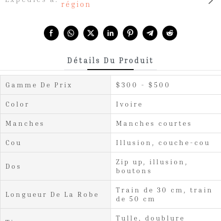
région
Share with:
Détails Du Produit
Gamme De Prix
$300 - $500
Color
Ivoire
Manches
Manches courtes
Cou
Illusion, couche-cou
Zip up, illusion,
Dos
boutons
Train de 30 cm, train
Longueur De La Robe
de 50 cm
Tulle, doublure