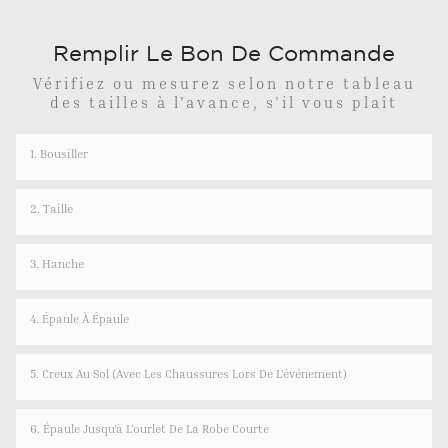
Remplir Le Bon De Commande
Vérifiez ou mesurez selon notre tableau
des tailles à l'avance, s'il vous plaît
1. Bousiller
2. Taille
3. Hanche
4. Épaule À Épaule
5. Creux Au Sol (avec Les Chaussures Lors De L'événement)
6. Épaule Jusqu'à L'ourlet De La Robe Courte