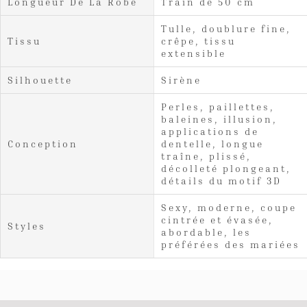
Longueur De La Robe
Train de 50 cm
Tulle, doublure fine,
Tissu
crêpe, tissu
extensible
Silhouette
Sirène
Perles, paillettes,
baleines, illusion,
applications de
Conception
dentelle, longue
traîne, plissé,
décolleté plongeant,
détails du motif 3D
Sexy, moderne, coupe
cintrée et évasée,
Styles
abordable, les
préférées des mariées