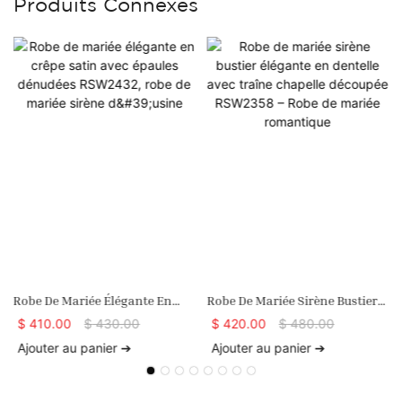
Produits Connexes
Robe De Mariée Élégante En
Robe De Mariée Sirène Bustier
Crêpe Satin Avec Épaules
Élégante En Dentelle Avec
$
410.00
$
430.00
$
420.00
$
480.00
Dénudées RSW2432, Robe De
Traîne Chapelle Découpée
Ajouter au panier ➔
Ajouter au panier ➔
Mariée Sirène D'usine
RSW2358 – Robe De Mariée
Romantique