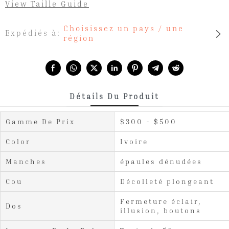
View Taille Guide
Choisissez un pays / une
Expédiés à:
région
Share with:
Détails Du Produit
Gamme De Prix
$300 - $500
Color
Ivoire
Manches
épaules dénudées
Cou
Décolleté plongeant
Fermeture éclair,
Dos
illusion, boutons