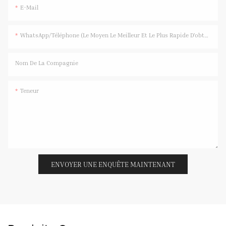
E-Mail
WhatsApp/Téléphone (Le Moyen Le Meilleur Et Le Plus Rapide D'obtenir Une Réponse)
Nom De La Compagnie
Teneur
ENVOYER UNE ENQUÊTE MAINTENANT