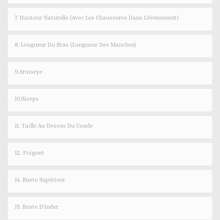
7. Hauteur Naturelle (avec Les Chaussures Dans L'événement)
8. Longueur Du Bras (longueur Des Manches)
9.Armseye
10.Biceps
11. Taille Au-Dessus Du Coude
12. Poignet
14. Buste Supérieur
15. Buste D'Inder