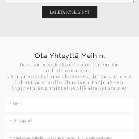
LÄHETÄ KYSELY NYT
Ota Yhteyttä Meihin.
Jätä vain sähköpostiosoitteesi tai
puhelinnumerosi
yhteydenottolomakkeeseen, jotta voimme
lähettää sinulle ilmaisen tarjouksen
laajasta suunnitteluvalikoimastamme!
Nimi
Sähköposti
WhatsApp/Puhelin (paras Ja Nopein Tapa Saada Vastaus)