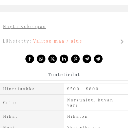
Näytä Kokoopas
Lähetetty:
Valitse maa / alue
Share with:
Tuotetiedot
Hintaluokka
$500 - $800
Norsunluu, kuvan
Color
väri
Hihat
Hihaton
Neck
Yksi olkapää