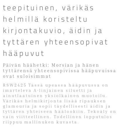
teepituinen, värikäs
helmillä koristeltu
kirjontakuvio, äidin ja
tyttären yhteensopivat
hääpuvut
Päivän häähetki: Morsian ja hänen
tyttärensä yhteensopivissa hääpuvuissa
ovat suloisimmat
RSW2425 Tässä upeassa hääpuvussa on
imarteleva A-linjainen siluetti ja
ainutlaatuinen yksiolkainen muotoilu.
Värikäs helmikirjonta lisää ripauksen
glamouria ja sopii täydellisesti äidin ja
tyttären yhteiseen häälookiin. Tekoäly on
vain viitteellinen. Todellinen lopputulos
riippuu mallinuken kuvasta.