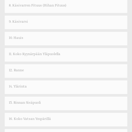
8. Käsivarren Pituus (hihan Pituus)
9. Käsivarsi
10. Hauis
11. Koko Kyynärpään Yläpuolella
12. Ranne
14. Ylärinta
15. Rinnan Sisäpuoli
16. Koko Vatsan Ympärillä