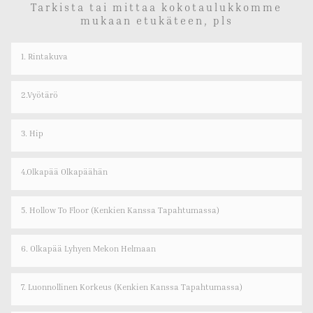
Tarkista tai mittaa kokotaulukkomme
mukaan etukäteen, pls
1. Rintakuva
2.Vyötärö
3. Hip
4.olkapää Olkapäähän
5. Hollow To Floor (kenkien Kanssa Tapahtumassa)
6. Olkapää Lyhyen Mekon Helmaan
7. Luonnollinen Korkeus (kenkien Kanssa Tapahtumassa)