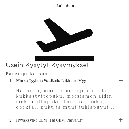
Hääalushame
Usein Kysytyt Kysymykset
Parempi katsoa
1
Minkä Tyylisiä Vaatteita Liikkeesi Myy
Hääpuku, morsiusneitojen mekko,
kukkastyttöpuku, morsiamen äidin
mekko, iltapuku, tanssiaispuku,
cocktail-puku ja muut juhlapuvut...
2
Hyväksytkö OEM- Tai ODM-Palvelut?