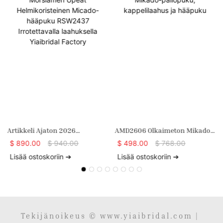
Artikkeli Ajaton 2026
AMD2606 Olkaimeton Mikado-
Morsiamen Upeat
Pallopuku, Kappelilaahus Ja
$
890.00
$
940.00
$
498.00
$
768.00
Helmikoristeinen Micado-
Hääpuku
Lisää ostoskoriin ➔
Lisää ostoskoriin ➔
Hääpuku RSW2437
Irrotettavalla Laahuksella
Yiaibridal Factory
Tekijänoikeus © www.yiaibridal.com |