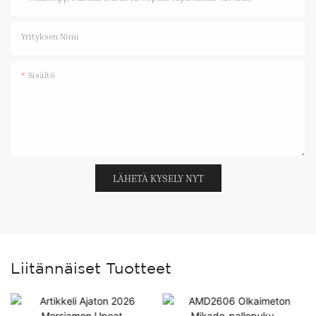
Yrityksen Nimi
Sisältö
LÄHETÄ KYSELY NYT
Liitännäiset Tuotteet