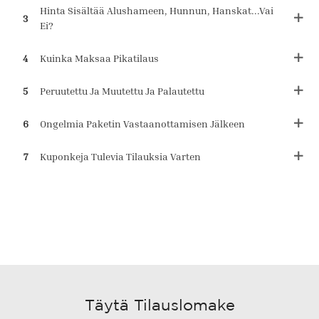
Hinta Sisältää Alushameen, Hunnun, Hanskat...vai
3
Ei?
4
Kuinka Maksaa Pikatilaus
5
Peruutettu Ja Muutettu Ja Palautettu
6
Ongelmia Paketin Vastaanottamisen Jälkeen
7
Kuponkeja Tulevia Tilauksia Varten
Täytä Tilauslomake