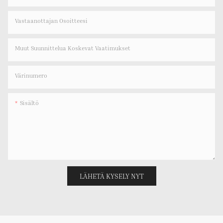
Vastaanottajan Osoitteesi
Muut Suunnittelua Koskevat Vaatimukset
Värinumero
Sisältö
LÄHETÄ KYSELY NYT