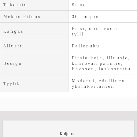
Takaisin
Sitoa
Mekon Pituus
30 cm juna
Pitsi, ohut vuori,
Kangas
tylli
Siluetti
Pallopuku
Pitsiaikoja, illuusio,
Design
kaarevan pääntie,
hevosen, laskostettu
Moderni, edullinen,
Tyylit
yksinkertainen
Kuljetus-