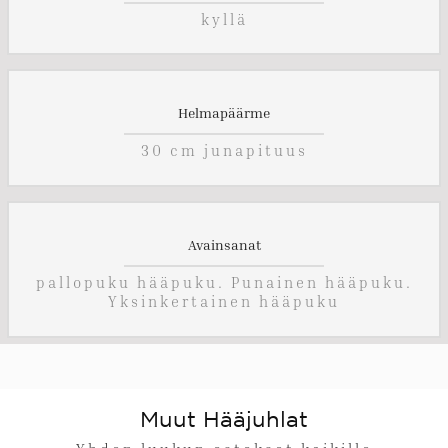
kyllä
Helmapäärme
30 cm junapituus
Avainsanat
pallopuku hääpuku. Punainen hääpuku.
Yksinkertainen hääpuku
Muut Hääjuhlat