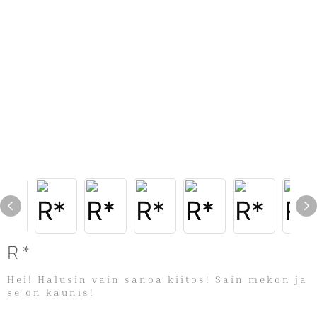
R*
Hei! Halusin vain sanoa kiitos! Sain mekon ja
se on kaunis!