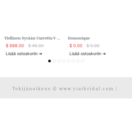
Ylellinen Syvään Uurrettu V-
Domonique
Pääntie, Röyhelöhame,
$
688.00
$
45.00
$
0.00
$
0.00
Merenneitokuvioinen
Lisää ostoskoriin ➔
Lisää ostoskoriin ➔
Hääpuku, Jossa 1 Metrin
Laahus
Tekijänoikeus © www.yiaibridal.com |