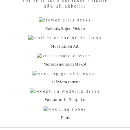
Yhden luukun ostokset kaikille
hääjuhlakkeille
Kukkatyttöjen Mekko
Morsiamen Äiti
Morsiusneitojen Mekot
Häävieraspuvut
Vastaanotto Hääpuku
Häät