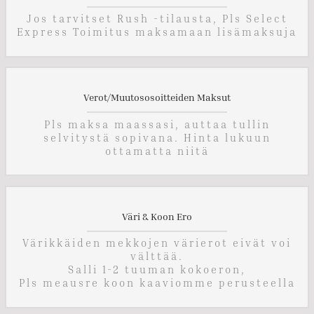
Jos tarvitset Rush -tilausta, Pls Select
Express Toimitus maksamaan lisämaksuja
Verot/muutososoitteiden Maksut
Pls maksa maassasi, auttaa tullin
selvitystä sopivana. Hinta lukuun
ottamatta niitä
Väri & Koon Ero
Värikkäiden mekkojen värierot eivät voi
välttää.
Salli 1-2 tuuman kokoeron,
Pls meausre koon kaaviomme perusteella