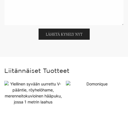
LÄHETÄ KYSELY NYT
Liitännäiset Tuotteet