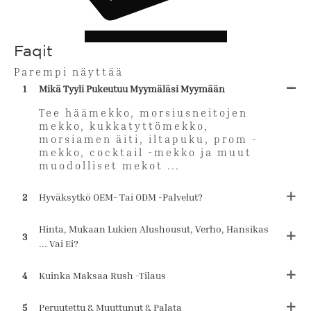
Faqit
Parempi näyttää
1
Mikä Tyyli Pukeutuu Myymäläsi Myymään
Tee häämekko, morsiusneitojen
mekko, kukkatyttömekko,
morsiamen äiti, iltapuku, prom -
mekko, cocktail -mekko ja muut
muodolliset mekot ...
2
Hyväksytkö OEM- Tai ODM -palvelut?
Hinta, Mukaan Lukien Alushousut, Verho, Hansikas
3
... Vai Ei?
4
Kuinka Maksaa Rush -tilaus
5
Peruutettu & Muuttunut & Palata