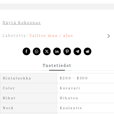
Näytä Kokoopas
Lähetetty:
Valitse maa / alue
Share with:
Tuotetiedot
Hintaluokka
$200 - $300
Color
Kuvaväri
Hihat
Hihaton
Neck
Kaulantie