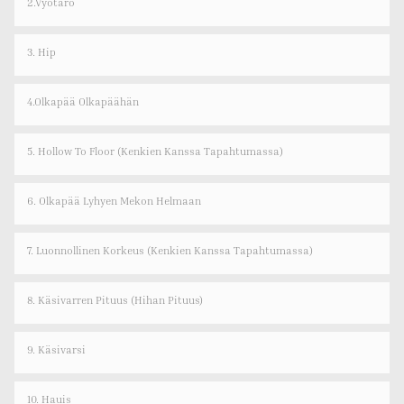
2.Vyötärö
3. Hip
4.olkapää Olkapäähän
5. Hollow To Floor (kenkien Kanssa Tapahtumassa)
6. Olkapää Lyhyen Mekon Helmaan
7. Luonnollinen Korkeus (kenkien Kanssa Tapahtumassa)
8. Käsivarren Pituus (hihan Pituus)
9. Käsivarsi
10. Hauis