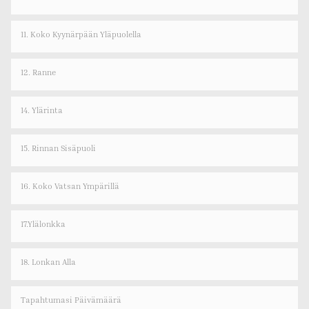
11. Koko Kyynärpään Yläpuolella
12. Ranne
14. Ylärinta
15. Rinnan Sisäpuoli
16. Koko Vatsan Ympärillä
17.Ylälonkka
18. Lonkan Alla
Tapahtumasi Päivämäärä