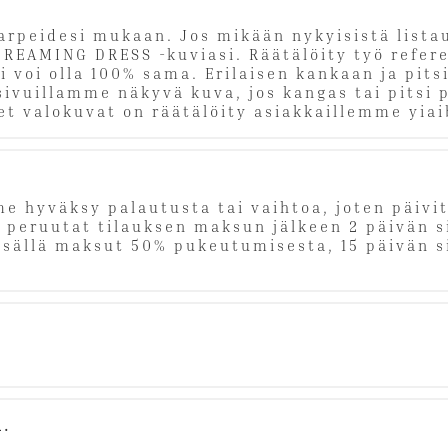
tarpeidesi mukaan. Jos mikään nykyisistä list
DREAMING DRESS -kuviasi. Räätälöity työ refer
voi olla 100% sama. Erilaisen kankaan ja pits
sivuillamme näkyvä kuva, jos kangas tai pitsi
et valokuvat on räätälöity asiakkaillemme yia
e hyväksy palautusta tai vaihtoa, joten päivitä
eruutat tilauksen maksun jälkeen 2 päivän sis
sällä maksut 50% pukeutumisesta, 15 päivän si
u.