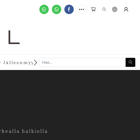
A L
new
 Jälleenmyyjäksi
Räätälöidyt Tilaukset
kealla halkiolla