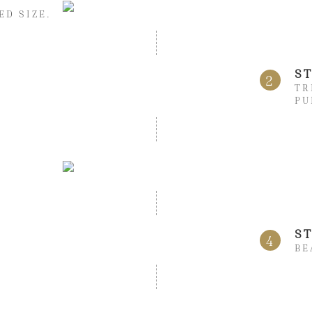
ED SIZE.
S
2
TR
PU
S
4
BE