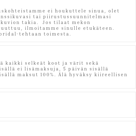
auskohteistamme ei houkuttele sinua, olet
enssikuvasi tai piirustussuunnitelmasi
ikuvion takia. Jos tilaat mekon
 puuttuu, ilmoitamme sinulle etukäteen.
ibridal-tehtaan toimesta.
 kaikki selkeät koot ja värit sekä
ällä ei lisämaksuja, 5 päivän sisällä
sällä maksut 100%. Älä hyväksy kiireellisen