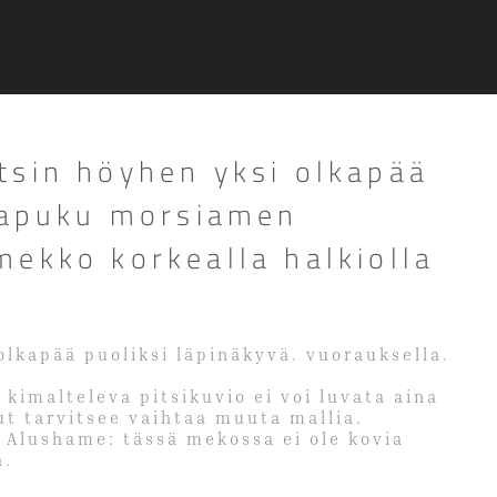
tsin höyhen yksi olkapää
ltapuku morsiamen
ekko korkealla halkiolla
 olkapää puoliksi läpinäkyvä. vuorauksella.
 kimalteleva pitsikuvio ei voi luvata aina
ut tarvitsee vaihtaa muuta mallia.
 Alushame: tässä mekossa ei ole kovia
a.