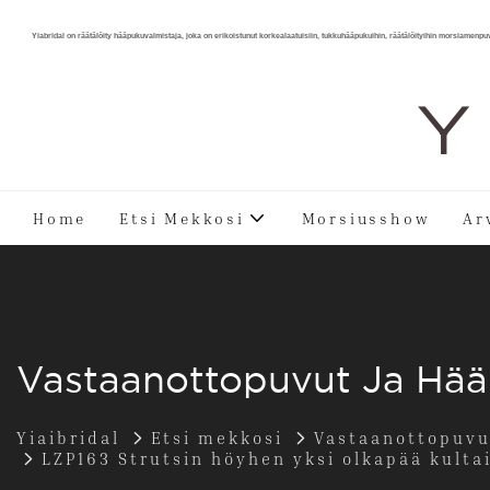
Yiabridal on räätälöity hääpukuvalmistaja, joka on erikoistunut korkealaatuisiin, tukkuhääpukuihin, räätälöityihin morsiamenpu
Y 
Home
Etsi Mekkosi
Morsiusshow
Ar
Vastaanottopuvut Ja Hä
Yiaibridal
Etsi mekkosi
Vastaanottopuvu
LZP163 Strutsin höyhen yksi olkapää kult