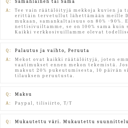
Q:
Samanlainen tai Sama
A:
Tee vain räätälöityjä mekkoja kuvien ja 
erittäin tervetullut lähettämään meille 
mukaan, samankaltaisuus on 80% -90%. Ei 
nettisivuiltamme, se on 100% sama kuin 
Kaikki verkkosivuillamme olevat todellis
Q:
Palautus ja vaihto, Peruuta
A:
Mekot ovat kaikki räätälöityjä, joten emm
vaatimukset ennen mekon tekemistä. Jos p
maksut 20% pukeutumisesta, 10 päivän si
tilauksen peruutusta.
Q:
Maksu
A:
Paypal, tilisiirto, T/T
Q:
Mukautettu väri. Mukautettu suunnittel