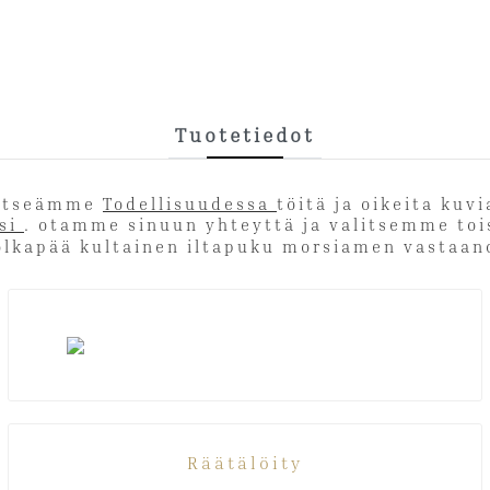
Tuotetiedot
t itseämme
Todellisuudessa
töitä ja oikeita kuv
tsi
. otamme sinuun yhteyttä ja valitsemme
Räätälöity