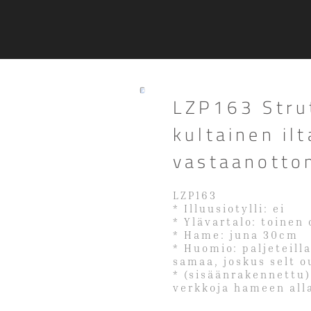
LZP163 Stru
kultainen i
vastaanottom
LZP163
* Illuusiotylli: ei
* Ylävartalo: toinen
* Hame: juna 30cm
* Huomio: paljeteilla
samaa, joskus selt o
* (sisäänrakennettu)
verkkoja hameen all