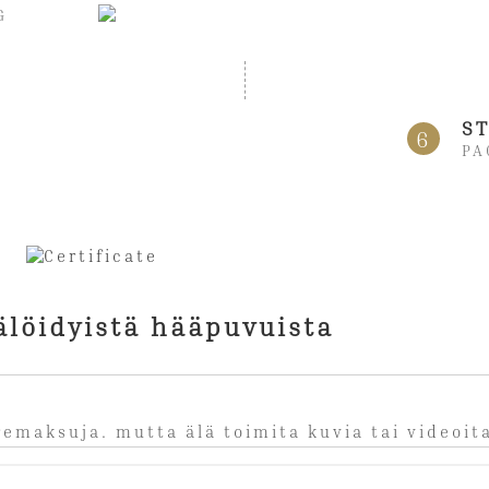
G
ST
6
PA
älöidyistä hääpuvuista
iremaksuja. mutta älä toimita kuvia tai videoit