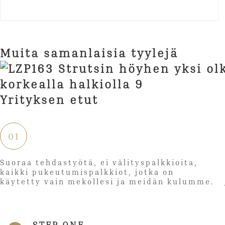
Muita samanlaisia ​​tyylejä
Yrityksen etut
01
Suoraa tehdastyötä, ei välityspalkkioita,
kaikki pukeutumispalkkiot, jotka on
käytetty vain mekollesi ja meidän kulumme.
STEP ONE