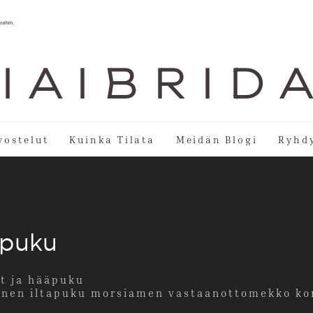
vuihin.
I A I B R I D 
vostelut
Kuinka Tilata
Meidän Blogi
Ryhdy
äpuku
t ja hääpuku
ainen iltapuku morsiamen vastaanottomekko kor