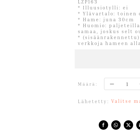
LZP163
* Illuusiotylli: ei
* Ylävartalo: toinen
* Hame: juna 30cm
* Huomio: paljeteilla
samaa, joskus selt o
* (sisäänrakennettu)
verkkoja hameen all
Määrä:
Valitse m
Lähetetty:
Share with: