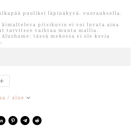
 olkapää puoliksi läpinäkyvä. vuorauksella.
 kimalteleva pitsikuvio ei voi luvata aina
ut tarvitsee vaihtaa muuta mallia.
 Alushame: tässä mekossa ei ole kovia
a.
aa / alue